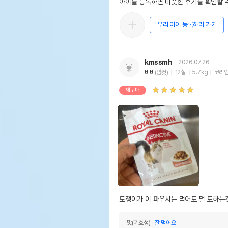
아이를 등록하면 비슷한 후기를 확인할 수
우리 아이 등록하러 가기
kmssmh
2026.07.26
비비
(암컷)
12살
5.7kg
코리
재구매
토쟁이가 이 파우치는 먹어도 덜 토하는
맛(기호성)
잘 먹어요