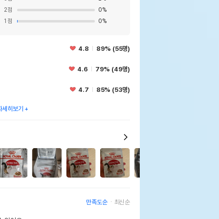
2
점
0
%
1
점
0
%
4.8
89% (55명)
4.6
79% (49명)
4.7
85% (53명)
자세히보기
31
만족도순
최신순