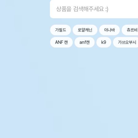
가필드
로얄캐닌
이나바
츄르비
ANF 캔
anf캔
k9
가쓰오부시