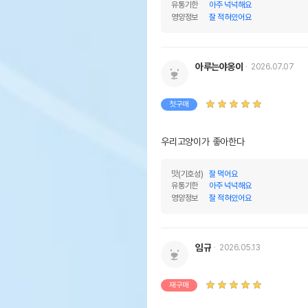
유통기한
아주 넉넉해요
영양정보
잘 적혀있어요
아루는야옹이
2026.07.07
첫구매
우리고양이가 좋아한다
맛(기호성)
잘 먹어요
유통기한
아주 넉넉해요
영양정보
잘 적혀있어요
임규
2026.05.13
재구매