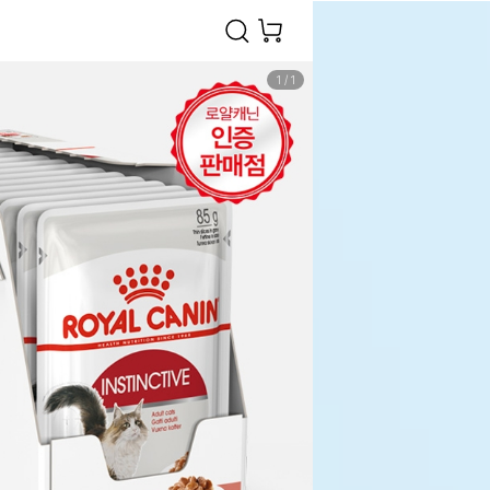
1
/
1