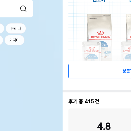
퓨리나
가자미
상품
후기 총
415
건
4.8