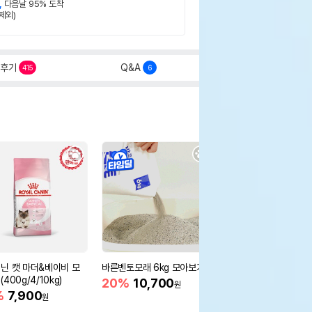
,
다음날 95% 도착
제외)
후기
Q&A
415
6
닌 캣 마더&베이비 모
바른벤토모래 6kg 모아보기
로얄캐닌 캣 인도어 4k
400g/4/10kg)
새 감소
20%
10,700
원
%
7,900
16%
55,000
원
원