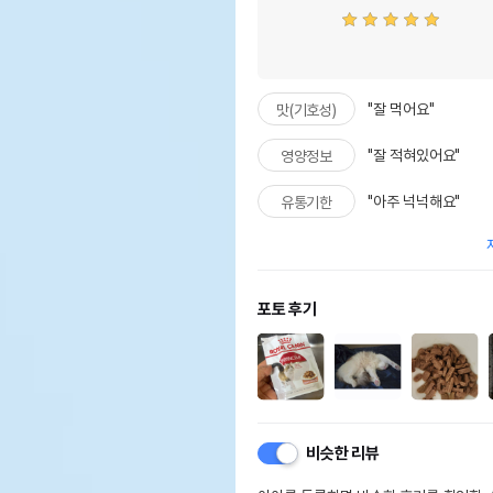
"잘 먹어요"
맛(기호성)
"잘 적혀있어요"
영양정보
"아주 넉넉해요"
유통기한
포토 후기
비슷한 리뷰