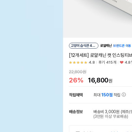
고양이 습식관 41
로얄캐닌
브랜드관 이동
위
[12개세트] 로얄캐닌 캣 인스팅티브
4.8
후기 415개
4.8
22,800원
26%
16,800
원
적립혜택
최대
150점
적립
배송정보
배송비 3,000원
(제주/
(3만원 이상 무료배송)