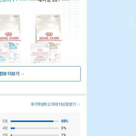
정보 더보기
후기작성하고 최대 150점 받기
5
점
88
%
4
점
9
%
3
점
2
%