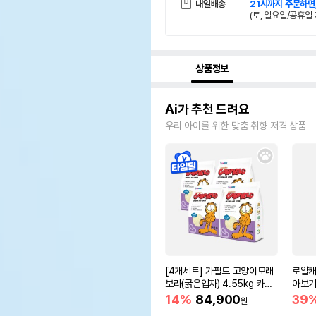
내일배송
21시까지 주문하면
(토, 일요일/공휴일 
상품정보
Ai가 추천 드려요
우리 아이를 위한 맞춤 취향 저격 상품
[4개세트] 가필드 고양이모래
로얄캐
보라(굵은입자) 4.55kg 카사
아보기(
바모래
14%
84,900
39
원