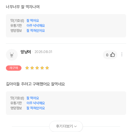
너무너무 잘 먹자나여
맛(기호성)
잘 먹어요
유통기한
아주 넉넉해요
영양정보
잘 적혀있어요
앙냥이
2026.08.01
0
재구매
길아이들 주려고 구매했어요 잘먹네요 
맛(기호성)
잘 먹어요
유통기한
아주 넉넉해요
영양정보
잘 적혀있어요
후기 더보기