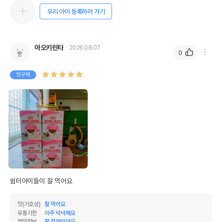
우리 아이 등록하러 가기
아오키린타
2026.08.07
0
첫구매
쉼터아이들이 잘 먹어요
맛(기호성)
잘 먹어요
유통기한
아주 넉넉해요
영양정보
잘 적혀있어요