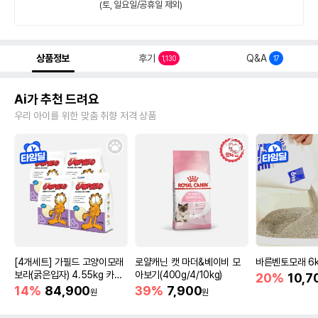
(토, 일요일/공휴일 제외)
상품정보
후기
Q&A
1,130
17
Ai가 추천 드려요
우리 아이를 위한 맞춤 취향 저격 상품
[4개세트] 가필드 고양이모래
로얄캐닌 캣 마더&베이비 모
바른벤토모래 6
보라(굵은입자) 4.55kg 카사
아보기(400g/4/10kg)
20%
10,7
바모래
14%
84,900
39%
7,900
원
원