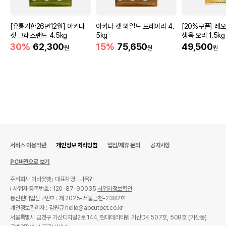
[유통기한26년12월] 아카나
아카나 캣 와일드 프레이리 4.
[20%쿠폰] 레
캣 그래스랜드 4.5kg
5kg
생육 오리 1.5kg
30%
62,300
15%
75,650
49,500
원
원
원
서비스 이용약관
개인정보 처리방침
입점/제휴 문의
공지사항
PC버전으로 보기
주식회사 어바웃펫
대표자명 : 나옥귀
사업자 등록번호 : 120-87-90035
사업자정보확인
통신판매업신고번호 : 제 2025-서울금천-2382호
개인정보관리자 : 김원규 hello@aboutpet.co.kr
서울특별시 금천구 가산디지털2로 144, 현대테라타워 가산DK 507호, 508호 (가산동)