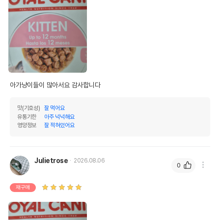
아가냥이들이 많아서요 감사합니다
맛(기호성)
잘 먹어요
유통기한
아주 넉넉해요
영양정보
잘 적혀있어요
Julietrose
2026.08.06
0
재구매