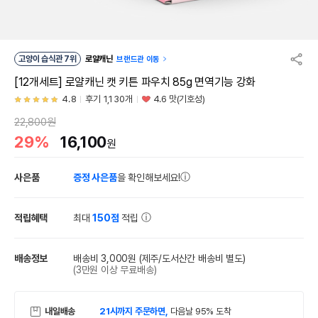
고양이 습식관 7위
로얄캐닌
브랜드관 이동
[12개세트] 로얄캐닌 캣 키튼 파우치 85g 면역기능 강화
4.8
후기 1,130개
4.6 맛(기호성)
22,800원
29%
16,100
원
사은품
증정 사은품
을 확인해보세요!
적립혜택
최대
150점
적립
배송정보
배송비 3,000원
(제주/도서산간 배송비 별도)
(3만원 이상 무료배송)
내일배송
21시까지 주문하면,
다음날 95% 도착