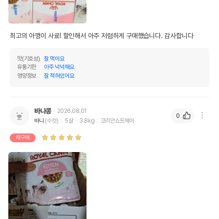
최고의 아깽이 사료! 할인해서 아주 저렴하게 구매했습니다. 감사합니다 
맛(기호성)
잘 먹어요
유통기한
아주 넉넉해요
영양정보
잘 적혀있어요
바나콩
2026.08.01
0
바니
(수컷)
5살
3.8kg
코리안쇼트헤어
재구매