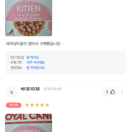
새끼냥이들이 많아서 구매했습니딛ㆍ
맛(기호성)
잘 먹어요
유통기한
아주 넉넉해요
영양정보
잘 적혀있어요
버디51038
2026.08.06
0
재구매