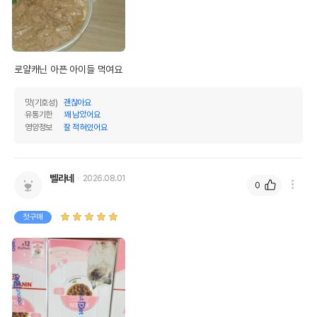
로얄캐닌 아픈 아이들 먹여요
맛(기호성)
괜찮아요
유통기한
꽤 남았어요
영양정보
잘 적혀있어요
벨라네
2026.08.01
0
첫구매