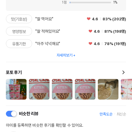
1
점
1
%
"잘 먹어요"
4.6
83% (202명)
맛(기호성)
"잘 적혀있어요"
4.6
81% (198명)
영양정보
"아주 넉넉해요"
4.6
78% (191명)
유통기한
자세히보기
포토 후기
비슷한 리뷰
만족도순
최신순
아이를 등록하면 비슷한 후기를 확인할 수 있어요.