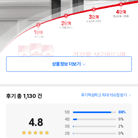
상품정보 더보기
후기 총
1,130
건
후기작성하고 최대 150점 받기
5
점
88
%
4.8
4
점
9
%
3
점
2
%
2
점
0
%