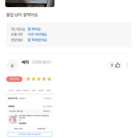
울집 냥이 잘먹어요
맛(기호성)
잘 먹어요
유통기한
아주 넉넉해요
영양정보
잘 적혀있어요
쎄히
2026.08.01
0
재구매