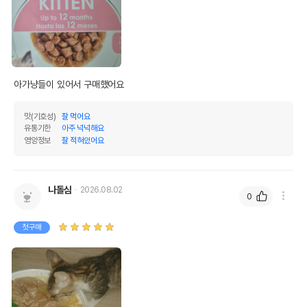
아가냥들이 있어서 구매했어요
맛(기호성)
잘 먹어요
유통기한
아주 넉넉해요
영양정보
잘 적혀있어요
나돌심
2026.08.02
0
첫구매