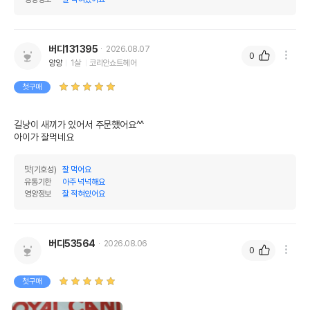
버디131395
2026.08.07
0
양양
1살
코리안쇼트헤어
첫구매
길냥이 새끼가 있어서 주문했어요^^

아이가 잘먹네요
맛(기호성)
잘 먹어요
유통기한
아주 넉넉해요
영양정보
잘 적혀있어요
버디53564
2026.08.06
0
첫구매