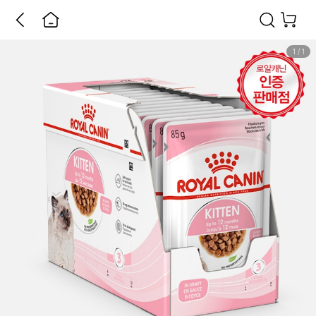
1
/
1