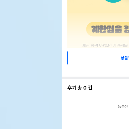
상품
후기 총
0
건
등록된