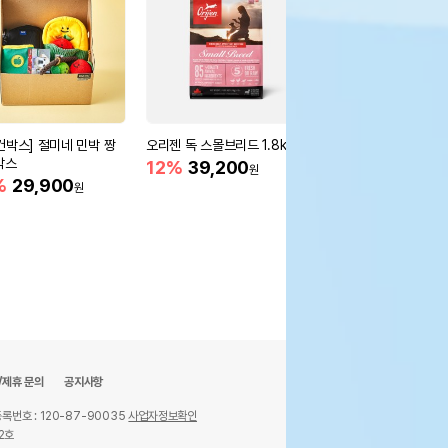
컨박스] 절미네 민박 짱
오리젠 독 스몰브리드 1.8kg
오리젠 독 스몰브리드 4
박스
12%
39,200
15%
75,400
원
원
%
29,900
원
/제휴 문의
공지사항
록번호 : 120-87-90035
사업자정보확인
2호