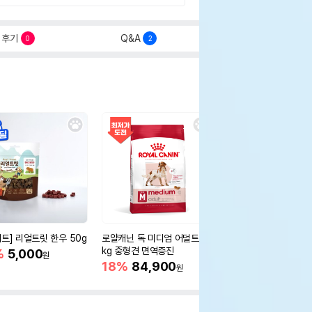
후기
Q&A
0
2
세트] 리얼트릿 한우 50g
로얄캐닌 독 미디엄 어덜트 10
오리젠 독 스몰브리드 4
kg 중형견 면역증진
%
5,000
15%
75,400
원
원
18%
84,900
원