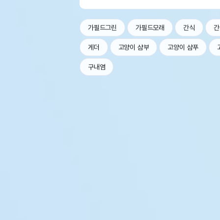
가필드그린
가필드모래
간식
간
게더
고양이 샴부
고양이 샴푸
구내염