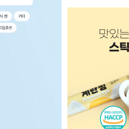
식 캔
거더
고집츄르