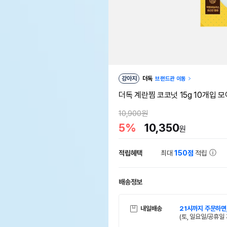
강아지
더독
브랜드관 이동
더독 계란찜 코코넛 15g 10개입 
10,900원
5%
10,350
원
적립혜택
최대
150점
적립
배송정보
내일배송
21시까지 주문하면
(토, 일요일/공휴일 