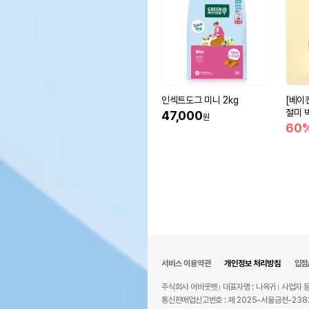
인섹트도그 미니 2kg
[베이
절미 
47,000
원
60
서비스 이용약관
개인정보 처리방침
입점
주식회사 어바웃펫
대표자명 : 나옥귀
사업자 등
통신판매업신고번호 : 제 2025-서울금천-238