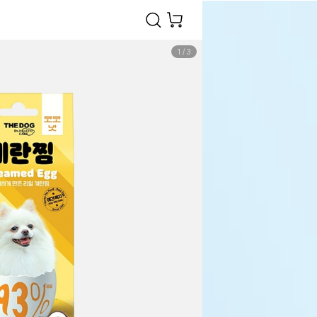
1
/
3