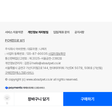
서비스 이용약관
개인정보 처리방침
입점/제휴 문의
공지사항
PC버전으로 보기
주식회사 어바웃펫
대표자명 : 나옥귀
사업자 등록번호 : 120-87-90035
사업자정보확인
통신판매업신고번호 : 제 2025-서울금천-2382호
개인정보관리자 : 김원규 hello@aboutpet.co.kr
서울특별시 금천구 가산디지털2로 144, 현대테라타워 가산DK 507호, 508호 (가산동)
구매안전(에스크로)서비스
© copyright (c) www.aboutpet.co.kr all rights reserved.
장바구니 담기
구매하기
찜