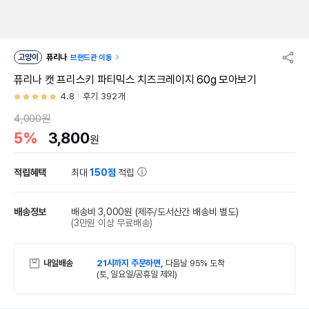
고양이
퓨리나
브랜드관 이동
퓨리나 캣 프리스키 파티믹스 치즈크레이지 60g 모아보기
4.8
후기 392개
4,000원
5%
3,800
원
적립혜택
최대
150점
적립
배송정보
배송비 3,000원
(제주/도서산간 배송비 별도)
(3만원 이상 무료배송)
내일배송
21시까지 주문하면,
다음날 95% 도착
(토, 일요일/공휴일 제외)