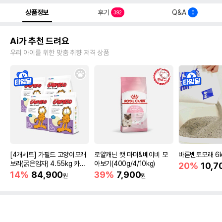
상품정보
후기
Q&A
392
0
Ai가 추천 드려요
우리 아이를 위한 맞춤 취향 저격 상품
[4개세트] 가필드 고양이모래
로얄캐닌 캣 마더&베이비 모
바른벤토모래 6
보라(굵은입자) 4.55kg 카사
아보기(400g/4/10kg)
20%
10,7
바모래
14%
84,900
39%
7,900
원
원