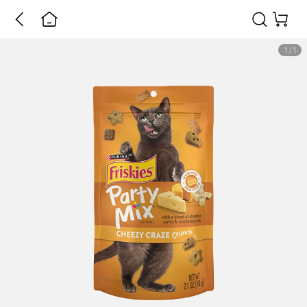
1
/
1