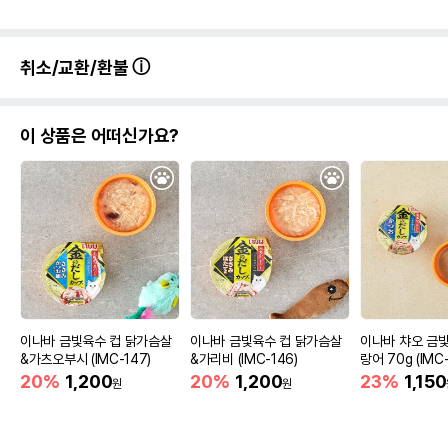
취소/교환/환불
이 상품은 어떠신가요?
이나바 금빛육수 컵 닭가슴살
이나바 금빛육수 컵 닭가슴살
이나바 챠오 금
&가츠오부시 (IMC-147)
&가리비 (IMC-146)
랑어 70g (IMC-
20%
1,200
20%
1,200
23%
1,150
원
원