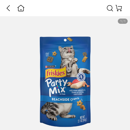
1
/
1