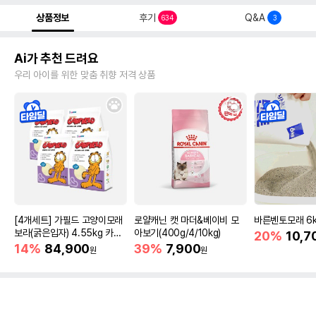
상품정보
후기
Q&A
634
3
Ai가 추천 드려요
우리 아이를 위한 맞춤 취향 저격 상품
[4개세트] 가필드 고양이모래
로얄캐닌 캣 마더&베이비 모
바른벤토모래 6
보라(굵은입자) 4.55kg 카사
아보기(400g/4/10kg)
20%
10,7
바모래
14%
84,900
39%
7,900
원
원