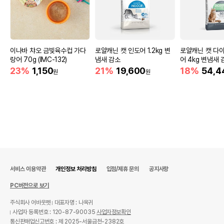
이나바 챠오 금빛육수컵 가다
로얄캐닌 캣 인도어 1.2kg 변
로얄캐닌 캣 다
랑어 70g (IMC-132)
냄새 감소
어 4kg 변냄새 
23%
1,150
21%
19,600
18%
54,4
원
원
서비스 이용약관
개인정보 처리방침
입점/제휴 문의
공지사항
PC버전으로 보기
주식회사 어바웃펫
대표자명 : 나옥귀
사업자 등록번호 : 120-87-90035
사업자정보확인
통신판매업신고번호 : 제 2025-서울금천-2382호