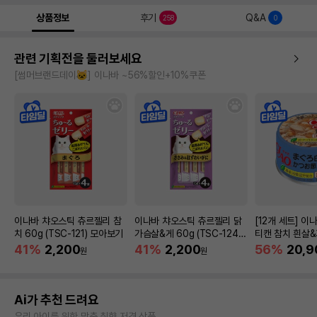
상품정보
후기
Q&A
258
0
관련 기획전을 둘러보세요
[썸머브랜드데이🐱] 이나바 ~56%할인+10%쿠폰
이나바 챠오스틱 츄르젤리 참
이나바 챠오스틱 츄르젤리 닭
[12개 세트] 이
치 60g (TSC-121) 모아보기
가슴살&게 60g (TSC-124)
티캔 참치 흰살
모아보기
5g
41%
2,200
41%
2,200
56%
20,9
원
원
Ai가 추천 드려요
우리 아이를 위한 맞춤 취향 저격 상품