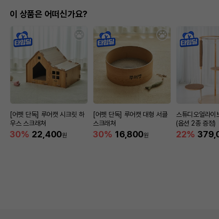
이 상품은 어떠신가요?
[어펫 단독] 루어캣 시크릿 하
[어펫 단독] 루어캣 대형 서클
스튜디오얼라이브
우스 스크래쳐
스크래쳐
(옵션 2종 증정)
30%
22,400
30%
16,800
22%
379,
원
원