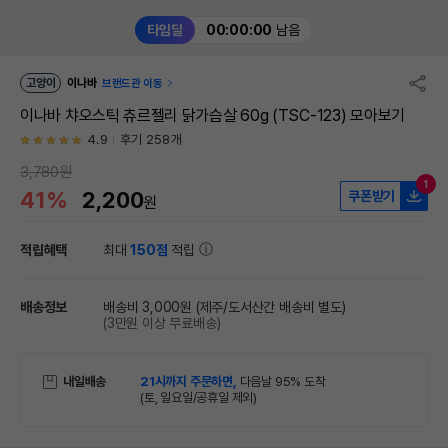
타임딜
00:00:00
남음
고양이
이나바
브랜드관 이동
이나바 챠오스틱 츄르젤리 닭가슴살 60g (TSC-123) 모아보기
4.9
후기 258개
3,780원
1
41%
2,200
쿠폰받기
원
적립혜택
최대
150점
적립
배송정보
배송비 3,000원
(제주/도서산간 배송비 별도)
(3만원 이상 무료배송)
내일배송
21시까지 주문하면,
다음날 95% 도착
(토, 일요일/공휴일 제외)