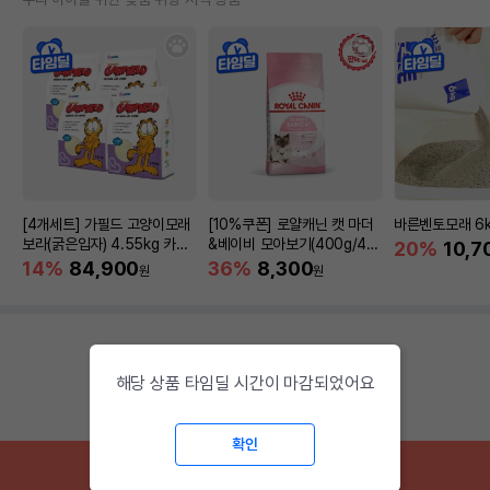
[4개세트] 가필드 고양이모래
[10%쿠폰] 로얄캐닌 캣 마더
바른벤토모래 6
보라(굵은입자) 4.55kg 카사
&베이비 모아보기(400g/4/1
20%
10,7
바모래
0kg)
14%
84,900
36%
8,300
원
원
해당 상품 타임딜 시간이 마감되었어요
확인