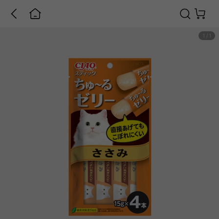
1
/
1