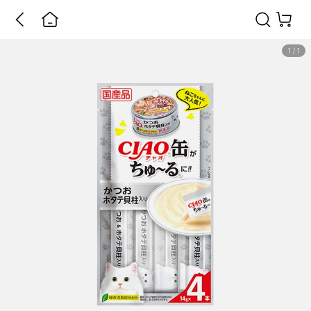
1
/
1