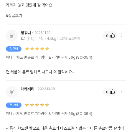
가리지 않고 맛있게 잘 먹어요

#상품후기
정워니
2023.11.20
0
꼬미
(암컷)
4살
4.5kg
코리안쇼트헤어
첫구매
이나바 챠오 캔 츄르 가다랑어 & 가리비관자 56g (SC-354)
캔 제품이 츄르 형태로 나오니 더 잘먹네요~
매캐비티
2023.10.28
0
첫구매
이나바 챠오 캔 츄르 가다랑어 & 가리비관자 56g (SC-354)
새롭게 챠오캔 맛으로 나온 츄르라 테스트겸 사봤는데 다른 츄르만큼 잘먹어