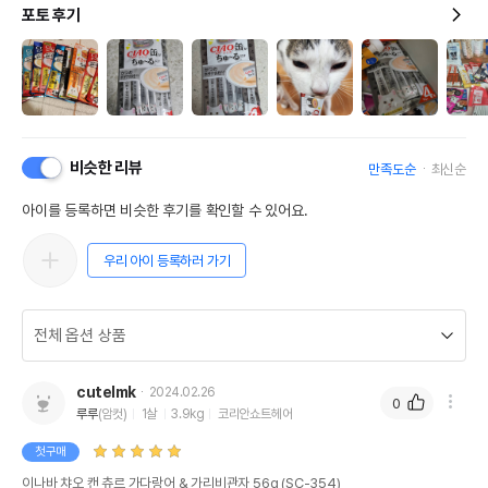
포토 후기
비슷한 리뷰
만족도순
최신순
아이를 등록하면 비슷한 후기를 확인할 수 있어요.
우리 아이 등록하러 가기
cutelmk
2024.02.26
0
루루
(암컷)
1살
3.9kg
코리안쇼트헤어
첫구매
이나바 챠오 캔 츄르 가다랑어 & 가리비관자 56g (SC-354)