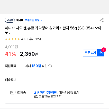
고양이
이나바
브랜드관 이동
이나바 챠오 캔 츄르 가다랑어 & 가리비관자 56g (SC-354) 모아
보기
4.5
후기 12개
4,000원
1
41%
2,350
쿠폰받기
원
적립혜택
최대
150점
적립
배송정보
내일배송
21시까지 주문하면,
다음날 95% 도착
(토, 일요일/공휴일 제외)