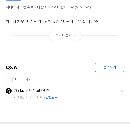
이나바 챠오 캔 츄르 가다랑어 & 가리비관자 56g (SC-354)
이나바 챠오 캔 츄르 가다랑어 & 가리비관자 너무 잘 먹어요~
후기 더보기
Q&A
문의하기
비밀글 제외
재입고 언제쯤.될까요?
레이숑
2025.10.06
답변완료