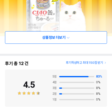
상품정보 더보기
후기 총
12
건
후기작성하고 최대 150점 받기
5
점
83
%
4.5
4
점
0
%
3
점
8
%
2
점
8
%
1
점
0
%