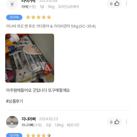
타이거팍
2023.10.08
0
라떼
(수컷)
1살
5kg
코리안쇼트헤어
첫구매
이나바 챠오 캔 츄르 가다랑어 & 가리비관자 56g (SC-354)
아주맘에들어요 굿입니다 또구매할께요 

#상품후기
지니아빠
2024.02.23
0
지니아빠
(수컷)
3살
1.8kg
페르시안
첫구매