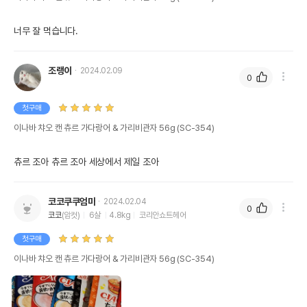
너무 잘 먹습니다.
조랭이
2024.02.09
0
첫구매
이나바 챠오 캔 츄르 가다랑어 & 가리비관자 56g (SC-354)
츄르 조아 츄르 조아 세상에서 제일 조아
코코쿠쿠엄마
2024.02.04
0
코코
(암컷)
6살
4.8kg
코리안쇼트헤어
첫구매
이나바 챠오 캔 츄르 가다랑어 & 가리비관자 56g (SC-354)