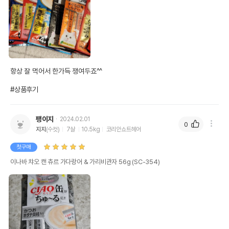
항상 잘 먹어서 한가득 쟁여두죠^^

#상품후기
팽이지
2024.02.01
0
지지
(수컷)
7살
10.5kg
코리안쇼트헤어
첫구매
이나바 챠오 캔 츄르 가다랑어 & 가리비관자 56g (SC-354)