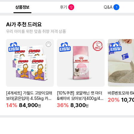
상품정보
후기
Q&A
12
1
Ai가 추천 드려요
우리 아이를 위한 맞춤 취향 저격 상품
[4개세트] 가필드 고양이모래
[10%쿠폰] 로얄캐닌 캣 마더
바른벤토모래 6
보라(굵은입자) 4.55kg 카사
&베이비 모아보기(400g/4/1
20%
10,7
바모래
0kg)
14%
84,900
36%
8,300
원
원