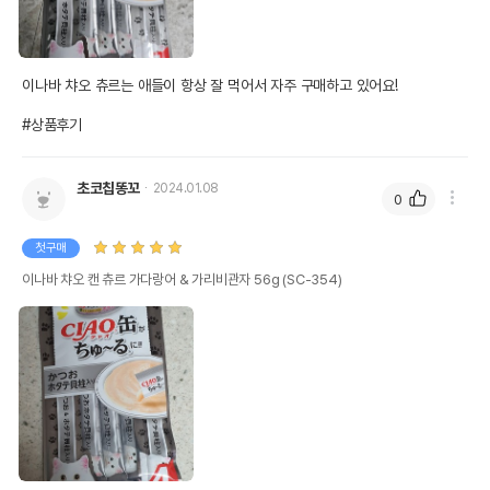
이나바 챠오 츄르는 애들이 항상 잘 먹어서 자주 구매하고 있어요!

#상품후기
초코칩똥꼬
2024.01.08
0
첫구매
이나바 챠오 캔 츄르 가다랑어 & 가리비관자 56g (SC-354)