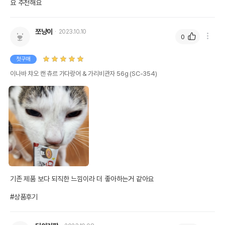
요 추천해요
쪼냥이
2023.10.10
0
첫구매
이나바 챠오 캔 츄르 가다랑어 & 가리비관자 56g (SC-354)
기존 제품 보다 되직한 느낌이라 더 좋아하는거 같아요

#상품후기