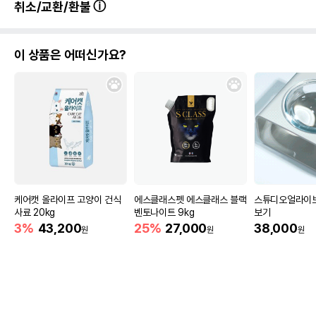
취소/교환/환불
이 상품은 어떠신가요?
케어캣 올라이프 고양이 건식
에스클래스펫 에스클래스 블랙
스튜디오얼라이브
사료 20kg
벤토나이트 9kg
보기
3%
43,200
25%
27,000
38,000
원
원
원