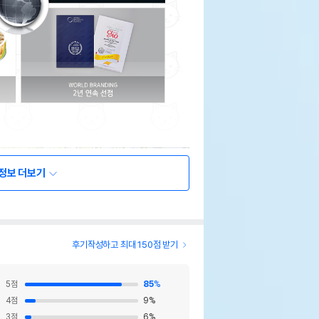
정보 더보기
후기작성하고 최대 150점 받기
5
점
85
%
4
점
9
%
3
점
6
%