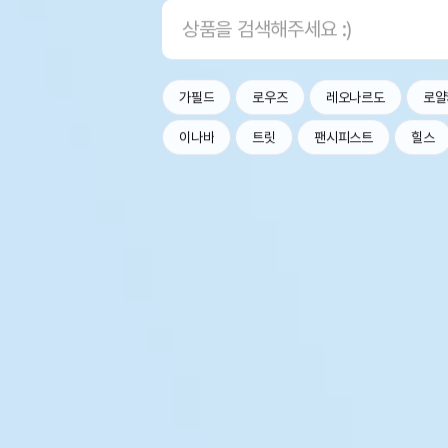
가필드
로우즈
레오나르도
로얄
이나바
트릿
팬시피스트
힐스