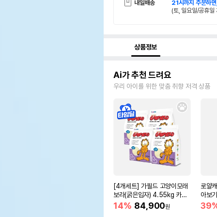
내일배송
21시까지 주문하면
(토, 일요일/공휴일 
상품정보
Ai가 추천 드려요
우리 아이를 위한 맞춤 취향 저격 상품
[4개세트] 가필드 고양이모래
로얄캐
보라(굵은입자) 4.55kg 카사
아보기(
바모래
14%
84,900
39
원