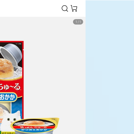
1
/
1