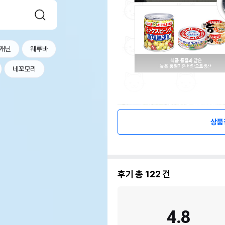
캐닌
웨루바
네꼬모리
상품
후기 총
122
건
4.8