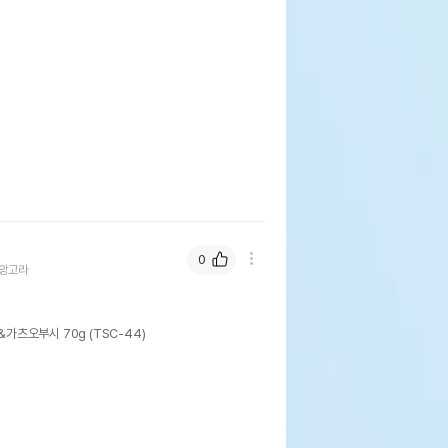
0
앙고라
가츠오부시 70g (TSC-44)