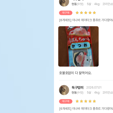
현동
(수컷)
5살
4kg
코리안쇼
재구매
[6개세트] 이나바 제이타크 퐁츄르 가다랑어&
호불호없이 다 잘먹어요. 
독구엄마
2026.07.01
현동
(수컷)
5살
4kg
코리안쇼
재구매
[6개세트] 이나바 제이타크 퐁츄르 가다랑어&