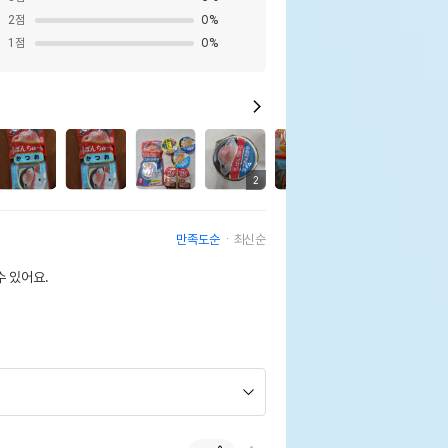
2
점
0
%
1
점
0
%
9
2
만족도순
최신순
 있어요.