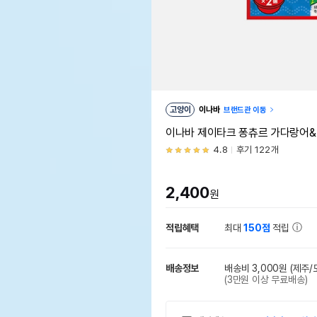
고양이
이나바
브랜드관 이동
이나바 제이타크 퐁츄르 가다랑어&가
4.8
후기 122개
2,400
원
적립혜택
최대
150점
적립
배송정보
배송비 3,000원
(제주/
(3만원 이상 무료배송)