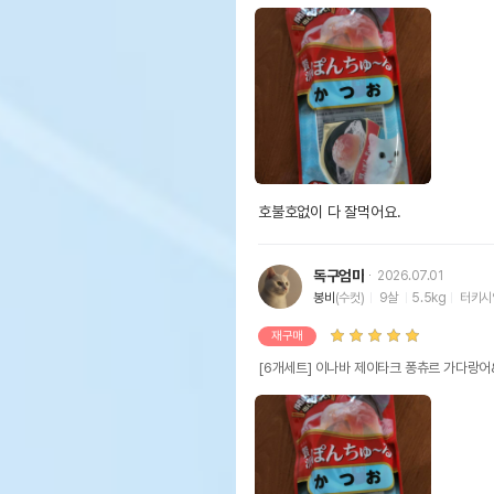
호불호없이 다 잘먹어요. 
독구엄마
2026.07.01
봉비
(수컷)
9살
5.5kg
터키시
재구매
[6개세트] 이나바 제이타크 퐁츄르 가다랑어&