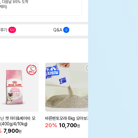
,
다음날 95% 도착
제외)
후기
Q&A
122
0
닌 캣 마더&베이비 모
바른벤토모래 6kg 모아보기
로얄캐닌 캣 인도어 4k
400g/4/10kg)
새 감소
20%
10,700
원
%
7,900
16%
55,000
원
원