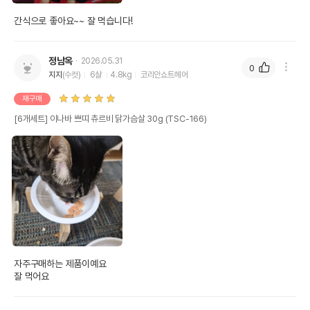
간식으로 좋아요~~ 잘 먹습니다!
정남옥
2026.05.31
0
지지
(수컷)
6살
4.8kg
코리안쇼트헤어
재구매
[6개세트] 이나바 쁘띠 츄르비 닭가슴살 30g (TSC-166)
자주구매하는 제품이예요

잘 먹어요