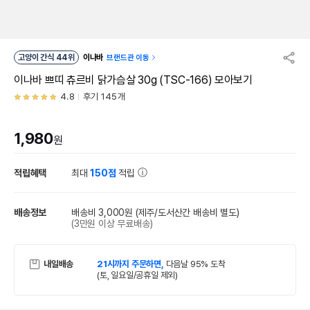
고양이 간식 44위
이나바
브랜드관 이동
이나바 쁘띠 츄르비 닭가슴살 30g (TSC-166) 모아보기
4.8
후기 145개
1,980
원
적립혜택
최대
150점
적립
배송정보
배송비 3,000원
(제주/도서산간 배송비 별도)
(3만원 이상 무료배송)
내일배송
21시까지 주문하면,
다음날 95% 도착
(토, 일요일/공휴일 제외)