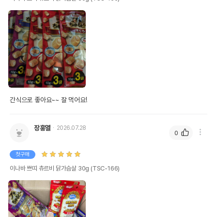
간식으로 좋아요~~ 잘 먹어요!
장홍열
2026.07.28
0
첫구매
이나바 쁘띠 츄르비 닭가슴살 30g (TSC-166)