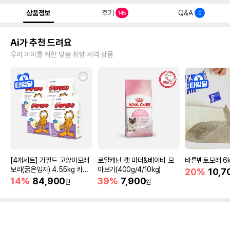
상품정보
후기
Q&A
145
0
Ai가 추천 드려요
우리 아이를 위한 맞춤 취향 저격 상품
[4개세트] 가필드 고양이모래
로얄캐닌 캣 마더&베이비 모
바른벤토모래 6
보라(굵은입자) 4.55kg 카사
아보기(400g/4/10kg)
20%
10,7
바모래
14%
84,900
39%
7,900
원
원