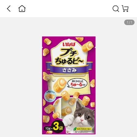
1
/
1