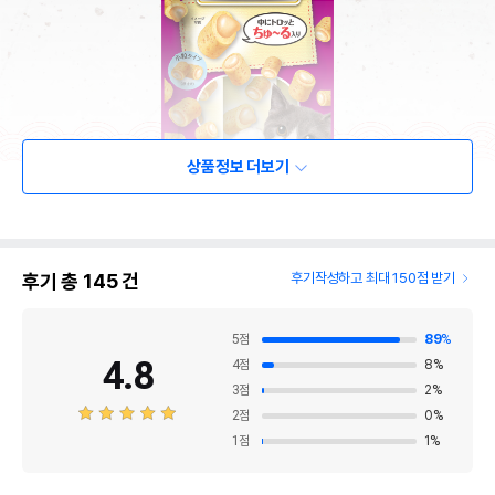
상품정보 더보기
후기 총
145
건
후기작성하고 최대 150점 받기
5
점
89
%
4.8
4
점
8
%
3
점
2
%
2
점
0
%
1
점
1
%