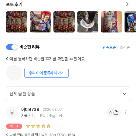
포토 후기
비슷한 리뷰
만족도순
최신순
아이를 등록하면 비슷한 후기를 확인할 수 있어요.
우리 아이 등록하러 가기
버디9739
2026.08.07
0
가을
(암컷)
11살
4kg
샴
재구매
이나바 쁘띠 츄르비 닭가슴살 30g (TSC-166)