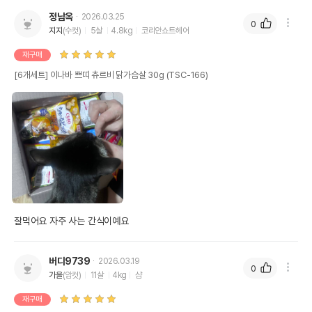
정남옥
2026.03.25
0
지지
(수컷)
5살
4.8kg
코리안쇼트헤어
재구매
[6개세트] 이나바 쁘띠 츄르비 닭가슴살 30g (TSC-166)
잘먹어요 자주 사는 간식이예요
버디9739
2026.03.19
0
가을
(암컷)
11살
4kg
샴
재구매