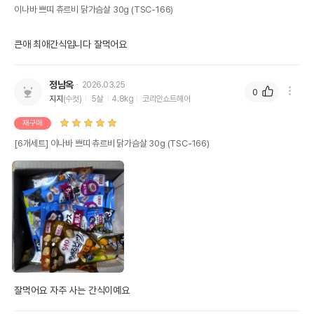
이나바 쁘띠 츄르비 닭가슴살 30g (TSC-166)
큰애 최애간식입니다 잘먹어요
정남옥
2026.03.25
0
지지
(수컷)
5살
4.8kg
코리안쇼트헤어
재구매
[6개세트] 이나바 쁘띠 츄르비 닭가슴살 30g (TSC-166)
잘먹어요 자주 사는 간식이예요