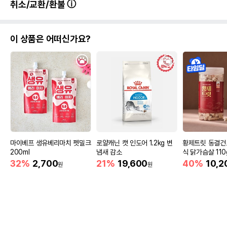
취소/교환/환불
이 상품은 어떠신가요?
마이베프 생유베리마치 펫밀크
로얄캐닌 캣 인도어 1.2kg 변
황제트릿 동결건
200ml
냄새 감소
식 닭가슴살 110
32%
2,700
21%
19,600
40%
10,2
원
원