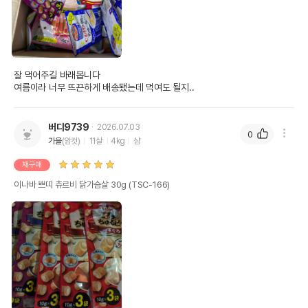
잘 먹어주길 바래봅니다

여름이라 너무 뜨끈하게 배송됐는데 먹여도 될지..
버디9739
2026.07.03
0
가을
(암컷)
11살
4kg
샴
재구매
이나바 쁘띠 츄르비 닭가슴살 30g (TSC-166)