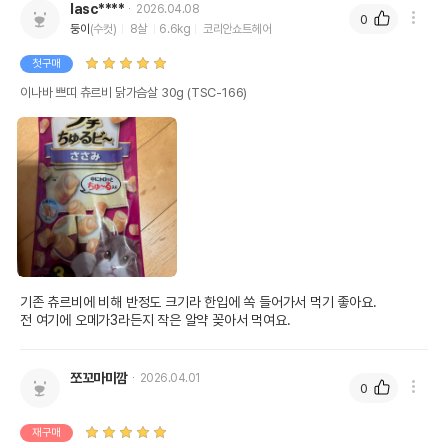
lasc****
2026.04.08
0
둥이
(수컷)
8살
6.6kg
코리안쇼트헤어
첫구매
이나바 쁘띠 츄르비 닭가슴살 30g (TSC-166)
기존 츄르비에 비해 반정도 크기라 한입에 쏙 들어가서 먹기 좋아요.

전 여기에 오메가3라든지 작은 알약 꽂아서 먹여요.
쪼꼬마미깜
2026.04.01
0
재구매