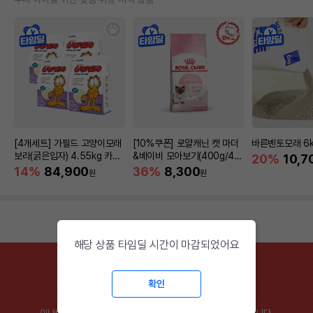
[4개세트] 가필드 고양이모래
[10%쿠폰] 로얄캐닌 캣 마더
바른벤토모래 6
보라(굵은입자) 4.55kg 카사
&베이비 모아보기(400g/4/1
20%
10,7
바모래
0kg)
14%
84,900
36%
8,300
원
원
해당 상품 타임딜 시간이 마감되었어요
확인