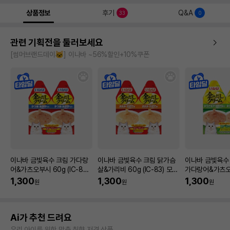
상품정보
후기
Q&A
33
0
관련 기획전을 둘러보세요
[썸머브랜드데이🐱] 이나바 ~56%할인+10%쿠폰
이나바 금빛육수 크림 가다랑
이나바 금빛육수 크림 닭가슴
이나바 금빛육수
어&가츠오부시 60g (IC-82)
살&가리비 60g (IC-83) 모아
가다랑어&가츠
모아보기
보기
살 60g (IC-8
1,300
1,300
1,300
원
원
원
Ai가 추천 드려요
우리 아이를 위한 맞춤 취향 저격 상품