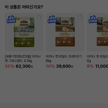
이 상품은 어떠신가요?
[유통기한26년12월] 아카나
아카나 캣 와일드 프레이리 1.
아카나 캣 와일드
캣 그래스랜드 4.5kg
8kg
0g
30%
62,300
10%
39,600
8%
11,00
원
원