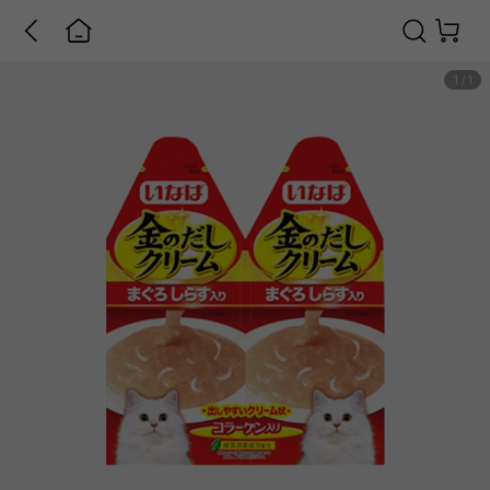
1
/
1