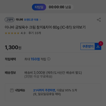
타임딜
00:00:00
남음
고양이
이나바
브랜드관 이동
이나바 금빛육수 크림 참치&치어 60g (IC-81) 모아보기
4.9
후기 33개
1
1,300
쿠폰받기
원
적립혜택
최대
150점
적립
배송정보
배송비 3,000원
(제주/도서산간 배송비 별도)
(3만원 이상 무료배송)
내일배송
21시까지 주문하면,
다음날 95% 도착
(토, 일요일/공휴일 제외)