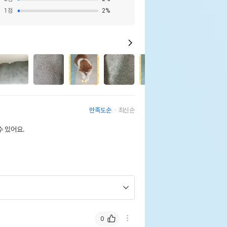
1
점
2
%
19
만족도순
최신순
 있어요.
0