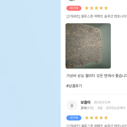
재구매
[2개세트] 블루스톤 퍼펙트 솔루션 벤토나이
가성비 성능 퀄리티 모든 면에서 좋습니다
#상품후기
보들이
2024.03.14
꼬야
(수컷)
6살
코리안쇼트헤어
첫구매
[2개세트] 블루스톤 퍼펙트 솔루션 벤토나이