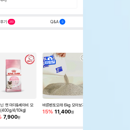
후기
Q&A
251
0
닌 캣 마더&베이비 모
바른벤토모래 6kg 모아보기
로얄캐닌 캣 인도어 4k
400g/4/10kg)
새 감소
15%
11,400
원
%
7,900
16%
55,000
원
원