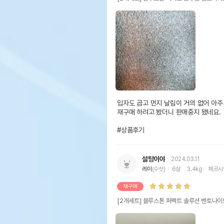
입자도 곱고 먼지 날림이 거의 없어 아주
재구매 하려고 봤더니 판매중지 됐네요.

#상품후기
설탕이야
2024.03.11
레이
(수컷)
6살
3.4kg
페르시
재구매
[2개세트] 블루스톤 퍼펙트 솔루션 벤토나이