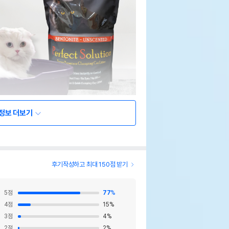
정보 더보기
후기작성하고 최대 150점 받기
5
점
77
%
4
점
15
%
3
점
4
%
2
점
2
%