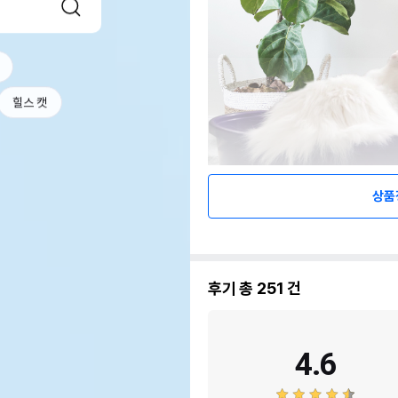
힐스 캣
상품
후기 총
251
건
4.6