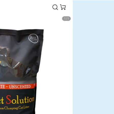
1
/
1