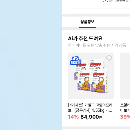
상품정보
Ai가 추천 드려요
우리 아이를 위한 맞춤 취향 저격 상품
[4개세트] 가필드 고양이모래
로얄캐
보라(굵은입자) 4.55kg 카사
아보기(
바모래
14%
84,900
39
원