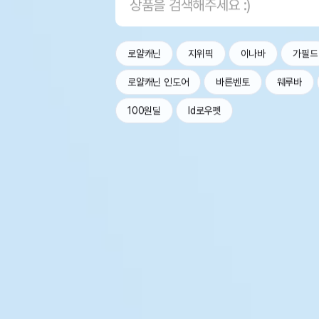
로얄캐닌
지위픽
이나바
가필드
로얄캐닌 인도어
바른벤토
웨루바
100원딜
Id로우펫