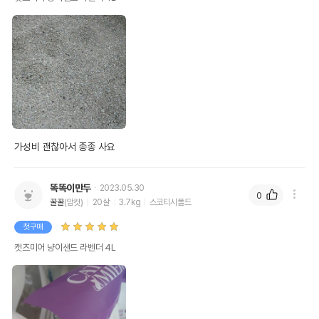
가성비 괜찮아서 종종 사요
똑똑이만두
2023.05.30
0
꿀꿀
(암컷)
20살
3.7kg
스코티시폴드
첫구매
캣츠미어 냥이샌드 라벤더 4L