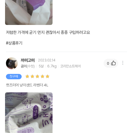
저렴한 가격에 굳기 먼지 괜찮아서 종종 구입하려고요

#상품후기
까미고미
2023.02.14
0
곰이
(수컷)
5살
6.7kg
코리안쇼트헤어
첫구매
캣츠미어 냥이샌드 라벤더 4L