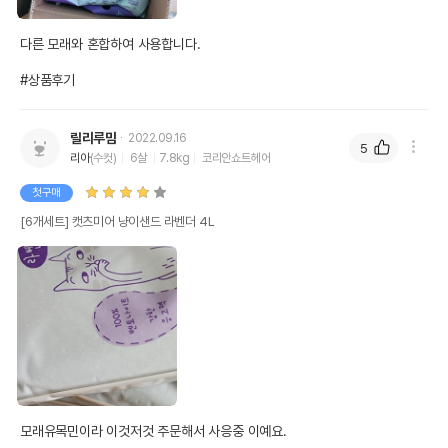
다른 모래와 혼합하여 사용합니다. 

#상품후기
릴리루맘
2022.09.16
5
리아
(수컷)
6살
7.8kg
코리안쇼트헤어
첫구매
[6개세트] 캣츠미어 냥이샌드 라벤더 4L
모래유목민이라 이것저것 주문해서 사응중 이예요.
