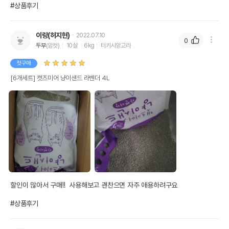
#상품후기
이랑(허지현)
2022.07.10
0
두부
(암컷)
10살
6kg
터키시앙고라
첫구매
[6개세트] 캣츠미어 냥이샌드 라벤더 4L
할인이 많아서 구매!!  사용해보고 괜찬으면 자주 애용하려구요

#상품후기