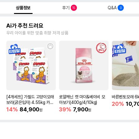
상품정보
후기
Q&A
15
0
Ai가 추천 드려요
우리 아이를 위한 맞춤 취향 저격 상품
[4개세트] 가필드 고양이모래
로얄캐닌 캣 마더&베이비 모
바른벤토모래 6
보라(굵은입자) 4.55kg 카사
아보기(400g/4/10kg)
20%
10,7
바모래
14%
84,900
39%
7,900
원
원