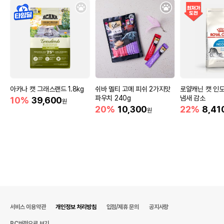
아카나 캣 그래스랜드 1.8kg
쉬바 멜티 고메 피쉬 2가지맛
로얄캐닌 캣 인도
파우치 240g
냄새 감소
10%
39,600
원
20%
10,300
22%
8,41
원
서비스 이용약관
개인정보 처리방침
입점/제휴 문의
공지사항
PC버전으로 보기