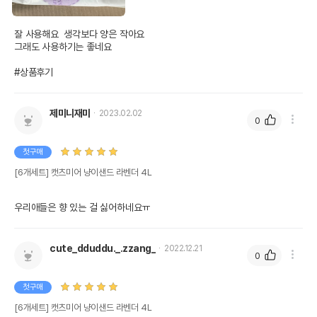
잘 사용해요  생각보다 양은 작아요

그래도 사용하기는 좋네요

#상품후기
제미니재미
2023.02.02
0
첫구매
[6개세트] 캣츠미어 냥이샌드 라벤더 4L
우리애들은 향 있는 걸 싫어하네요ㅠ
cute_dduddu._.zzang_
2022.12.21
0
첫구매
[6개세트] 캣츠미어 냥이샌드 라벤더 4L