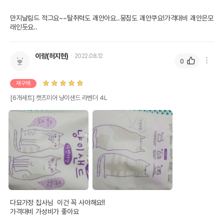
만지날림드 적그요~~탈취력도 괘안아요..뭉침도 괘안쿠요!가격대비 괘안은모
래인듯요..
이랑(허지현)
2022.08.12
0
재구매
[6개세트] 캣츠미어 냥이샌드 라벤더 4L
다묘가정 집사님  이건 꼭 사야해요!!

가격대비 가성비가 좋아요
