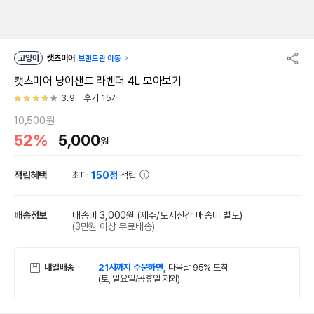
고양이
캣츠미어
브랜드관 이동
캣츠미어 냥이샌드 라벤더 4L 모아보기
3.9
후기 15개
10,500원
52%
5,000
원
적립혜택
최대
150점
적립
배송정보
배송비 3,000원
(제주/도서산간 배송비 별도)
(3만원 이상 무료배송)
내일배송
21시까지 주문하면,
다음날 95% 도착
(토, 일요일/공휴일 제외)