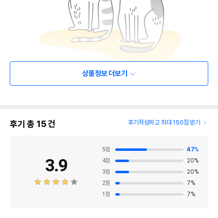
상품정보 더보기
후기 총
15
건
후기작성하고 최대 150점 받기
5
점
47
%
3.9
4
점
20
%
3
점
20
%
2
점
7
%
1
점
7
%