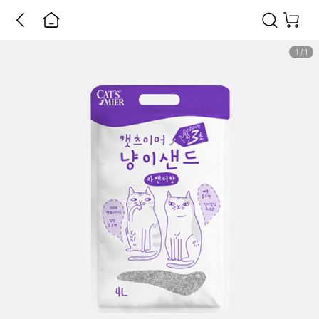
1
/
1