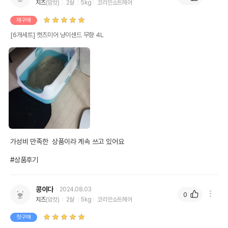
치즈
(암컷)
2살
5kg
코리안쇼트헤어
재구매
[6개세트] 캣츠미어 냥이샌드 무향 4L
가성비 만족한  상품이라 계속 쓰고 있어요

#상품후기
콩이다
2024.08.03
0
치즈
(암컷)
2살
5kg
코리안쇼트헤어
첫구매