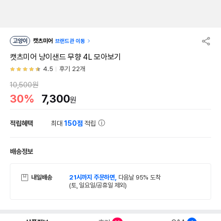
고양이
캣츠미어
브랜드관 이동
캣츠미어 냥이샌드 무향 4L 모아보기
4.5
후기 22개
10,500원
30%
7,300
원
적립혜택
최대
150점
적립
배송정보
내일배송
21시까지 주문하면,
다음날 95% 도착
(토, 일요일/공휴일 제외)