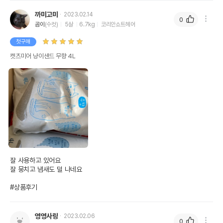
까미고미
2023.02.14
0
곰이
(수컷)
5살
6.7kg
코리안쇼트헤어
첫구매
캣츠미어 냥이샌드 무향 4L
잘 사용하고 있어요

잘 뭉치고 냄새도 덜 나네요

#상품후기
영영사랑
2023.02.06
0