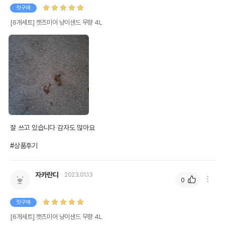
첫구매
[6개세트] 캣츠미어 냥이샌드 무향 4L
잘 쓰고 있습니다 감자도 많아요

#상품후기
자카란다
2023.01.13
0
첫구매
[6개세트] 캣츠미어 냥이샌드 무향 4L