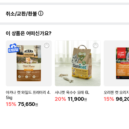
취소/교환/환불
이 상품은 어떠신가요?
아카나 캣 와일드 프레이리 4.
사니캣 옥수수 모래 6L
오리젠 캣 오리지널
5kg
20%
11,900
15%
96,2
원
15%
75,650
원