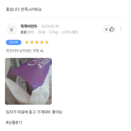
좋습니다 만족스러워요
똑똑이만두
2023.05.30
0
꿀꿀
(암컷)
20살
3.7kg
스코티시폴드
첫구매
캣츠미어 냥이샌드 무향 4L
입자가 마음에 들고 가격대비 좋아요

#상품후기