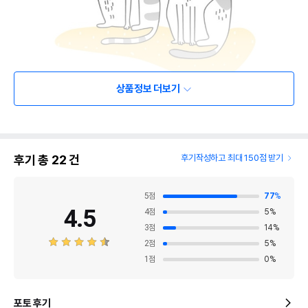
상품정보 더보기
후기 총
22
건
후기작성하고 최대 150점 받기
5
점
77
%
4.5
4
점
5
%
3
점
14
%
2
점
5
%
1
점
0
%
포토 후기