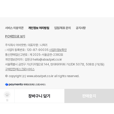
서비스 이용약관
개인정보 처리방침
입점/제휴 문의
공지사항
PC버전으로 보기
주식회사 어바웃펫
대표자명 : 나옥귀
사업자 등록번호 : 120-87-90035
사업자정보확인
통신판매업신고번호 : 제 2025-서울금천-2382호
개인정보관리자 : 김원규 hello@aboutpet.co.kr
서울특별시 금천구 가산디지털2로 144, 현대테라타워 가산DK 507호, 508호 (가산동)
구매안전(에스크로)서비스
© copyright (c) www.aboutpet.co.kr all rights reserved.
장바구니 담기
판매중지
찜
상품선택
처방사료 주문 시 확인해주세요!
쿠폰보기
적립혜택
취소/ 교환/ 환불
유통기한 임박 상품
최저가 도전 상품
AI검색
AI검색