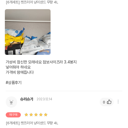
[6개세트] 캣츠미어 냥이샌드 무향 4L
가성비 참신한 모래네요 점보사이즈라 3.4봉지

넣어줘야 하네요

가격비 맘에듭니다

#상품후기
슈리슈가
2023.12.14
0
재구매
[6개세트] 캣츠미어 냥이샌드 무향 4L