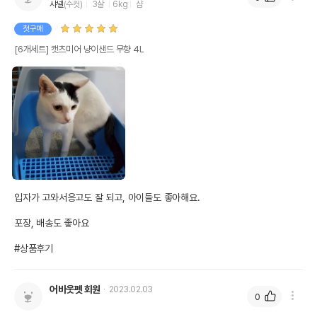
샤넬
(수컷)
3살
6kg
샴
첫구매
[6개세트] 캣츠미어 냥이샌드 무향 4L
입자가 고와서응고도 잘 되고, 아이들도 좋아해요.

포장, 배송도 좋아요

#상품후기
어바웃펫 회원
2023.02.03
0