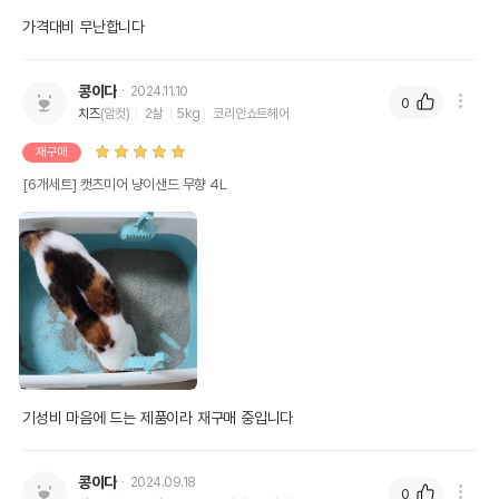
가격대비 무난합니다 
콩이다
2024.11.10
0
치즈
(암컷)
2살
5kg
코리안쇼트헤어
재구매
[6개세트] 캣츠미어 냥이샌드 무향 4L
기성비 마음에 드는 제품이라 재구매 중입니다
콩이다
2024.09.18
0