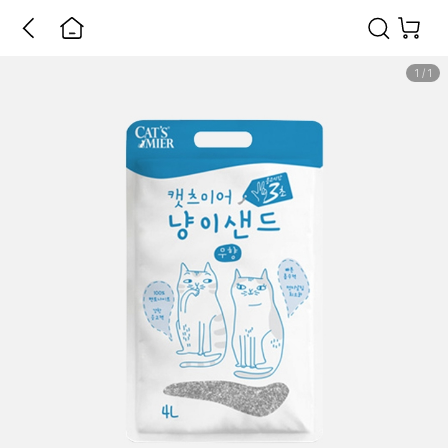
1
/
1