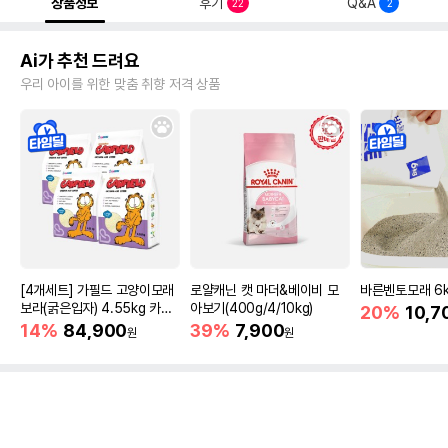
상품정보
후기
Q&A
22
2
Ai가 추천 드려요
우리 아이를 위한 맞춤 취향 저격 상품
[4개세트] 가필드 고양이모래
로얄캐닌 캣 마더&베이비 모
바른벤토모래 6
보라(굵은입자) 4.55kg 카사
아보기(400g/4/10kg)
20%
10,7
바모래
14%
84,900
39%
7,900
원
원