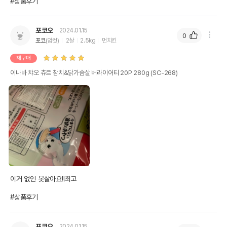
#상품후기
포코오
2024.01.15
0
포코
(암컷)
2살
2.5kg
먼치킨
재구매
이나바 챠오 츄르 참치&닭가슴살 버라이어티 20P 280g (SC-268)
이거 없인 못살아요!!최고

#상품후기
포코오
2024.01.15