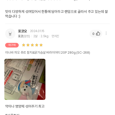
맛이 다양하게 섞여있어서 한통에 담아두고 랜덤으로 골라서 주고 있는데 잘 
먹습니다 :)
포코오
2024.01.15
0
포코
(암컷)
2살
2.5kg
먼치킨
재구매
이나바 챠오 츄르 참치&닭가슴살 버라이어티 20P 280g (SC-268)
약이나 영양제 섞어주기 최고
