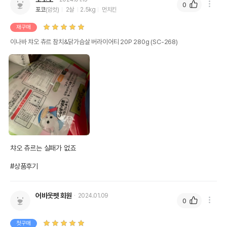
0
포코
(암컷)
2살
2.5kg
먼치킨
재구매
이나바 챠오 츄르 참치&닭가슴살 버라이어티 20P 280g (SC-268)
챠오 츄르는 실패가 없죠

#상품후기
어바웃펫 회원
2024.01.09
0
첫구매