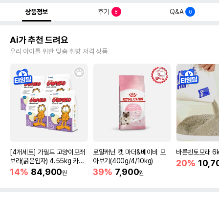
상품정보
후기
Q&A
8
0
Ai가 추천 드려요
우리 아이를 위한 맞춤 취향 저격 상품
[4개세트] 가필드 고양이모래
로얄캐닌 캣 마더&베이비 모
바른벤토모래 6
보라(굵은입자) 4.55kg 카사
아보기(400g/4/10kg)
20%
10,7
바모래
14%
84,900
39%
7,900
원
원