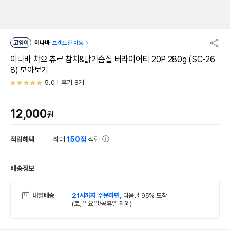
고양이
이나바
브랜드관 이동
이나바 챠오 츄르 참치&닭가슴살 버라이어티 20P 280g (SC-26
8) 모아보기
5.0
후기 8개
12,000
원
적립혜택
최대
150점
적립
배송정보
내일배송
21시까지 주문하면,
다음날 95% 도착
(토, 일요일/공휴일 제외)