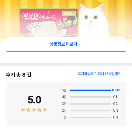
상품정보 더보기
후기 총
8
건
후기작성하고 최대 150점 받기
5
점
100
%
5.0
4
점
0
%
3
점
0
%
2
점
0
%
1
점
0
%