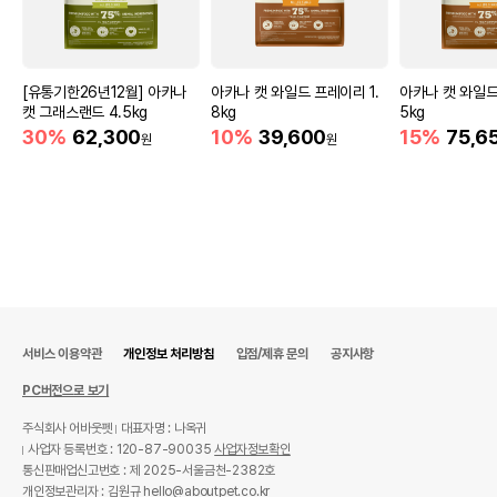
[유통기한26년12월] 아카나
아카나 캣 와일드 프레이리 1.
아카나 캣 와일드
캣 그래스랜드 4.5kg
8kg
5kg
30%
62,300
10%
39,600
15%
75,6
원
원
서비스 이용약관
개인정보 처리방침
입점/제휴 문의
공지사항
PC버전으로 보기
주식회사 어바웃펫
대표자명 : 나옥귀
사업자 등록번호 : 120-87-90035
사업자정보확인
통신판매업신고번호 : 제 2025-서울금천-2382호
개인정보관리자 : 김원규 hello@aboutpet.co.kr