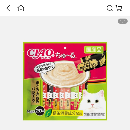
1
/
1