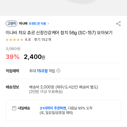
고양이
이나바
브랜드관 이동
이나바 챠오 츄르 신장건강케어 참치 56g (SC-157) 모아보기
4.8
후기 152개
3,980원
39%
2,400
원
적립혜택
최대
150점
적립
배송정보
배송비 3,000원
(제주/도서산간 배송비 별도)
(3만원 이상 무료배송)
내일배송
21시까지 주문하면,
다음날 95% 도착
(토, 일요일/공휴일 제외)