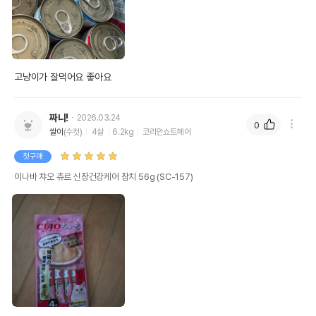
고냥이가 잘먹어요 좋아요
짜니!
2026.03.24
0
쌀이
(수컷)
4살
6.2kg
코리안쇼트헤어
첫구매
이나바 챠오 츄르 신장건강케어 참치 56g (SC-157)