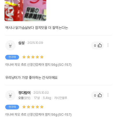
역시나 닭가슴살보다 참치맛을 더 잘먹는다는
심상
2025.10.09
0
첫구매
이나바 챠오 츄르 신장건강케어 참치 56g (SC-157)
우리냥이가 가장 좋아하는 간식이에요
정다람이
2025.10.02
0
오웅
(암컷)
17살
5.4kg
러시안블루
첫구매
이나바 챠오 츄르 신장건강케어 참치 56g (SC-157)