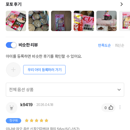
포토 후기
비슷한 리뷰
만족도순
최신순
아이를 등록하면 비슷한 후기를 확인할 수 있어요.
우리 아이 등록하러 가기
k9419
2026.04.18
0
첫구매
이나바 챠오 츄르 신장건강케어 참치 56g (SC-157)