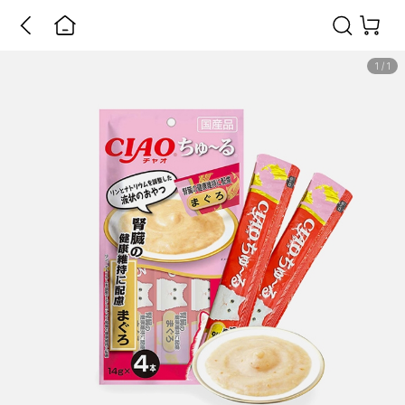
1
/
1