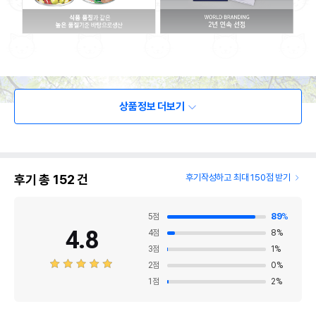
상품정보 더보기
후기 총
152
건
후기작성하고 최대 150점 받기
5
점
89
%
4.8
4
점
8
%
3
점
1
%
2
점
0
%
1
점
2
%