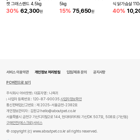
캣 그래스랜드 4.5kg
5kg
식 닭가슴살 110
30%
62,300
15%
75,650
40%
10,2
원
원
서비스 이용약관
개인정보 처리방침
입점/제휴 문의
공지사항
PC버전으로 보기
주식회사 어바웃펫
대표자명 : 나옥귀
사업자 등록번호 : 120-87-90035
사업자정보확인
통신판매업신고번호 : 제 2025-서울금천-2382호
개인정보관리자 : 김원규 hello@aboutpet.co.kr
서울특별시 금천구 가산디지털2로 144, 현대테라타워 가산DK 507호, 508호 (가산동)
구매안전(에스크로)서비스
© copyright (c) www.aboutpet.co.kr all rights reserved.