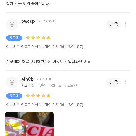
참치 맛을 제일 좋아합니다
pwodp
2026.02.11
0
첫구매
이나바 챠오 츄르 신장건강케어 참치 56g (SC-157)
신장케어 처음 구매해봤는데 이것도 맛있나봐요 ㅎㅎ
MnCk
2025.11.16
0
치코
(암컷)
3살
4kg
코리안쇼트헤어
첫구매
이나바 챠오 츄르 신장건강케어 참치 56g (SC-157)