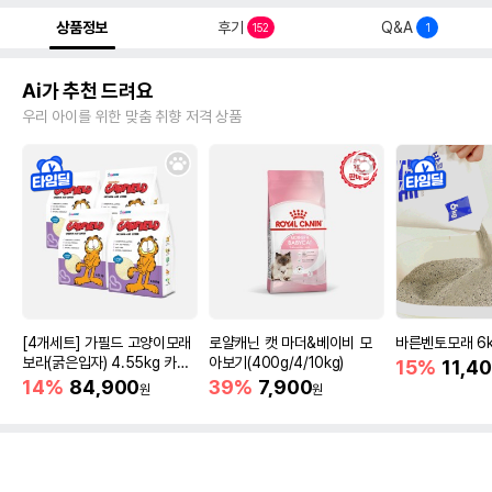
상품정보
후기
Q&A
152
1
Ai가 추천 드려요
우리 아이를 위한 맞춤 취향 저격 상품
[4개세트] 가필드 고양이모래
로얄캐닌 캣 마더&베이비 모
바른벤토모래 6
보라(굵은입자) 4.55kg 카사
아보기(400g/4/10kg)
15%
11,4
바모래
14%
84,900
39%
7,900
원
원