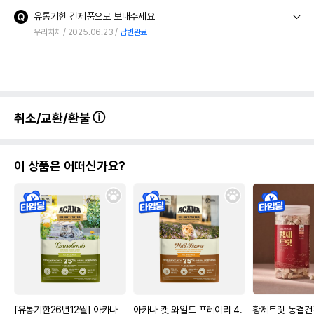
유통기한 긴제품으로 보내주세요
우리치치
2025.06.23
답변완료
취소/교환/환불
이 상품은 어떠신가요?
[유통기한26년12월] 아카나
아카나 캣 와일드 프레이리 4.
황제트릿 동결건