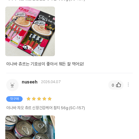
이나바 츄르는 기호성이 좋아서 뭐든 잘 먹어요!
nuseeh
2026.04.07
0
첫구매
이나바 챠오 츄르 신장건강케어 참치 56g (SC-157)