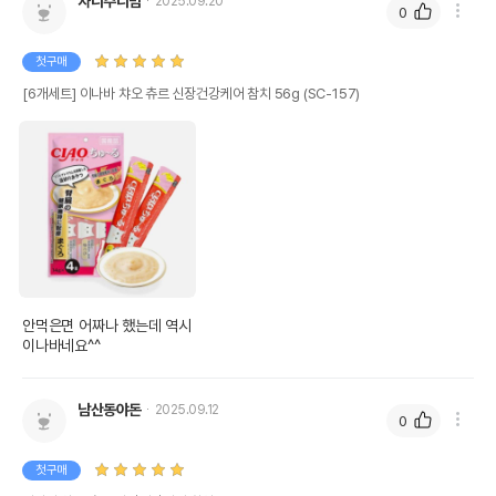
자니주니맘
2025.09.20
0
첫구매
[6개세트] 이나바 챠오 츄르 신장건강케어 참치 56g (SC-157)
안먹은면 어짜나 했는데 역시

이나바네요^^
남산동야돈
2025.09.12
0
첫구매