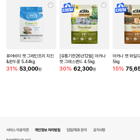
퓨어비타 캣 그레인프리 치킨
[유통기한26년12월] 아카나
아카나 캣 와일드
&완두콩 5.44kg
캣 그래스랜드 4.5kg
5kg
31%
53,000
30%
62,300
15%
75,6
원
원
서비스 이용약관
개인정보 처리방침
입점/제휴 문의
공지사항