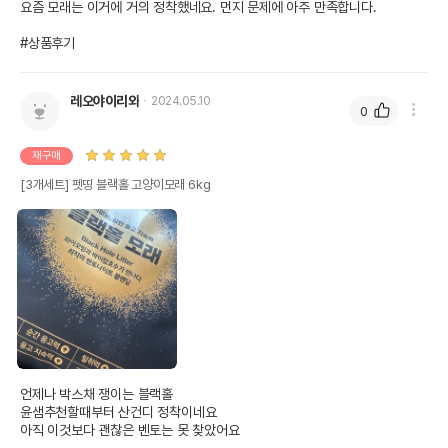
요즘 모래는 이거에 거의 정착했네요. 먼지 문제에 아주 만족합니다.

#상품후기
레오야이리와
2024.05.10
0
재구매
[3개세트] 펫띵 블랙홀 고양이모래 6kg
언제나 박스채 쟁이는 블랙홀

윤샘추천할때부터 산건디 정착이네요

아직 이것보다 괜찮은 벤토는 못 찾았어요
