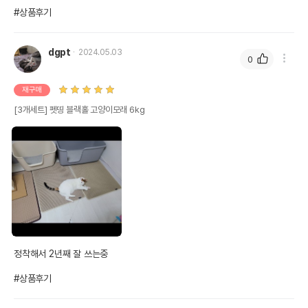
#상품후기
dgpt
2024.05.03
0
재구매
[3개세트] 펫띵 블랙홀 고양이모래 6kg
정착해서 2년째 잘 쓰는중

#상품후기