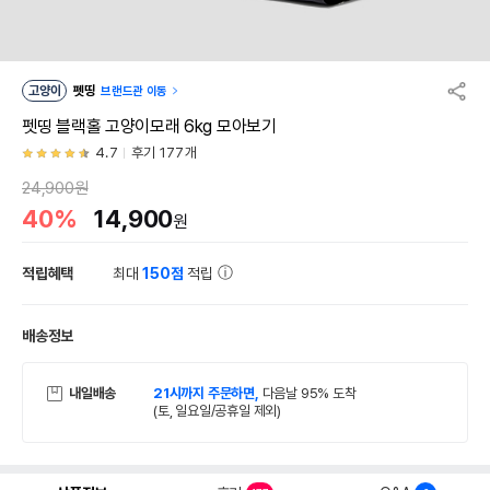
고양이
펫띵
브랜드관 이동
펫띵 블랙홀 고양이모래 6kg 모아보기
4.7
후기 177개
24,900원
40%
14,900
원
적립혜택
최대
150점
적립
배송정보
내일배송
21시까지 주문하면,
다음날 95% 도착
(토, 일요일/공휴일 제외)