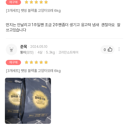
재구매
[3개세트] 펫띵 블랙홀 고양이모래 6kg
먼지는 안날리고 1주일짼 조금 2주짼좀더 생기고 응고력 냄새  괜찮아요  잘
쓰고있습니다
준목
2024.05.10
0
뚱이
(암컷)
4살
5.3kg
코리안쇼트헤어
재구매
[3개세트] 펫띵 블랙홀 고양이모래 6kg