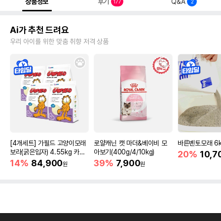
상품정보
후기
Q&A
177
2
Ai가 추천 드려요
우리 아이를 위한 맞춤 취향 저격 상품
[4개세트] 가필드 고양이모래
로얄캐닌 캣 마더&베이비 모
바른벤토모래 6
보라(굵은입자) 4.55kg 카사
아보기(400g/4/10kg)
20%
10,7
바모래
14%
84,900
39%
7,900
원
원