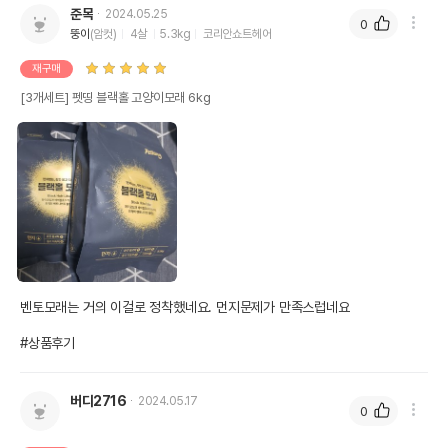
준목
2024.05.25
0
뚱이
(암컷)
4살
5.3kg
코리안쇼트헤어
재구매
[3개세트] 펫띵 블랙홀 고양이모래 6kg
벤토모래는 거의 이걸로 정착했네요. 먼지문제가 만족스럽네요

#상품후기
버디2716
2024.05.17
0