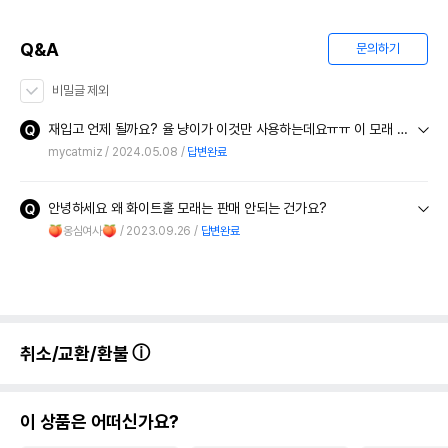
Q&A
문의하기
비밀글 제외
재입고 언제 될까요? 율 냥이가 이것만 사용하는데요ㅠㅠ 이 모래 없으면 안돼요 ㅠㅠㅠㅠ
mycatmiz
2024.05.08
답변완료
안녕하세요 왜 화이트홀 모래는 판매 안되는 건가요?
🍑옹심여사🍑
2023.09.26
답변완료
취소/교환/환불
이 상품은 어떠신가요?