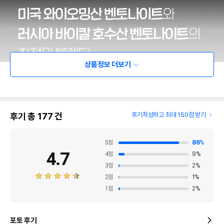
상품정보 더보기
후기 총
177
건
후기작성하고 최대 150점 받기
5
점
86
%
4.7
4
점
9
%
3
점
2
%
2
점
1
%
1
점
2
%
포토 후기