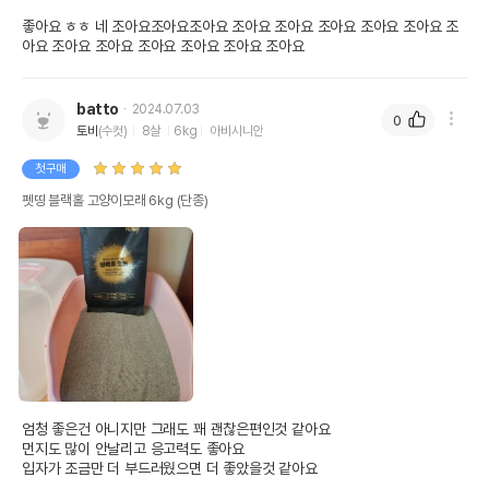
좋아요 ㅎㅎ 네 조아요조아요조아요 조아요 조아요 조아요 조아요 조아요 조
batto
2024.07.03
0
토비
(수컷)
8살
6kg
아비시니안
첫구매
펫띵 블랙홀 고양이모래 6kg (단종)
엄청 좋은건 아니지만 그래도 꽤 괜찮은편인것 같아요

먼지도 많이 안날리고 응고력도 좋아요

입자가 조금만 더 부드러웠으면 더 좋았을것 같아요 
