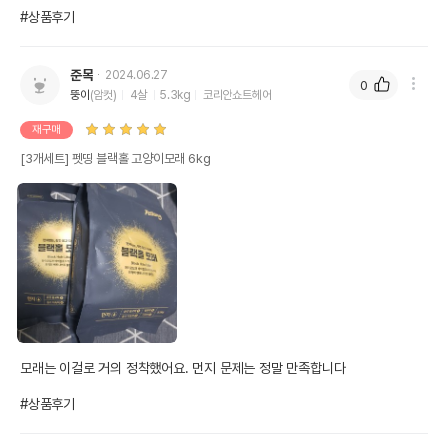
#상품후기
준목
2024.06.27
0
뚱이
(암컷)
4살
5.3kg
코리안쇼트헤어
재구매
[3개세트] 펫띵 블랙홀 고양이모래 6kg
모래는 이걸로 거의 정착했어요. 먼지 문제는 정말 만족합니다 

#상품후기