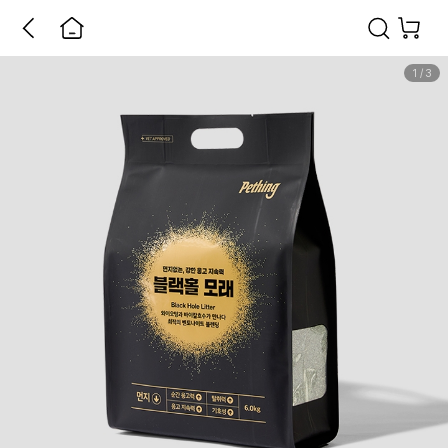
1
/
3