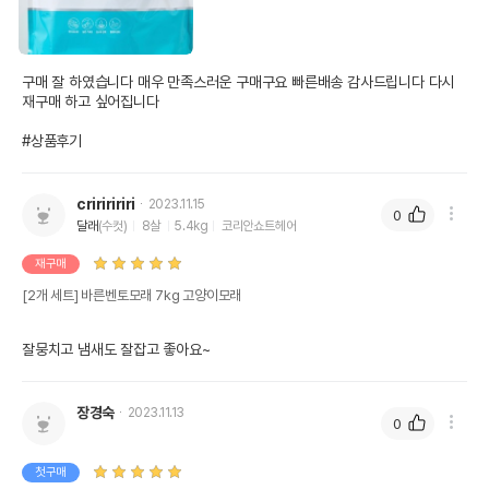
구매 잘 하였습니다 매우 만족스러운 구매구요 빠른배송 감사드립니다 다시 
재구매 하고 싶어집니다

#상품후기
cririririri
2023.11.15
0
달래
(수컷)
8살
5.4kg
코리안쇼트헤어
재구매
[2개 세트] 바른벤토모래 7kg 고양이모래
잘뭉치고 냄새도 잘잡고 좋아요~ 
장경숙
2023.11.13
0
첫구매