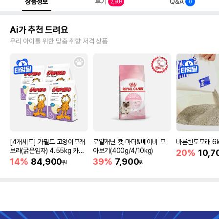
상품정보
후기
Q&A
2,909
0
Ai가 추천 드려요
우리 아이를 위한 맞춤 취향 저격 상품
[4개세트] 가필드 고양이모래
로얄캐닌 캣 마더&베이비 모
바른벤토모래 6
보라(굵은입자) 4.55kg 카사
아보기(400g/4/10kg)
20%
10,7
바모래
14%
84,900
39%
7,900
원
원