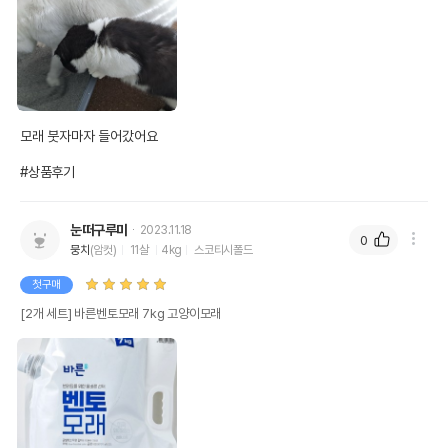
모래 붓자마자 들어갔어요

#상품후기
눈떠구루미
2023.11.18
0
뭉치
(암컷)
11살
4kg
스코티시폴드
첫구매
[2개 세트] 바른벤토모래 7kg 고양이모래