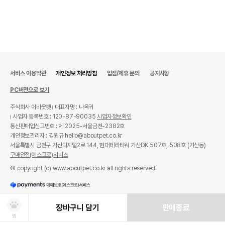
서비스 이용약관
개인정보 처리방침
입점/제휴 문의
공지사항
PC버전으로 보기
주식회사 어바웃펫
대표자명 : 나옥귀
사업자 등록번호 : 120-87-90035
사업자정보확인
통신판매업신고번호 : 제 2025-서울금천-2382호
개인정보관리자 : 김원규 hello@aboutpet.co.kr
서울특별시 금천구 가산디지털2로 144, 현대테라타워 가산DK 507호, 508호 (가산동)
구매안전(에스크로)서비스
© copyright (c) www.aboutpet.co.kr all rights reserved.
장바구니 담기
판매종료
찜