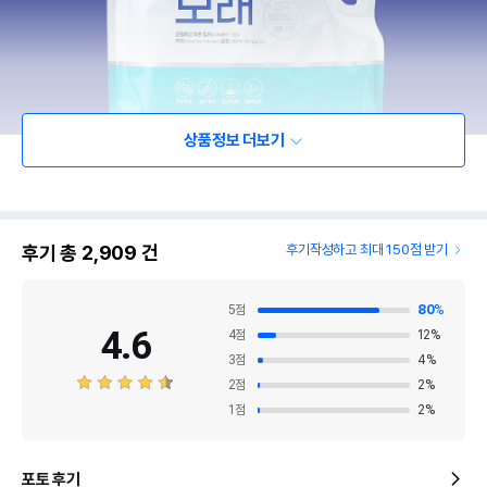
상품정보 더보기
후기 총
2,909
건
후기작성하고 최대 150점 받기
5
점
80
%
4.6
4
점
12
%
3
점
4
%
2
점
2
%
1
점
2
%
포토 후기