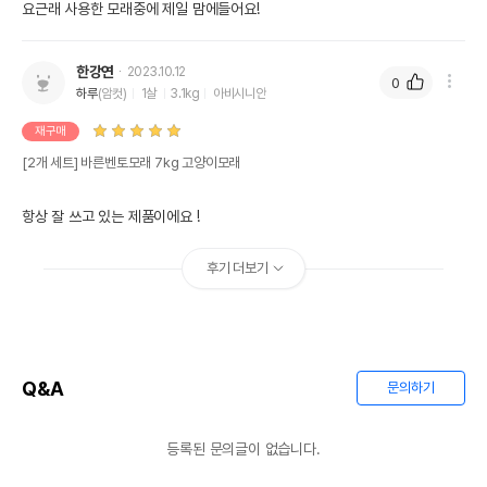
요근래 사용한 모래중에 제일 맘에들어요!
한강연
2023.10.12
0
하루
(암컷)
1살
3.1kg
아비시니안
재구매
[2개 세트] 바른벤토모래 7kg 고양이모래
항상 잘 쓰고 있는 제품이에요 !
후기 더보기
Q&A
문의하기
등록된 문의글이 없습니다.