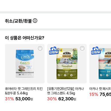
취소/교환/환불
이 상품은 어떠신가요?
퓨어비타 캣 그레인프리 치킨
[유통기한26년12월] 아카나
아카나 캣 패시피카
&완두콩 5.44kg
캣 그래스랜드 4.5kg
15%
75,6
31%
53,000
30%
62,300
원
원