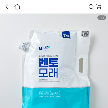
1
/
5