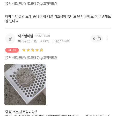
[2개 세트] 바른벤토모래 7kg 고양이모래
이때까지 썼던 모래 중에 이게 제일 기호성이 좋네요 먼지 날림도 적고 냄새도 
잘 안나요
이즈엄마첼
2023.11.01
0
이즈
(수컷)
1살
4.6kg
코리안쇼트헤어
재구매
[2개 세트] 바른벤토모래 7kg 고양이모래
항상 쓰는 벤토입니다!!!
