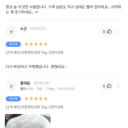
항상 늘 이것만 사용합니다. 가루 날림도 적고 냄새도 빨리 잡아줘요...사막화
는 뭐 포기하세요...ㅠ
스근
2023.11.22
0
첫구매
[2개 세트] 바른벤토모래 7kg 고양이모래
다시 써보려고 구매했습니다. 괜찮네요~
콩이묘
2023.11.20
0
콩이
(수컷)
9살
7.6kg
터키시앙고라
첫구매
[2개 세트] 바른벤토모래 7kg 고양이모래