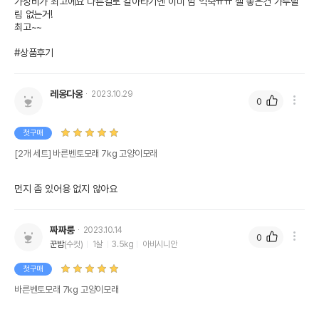
가성비가 최고에요 다른걸로 갈아타기엔 이미 넘 익숙ㅠㅠ 젤 좋은건 가루날
림 없는거!

최고~~

#상품후기
레옹다옹
2023.10.29
0
첫구매
[2개 세트] 바른벤토모래 7kg 고양이모래
먼지 좀 있어용 없지 않아요
짜짜룽
2023.10.14
0
꾼밤
(수컷)
1살
3.5kg
아비시니안
첫구매
바른벤토모래 7kg 고양이모래