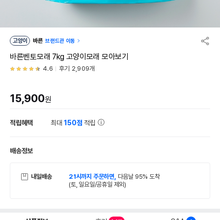
고양이
바른
브랜드관 이동
바른벤토모래 7kg 고양이모래 모아보기
4.6
후기 2,909개
15,900
원
적립혜택
최대
150점
적립
배송정보
내일배송
21시까지 주문하면,
다음날 95% 도착
(토, 일요일/공휴일 제외)