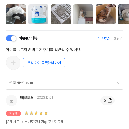
비슷한 리뷰
만족도순
최신순
아이를 등록하면 비슷한 후기를 확인할 수 있어요.
우리 아이 등록하러 가기
배코포쓰
2023.12.01
0
재구매
[2개 세트] 바른벤토모래 7kg 고양이모래