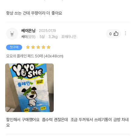
항상 쓰는 건데 무향이라 더 좋아요
쎄이온닝
2025.01.19
0
쎄이
(암컷)
5살
3.2kg
포메라니안
첫구매
요요쉬 플레인 패드 50매 (40x48cm)
할인해서 구매했어요  흡수력 괜찮은데  조금 두꺼워서 쓰레기통이 금방 차네
요 