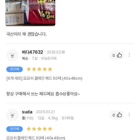
국산이라 꽤 괜찮습니다.
버디47632
2026.02.18
0
복순
7살
비숑프리제
첫구매
[6개 세트] 요요쉬 플레인 패드 50매 (40x48cm)
항상 구매해서 쓰는 패드예요 흡수성좋아요~
suda
2025.03.21
0
폴
(수컷)
12살
4.5kg
토이푸들
첫구매
요요쉬 플레인 패드 50매 (40x48cm)