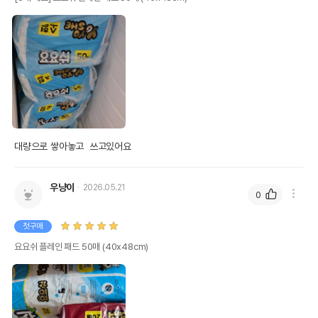
대량으로 쌓아놓고  쓰고있어요
우냥이
2026.05.21
0
첫구매
요요쉬 플레인 패드 50매 (40x48cm)