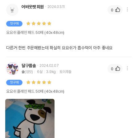
어바웃펫 회원
2024.03.11
0
첫구매
요요쉬 플레인 패드 50매 (40x48cm)
다른거 한번 주문해봤는데 확실히 요요쉬가 흡수력이 아주 좋네요
달구름솔
2024.02.07
0
솔
(암컷)
6살
3.9kg
토이푸들
첫구매
요요쉬 플레인 패드 50매 (40x48cm)