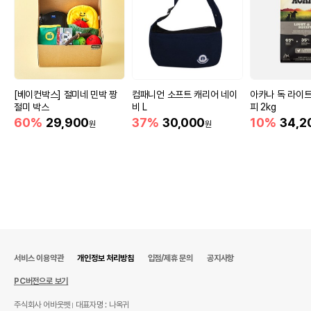
[베이컨박스] 절미네 민박 짱
컴패니언 소프트 캐리어 네이
아카나 독 라이
절미 박스
비 L
피 2kg
60%
29,900
37%
30,000
10%
34,2
원
원
서비스 이용약관
개인정보 처리방침
입점/제휴 문의
공지사항
PC버전으로 보기
주식회사 어바웃펫
대표자명 : 나옥귀