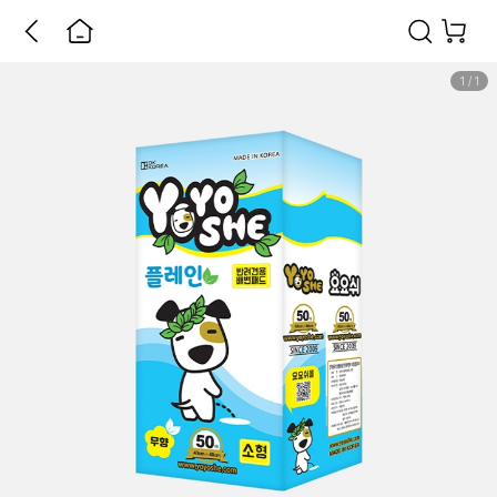
1
/
1