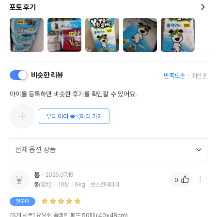
포토 후기
비슷한 리뷰
만족도순
최신순
아이를 등록하면 비슷한 후기를 확인할 수 있어요.
우리 아이 등록하러 가기
통
2026.07.19
0
통
(암컷)
10살
9kg
보스턴테리어
첫구매
[6개 세트] 요요쉬 플레인 패드 50매 (40x48cm)