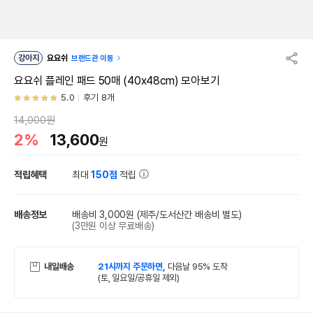
강아지
요요쉬
브랜드관 이동
요요쉬 플레인 패드 50매 (40x48cm) 모아보기
5.0
후기 8개
14,000원
2%
13,600
원
적립혜택
최대
150점
적립
배송정보
배송비 3,000원
(제주/도서산간 배송비 별도)
(3만원 이상 무료배송)
내일배송
21시까지 주문하면,
다음날 95% 도착
(토, 일요일/공휴일 제외)