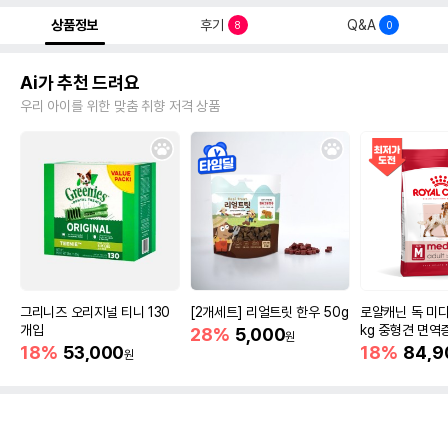
상품정보
후기
Q&A
8
0
Ai가 추천 드려요
우리 아이를 위한 맞춤 취향 저격 상품
그리니즈 오리지널 티니 130
[2개세트] 리얼트릿 한우 50g
로얄캐닌 독 미디
개입
kg 중형견 면역
28%
5,000
원
18%
53,000
18%
84,9
원