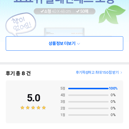
상품정보 더보기
후기 총
8
건
후기작성하고 최대 150점 받기
5
점
100
%
5.0
4
점
0
%
3
점
0
%
2
점
0
%
1
점
0
%