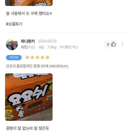
잘 사용해서 또 구매 했어요ㅎ

#상품후기
퍼니펑키
2024.03.20
0
치즈
(수컷)
4살
7.5kg
하나뿐인 믹스
첫구매
요요쉬 플로랄와인 중형 30매 (48x60cm)
중형이 잘 없는데 잘 찾은듯
