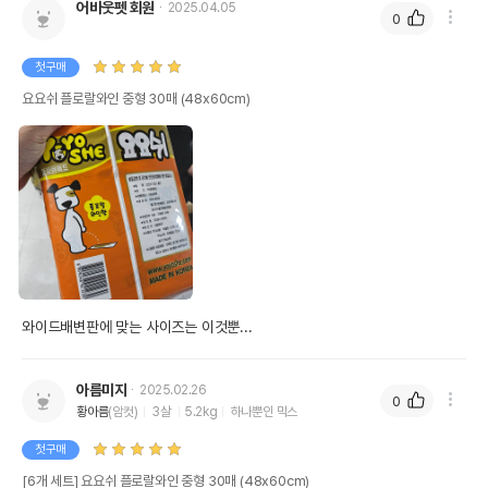
어바웃펫 회원
2025.04.05
0
첫구매
요요쉬 플로랄와인 중형 30매 (48x60cm)
와이드배변판에 맞는 사이즈는 이것뿐...
아름미지
2025.02.26
0
황아름
(암컷)
3살
5.2kg
하나뿐인 믹스
첫구매
[6개 세트] 요요쉬 플로랄와인 중형 30매 (48x60cm)