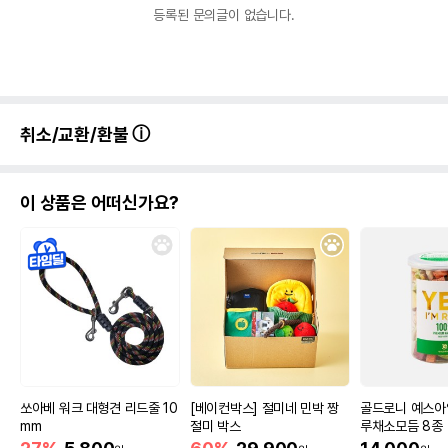
등록된 문의글이 없습니다.
취소/교환/환불
이 상품은 어떠신가요?
상품 필수 정보
요요쉬 배변패드 플로랄와인 중형 30매
품명 및 모델명
쏘아베 워크 대형견 리드줄 10
[베이컨박스] 절미네 민박 짱
골드로니 예스아
(48x60cm)
mm
절미 박스
루채소모듬 8종