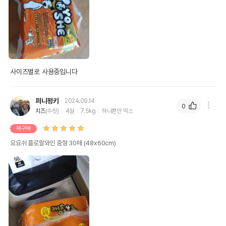
사이즈별로 사용중입니다
퍼니펑키
2024.09.14
0
치즈
(수컷)
4살
7.5kg
하나뿐인 믹스
재구매
요요쉬 플로랄와인 중형 30매 (48x60cm)