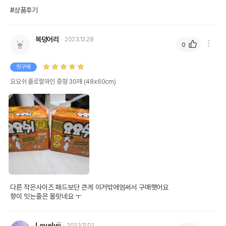
#상품후기
복덩어리
2023.12.28
0
첫구매
요요쉬 플로랄와인 중형 30매 (48x60cm)
다른 작은사이즈 패드보단 큰게 이거밖에엄써서 구매햇어요

향이 잇는줄은 몰랏네요 ㅜ
Lovelyjj
2023.11.01