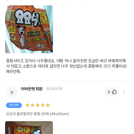
중형사이즈 있어서 너무좋네요. 대형 하나 깔아주면 조금만 싸고 바꿔줘야해
서 아깝고,소형으로 여러개 겹치면 너무 정신없는데 중형짜리 크기 딱좋아요! 
매우만족. 
어바웃펫 회원
2024.10.10
0
첫구매
요요쉬 플로랄와인 중형 30매 (48x60cm)