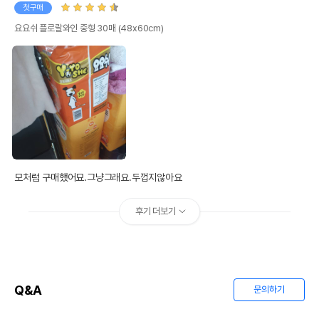
첫구매
요요쉬 플로랄와인 중형 30매 (48x60cm)
모처럼 구매했어묘.그냥그래요.두껍지않아요
후기 더보기
Q&A
문의하기