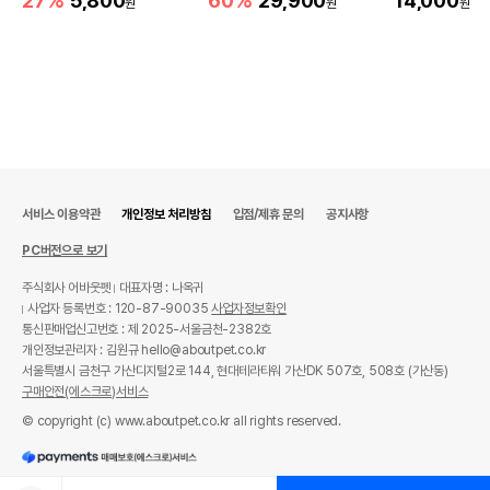
27%
5,800
60%
29,900
14,000
법에 의한 인증,허가 등을
원
원
원
상품상세설명 참조
받았음을 확인할수 있는
경우 그에 대한 사항
제조국 또는 원산지
대한민국
제조자,수입품의 경우
디케이코리아
수입자를 함께 표기
AS책임자와 전화번호
어바웃펫 // 1644-9601
또는 소비자상담 관련
서비스 이용약관
개인정보 처리방침
입점/제휴 문의
공지사항
전화번호
PC버전으로 보기
유통기한이 최소 2026.12.05이거나 그
이후인 상품이 출고됩니다.
유통기한
주식회사 어바웃펫
대표자명 : 나옥귀
단, 상품명에 유통기한 명시된 경우, 해당
사업자 등록번호 : 120-87-90035
사업자정보확인
유통기한을 따릅니다.
통신판매업신고번호 : 제 2025-서울금천-2382호
개인정보관리자 : 김원규 hello@aboutpet.co.kr
서울특별시 금천구 가산디지털2로 144, 현대테라타워 가산DK 507호, 508호 (가산동)
구매안전(에스크로)서비스
© copyright (c) www.aboutpet.co.kr all rights reserved.