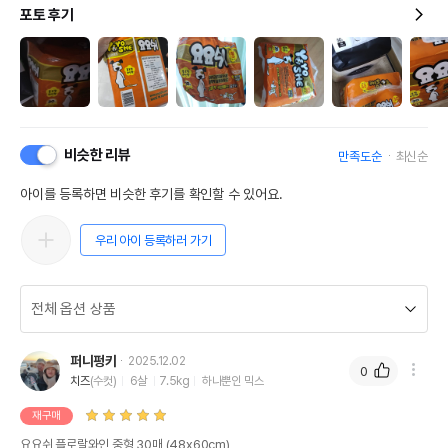
포토 후기
비슷한 리뷰
만족도순
최신순
아이를 등록하면 비슷한 후기를 확인할 수 있어요.
우리 아이 등록하러 가기
퍼니펑키
2025.12.02
0
치즈
(수컷)
6살
7.5kg
하나뿐인 믹스
재구매
요요쉬 플로랄와인 중형 30매 (48x60cm)