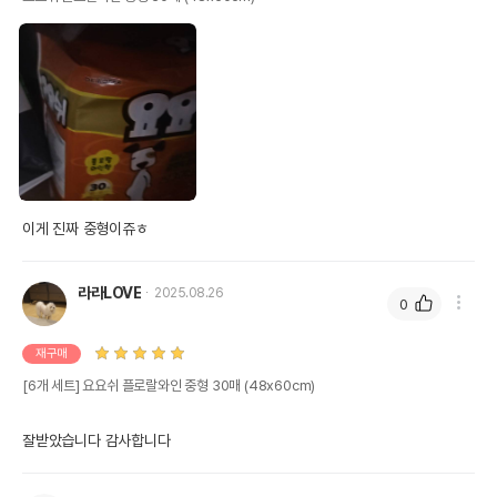
이게 진짜 중형이쥬ㅎ
라라LOVE
2025.08.26
0
재구매
[6개 세트] 요요쉬 플로랄와인 중형 30매 (48x60cm)
잘받았습니다 감사합니다 