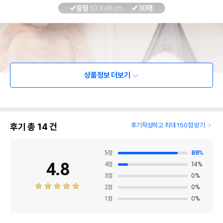
상품정보 더보기
후기 총
14
건
후기작성하고 최대 150점 받기
5
점
86
%
4.8
4
점
14
%
3
점
0
%
2
점
0
%
1
점
0
%