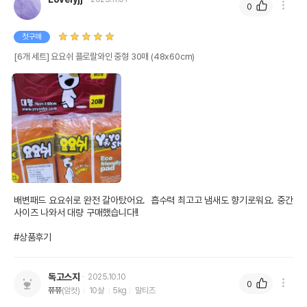
0
첫구매
[6개 세트] 요요쉬 플로랄와인 중형 30매 (48x60cm)
배변패드 요요쉬로 완전 갈아탔어요.  흡수력 최고고 냄새도 향기로워요. 중간 
사이즈 나와서 대량 구매했습니다!!

#상품후기
독고스지
2025.10.10
0
쮸쮸
(암컷)
10살
5kg
말티즈