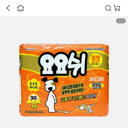
1
/
1