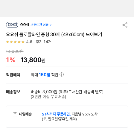
강아지
요요쉬
브랜드관 이동
요요쉬 플로랄와인 중형 30매 (48x60cm) 모아보기
4.8
후기 14개
14,000원
1%
13,800
원
적립혜택
최대
150점
적립
배송정보
배송비 3,000원
(제주/도서산간 배송비 별도)
(3만원 이상 무료배송)
내일배송
21시까지 주문하면,
다음날 95% 도착
(토, 일요일/공휴일 제외)