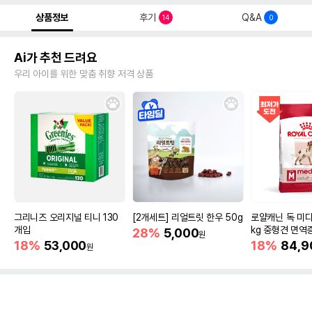
상품정보
후기
Q&A
14
0
Ai가 추천 드려요
우리 아이를 위한 맞춤 취향 저격 상품
그리니즈 오리지널 티니 130
[2개세트] 리얼트릿 한우 50g
로얄캐닌 독 미디
개입
kg 중형견 면역
28%
5,000
원
18%
53,000
18%
84,9
원