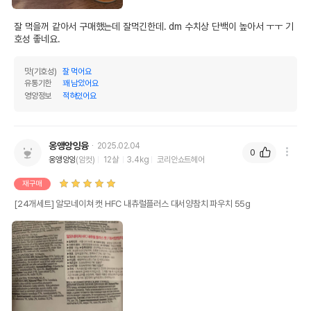
잘 먹을꺼 같아서 구매했는데 잘먹긴한데. dm 수치상 단백이 높아서 ㅜㅜ 기
호성 좋네요.
맛(기호성)
잘 먹어요
유통기한
꽤 남았어요
영양정보
적혀있어요
옹앵앙잉융
2025.02.04
0
옹앵앙잉
(암컷)
12살
3.4kg
코리안쇼트헤어
재구매
[24개세트] 알모네이쳐 캣 HFC 내츄럴플러스 대서양참치 파우치 55g