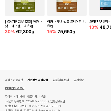
[유통기한26년12월] 아카나
아카나 캣 와일드 프레이리 4.
오리젠 캣 6피쉬 
캣 그래스랜드 4.5kg
5kg
13%
48,7
30%
62,300
15%
75,650
원
원
서비스 이용약관
개인정보 처리방침
입점/제휴 문의
공지사항
PC버전으로 보기
주식회사 어바웃펫
대표자명 : 나옥귀
사업자 등록번호 : 120-87-90035
사업자정보확인
통신판매업신고번호 : 제 2025-서울금천-2382호
개인정보관리자 : 김원규 hello@aboutpet.co.kr