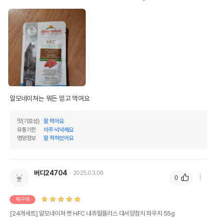
알모네이쳐는 뭐든 믿고 먹여요
맛(기호성)
잘 먹어요
유통기한
아주 넉넉해요
영양정보
잘 적혀있어요
버디24704
2025.03.06
0
재구매
[24개세트] 알모네이쳐 캣 HFC 내츄럴플러스 대서양참치 파우치 55g