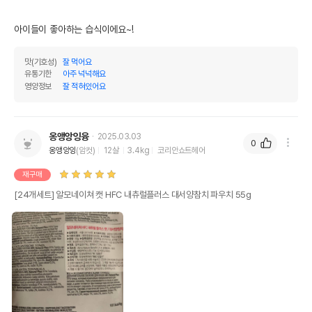
아이들이 좋아하는 습식이에요~!
맛(기호성)
잘 먹어요
유통기한
아주 넉넉해요
영양정보
잘 적혀있어요
옹앵앙잉융
2025.03.03
0
옹앵앙잉
(암컷)
12살
3.4kg
코리안쇼트헤어
재구매
[24개세트] 알모네이쳐 캣 HFC 내츄럴플러스 대서양참치 파우치 55g