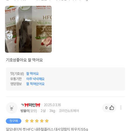
기호성좋아요 잘 먹어요
맛(기호성)
잘 먹어요
유통기한
아주 넉넉해요
영양정보
잘 적혀있어요
ㄱ🎀마인🎀
2025.03.16
0
방울이
(암컷)
2살
3kg
코리안쇼트헤어
첫구매
알모네이쳐 캣 HFC 내츄럴플러스 대서양참치 파우치 55g