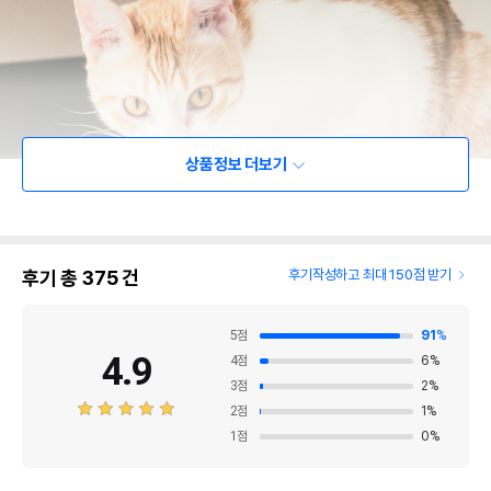
상품정보 더보기
후기 총
375
건
후기작성하고 최대 150점 받기
5
점
91
%
4.9
4
점
6
%
3
점
2
%
2
점
1
%
1
점
0
%