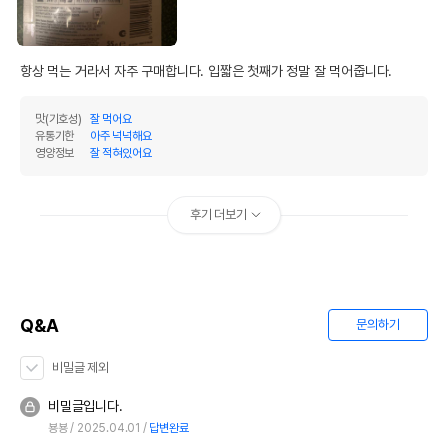
항상 먹는 거라서 자주 구매합니다. 입짧은 첫째가 정말 잘 먹어줍니다. 
맛(기호성)
잘 먹어요
유통기한
아주 넉넉해요
영양정보
잘 적혀있어요
후기 더보기
Q&A
문의하기
비밀글 제외
비밀글입니다.
뵹뵹
2025.04.01
답변완료