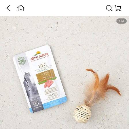
1
/
4