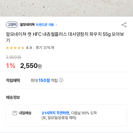
고양이
알모네이쳐
브랜드관 이동
알모네이쳐 캣 HFC 내츄럴플러스 대서양참치 파우치 55g 모아보
기
4.9
후기 375개
2,600원
1%
2,550
원
적립혜택
최대
150점
적립
배송정보
내일배송
21시까지 주문하면,
다음날 95% 도착
(토, 일요일/공휴일 제외)