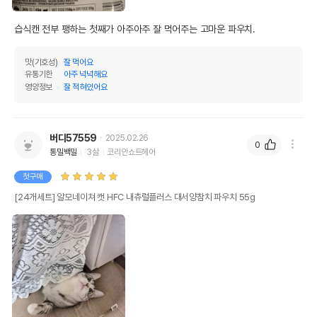
습식캔 전부 팽하는 첫째가 아주아주 잘 먹어주는 고마운 파우치. 
맛(기호성)
잘 먹어요
유통기한
아주 넉넉해요
영양정보
잘 적혀있어요
버디57559
2025.02.26
0
통밀백밀
3살
코리안쇼트헤어
첫구매
[24개세트] 알모네이쳐 캣 HFC 내츄럴플러스 대서양참치 파우치 55g