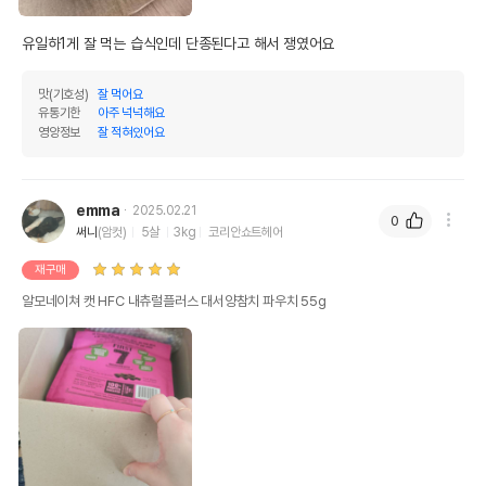
유일하1게 잘 먹는 습식인데 단종된다고 해서 쟁였어요
맛(기호성)
잘 먹어요
유통기한
아주 넉넉해요
영양정보
잘 적혀있어요
emma
2025.02.21
0
써니
(암컷)
5살
3kg
코리안쇼트헤어
재구매
알모네이쳐 캣 HFC 내츄럴플러스 대서양참치 파우치 55g