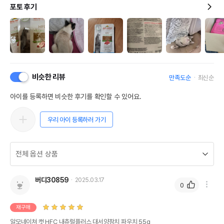
포토 후기
비슷한 리뷰
만족도순
최신순
아이를 등록하면 비슷한 후기를 확인할 수 있어요.
우리 아이 등록하러 가기
버디30859
2025.03.17
0
재구매
알모네이쳐 캣 HFC 내츄럴플러스 대서양참치 파우치 55g