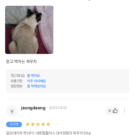
믿고 먹이는 파우치
맛(기호성)
잘 먹어요
유통기한
아주 넉넉해요
영양정보
잘 적혀있어요
jeongdaeng
2025.03.10
0
첫구매
알모네이쳐 캣 HFC 내츄럴플러스 대서양참치 파우치 55g