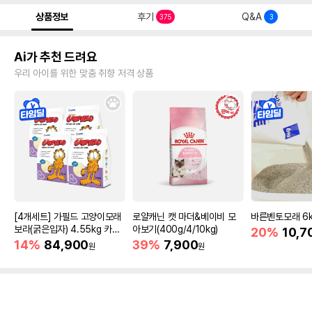
상품정보
후기
Q&A
375
3
Ai가 추천 드려요
우리 아이를 위한 맞춤 취향 저격 상품
[4개세트] 가필드 고양이모래
로얄캐닌 캣 마더&베이비 모
바른벤토모래 6
보라(굵은입자) 4.55kg 카사
아보기(400g/4/10kg)
20%
10,7
바모래
14%
84,900
39%
7,900
원
원