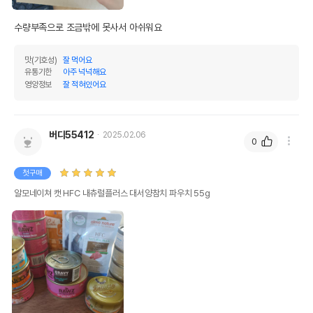
수량부족으로 조금밖에 못사서 아쉬워요
맛(기호성)
잘 먹어요
유통기한
아주 넉넉해요
영양정보
잘 적혀있어요
버디55412
2025.02.06
0
첫구매
알모네이쳐 캣 HFC 내츄럴플러스 대서양참치 파우치 55g