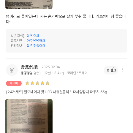
덩어리로 들어있는데 저는 숟가락으로 잘게 부숴 줍니다. 기호성이 참 좋습니
다. 
맛(기호성)
잘 먹어요
유통기한
아주 넉넉해요
영양정보
잘 적혀있어요
옹앵앙잉융
2025.02.04
0
옹앵앙잉
(암컷)
12살
3.4kg
코리안쇼트헤어
재구매
[24개세트] 알모네이쳐 캣 HFC 내츄럴플러스 대서양참치 파우치 55g