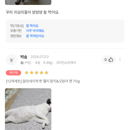
우리 귀요미들이 얌얌얌 잘 먹어요.
맛(기호성)
잘 먹어요
유통기한
아주 넉넉해요
영양정보
잘 적혀있어요
박솜
2026.07.03
0
솜
(수컷)
4살
6.8kg
코리안쇼트헤어
재구매
[12개세트] 알모네이쳐 캣 젤리 참치&오징어 캔 70g