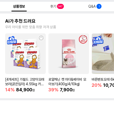
상품정보
후기
Q&A
947
1
Ai가 추천 드려요
우리 아이를 위한 맞춤 취향 저격 상품
[4개세트] 가필드 고양이모래
로얄캐닌 캣 마더&베이비 모
바른벤토모래 6
보라(굵은입자) 4.55kg 카사
아보기(400g/4/10kg)
20%
10,7
바모래
14%
84,900
39%
7,900
원
원