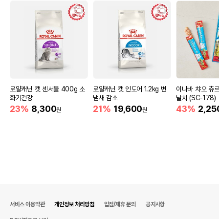
로얄캐닌 캣 센서블 400g 소
로얄캐닌 캣 인도어 1.2kg 변
이나바 챠오 츄
화기건강
냄새 감소
날치 (SC-178)
23%
8,300
21%
19,600
43%
2,25
원
원
서비스 이용약관
개인정보 처리방침
입점/제휴 문의
공지사항