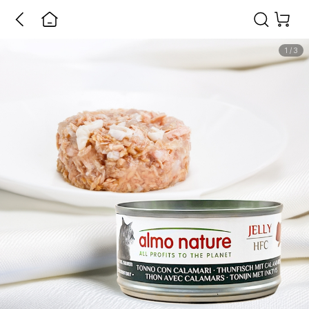
1
/
3