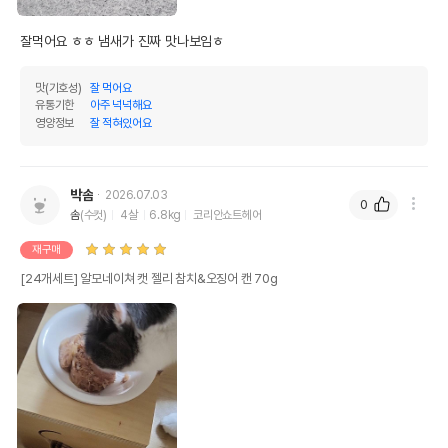
잘먹어요 ㅎㅎ 냄새가 진짜 맛나보임ㅎ
맛(기호성)
잘 먹어요
유통기한
아주 넉넉해요
영양정보
잘 적혀있어요
박솜
2026.07.03
0
솜
(수컷)
4살
6.8kg
코리안쇼트헤어
재구매
[24개세트] 알모네이쳐 캣 젤리 참치&오징어 캔 70g