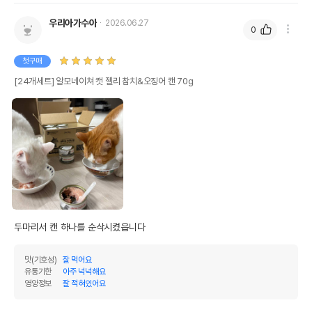
우리아가수아
2026.06.27
0
첫구매
[24개세트] 알모네이쳐 캣 젤리 참치&오징어 캔 70g
두마리서 캔 하나를 순삭시켰읍니다
맛(기호성)
잘 먹어요
유통기한
아주 넉넉해요
영양정보
잘 적혀있어요