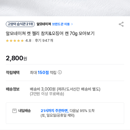
고양이 습식관 21위
알모네이쳐
브랜드관 이동
알모네이쳐 캣 젤리 참치&오징어 캔 70g 모아보기
4.8
후기 947개
2,800
원
적립혜택
최대
150점
적립
배송정보
배송비 3,000원
(제주/도서산간 배송비 별도)
(3만원 이상 무료배송)
내일배송
21시까지 주문하면,
다음날 95% 도착
(토, 일요일/공휴일 제외)