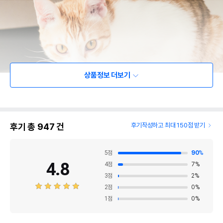
상품정보 더보기
후기 총
947
건
후기작성하고 최대 150점 받기
5
점
90
%
4.8
4
점
7
%
3
점
2
%
2
점
0
%
1
점
0
%