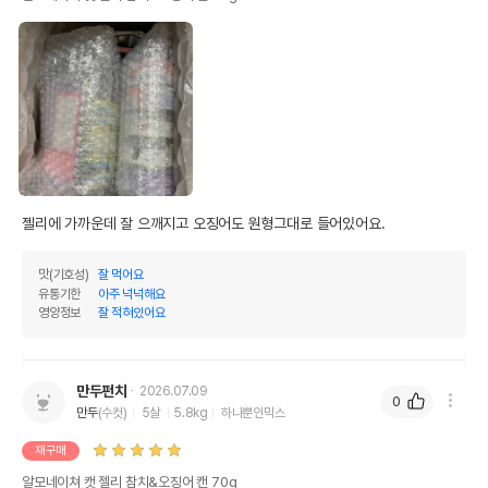
젤리에 가까운데 잘 으깨지고 오징어도 원형그대로 들어있어요.
맛(기호성)
잘 먹어요
유통기한
아주 넉넉해요
영양정보
잘 적혀있어요
만두펀치
2026.07.09
0
만두
(수컷)
5살
5.8kg
하나뿐인믹스
재구매
알모네이쳐 캣 젤리 참치&오징어 캔 70g