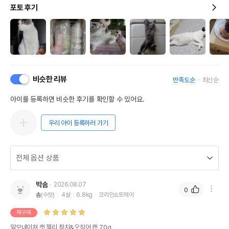
포토 후기
비슷한 리뷰
만족도순
최신순
아이를 등록하면 비슷한 후기를 확인할 수 있어요.
우리 아이 등록하러 가기
박솜
2026.08.07
0
솜
(수컷)
4살
6.8kg
코리안쇼트헤어
재구매
알모네이쳐 캣 젤리 참치&오징어 캔 70g