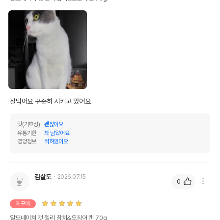
잘먹어요 꾸준히 시키고 있어요
맛(기호성)
괜찮아요
유통기한
꽤 남았어요
영양정보
적혀있어요
김살도
2026.07.15
0
재구매
알모네이쳐 캣 젤리 참치&오징어 캔 70g