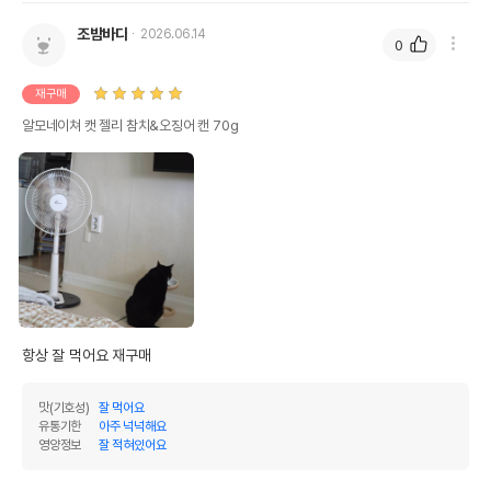
조밤바다
2026.06.14
0
재구매
알모네이쳐 캣 젤리 참치&오징어 캔 70g
항상 잘 먹어요 재구매
맛(기호성)
잘 먹어요
유통기한
아주 넉넉해요
영양정보
잘 적혀있어요