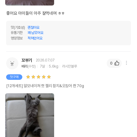
좋어요 아이들이 아주 잘먹네여 ㅎㅎ
맛(기호성)
괜찮아요
유통기한
꽤 남았어요
영양정보
적혀있어요
꼬부기
2026.07.07
0
베리
(수컷)
7살
5.6kg
러시안블루
첫구매
[12개세트] 알모네이쳐 캣 젤리 참치&오징어 캔 70g