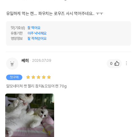
맛(기호성)
잘 먹어요
유통기한
아주 넉넉해요
영양정보
잘 적혀있어요
쎄히
2026.07.09
0
첫구매
알모네이쳐 캣 젤리 참치&오징어 캔 70g