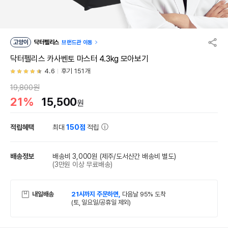
고양이
닥터펠리스
브랜드관 이동
닥터펠리스 카사벤토 마스터 4.3kg 모아보기
4.6
후기 151개
19,800원
21%
15,500
원
적립혜택
최대
150점
적립
배송정보
배송비 3,000원
(제주/도서산간 배송비 별도)
(3만원 이상 무료배송)
내일배송
21시까지 주문하면,
다음날 95% 도착
(토, 일요일/공휴일 제외)