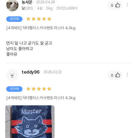
농사꾼
2026.04.29
0
달
(암컷)
4살
5kg
코리안쇼트헤어
첫구매
[4개세트] 닥터펠리스 카사벤토 마스터 4.3kg
먼지 덜 나고 굳기도 잘 굳고

냥이도 좋아하고

좋아유
teddy96
2026.02.22
0
첫구매
[4개세트] 닥터펠리스 카사벤토 마스터 4.3kg