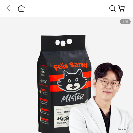
1
/
5