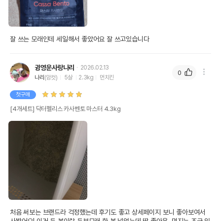
잘 쓰는 모래인데 세일해서 좋았어요 잘 쓰고있습니다
귕영운사랑나리
2026.02.13
0
나리
(암컷)
5살
2.3kg
먼치킨
첫구매
[4개세트] 닥터펠리스 카사벤토 마스터 4.3kg
처음 써보는 브랜드라 걱정했는데 후기도 좋고 상세페이지 보니 좋아보여서 