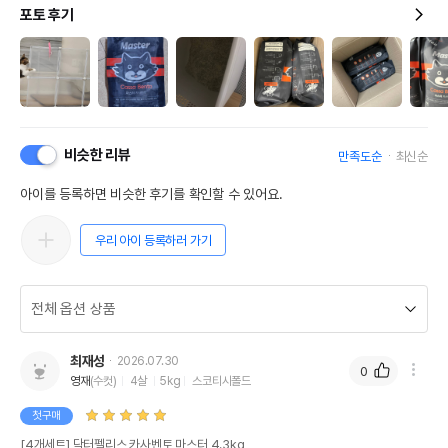
포토 후기
비슷한 리뷰
만족도순
최신순
아이를 등록하면 비슷한 후기를 확인할 수 있어요.
우리 아이 등록하러 가기
최재성
2026.07.30
0
영재
(수컷)
4살
5kg
스코티시폴드
첫구매
[4개세트] 닥터펠리스 카사벤토 마스터 4.3kg