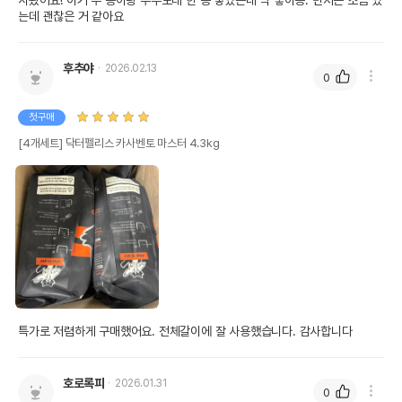
사봤어요! 이거 두 봉이랑 두부모래 한 봉 넣었는데 딱 좋아용. 먼지는 조금 있
는데 괜찮은 거 같아요
후추야
2026.02.13
0
첫구매
[4개세트] 닥터펠리스 카사벤토 마스터 4.3kg
특가로 저렴하게 구매했어요. 전체갈이에 잘 사용했습니다. 감사합니다
호로록피
2026.01.31
0