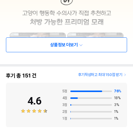
상품정보 더보기
후기 총
151
건
후기작성하고 최대 150점 받기
5
점
76
%
4.6
4
점
18
%
3
점
3
%
2
점
1
%
1
점
1
%