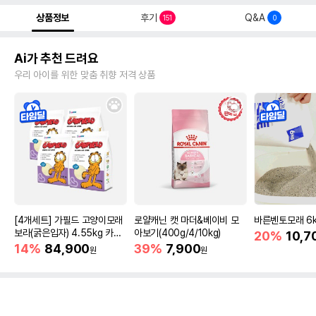
상품정보
후기
Q&A
151
0
Ai가 추천 드려요
우리 아이를 위한 맞춤 취향 저격 상품
[4개세트] 가필드 고양이모래
로얄캐닌 캣 마더&베이비 모
바른벤토모래 6
보라(굵은입자) 4.55kg 카사
아보기(400g/4/10kg)
20%
10,7
바모래
14%
84,900
39%
7,900
원
원