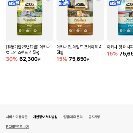
[유통기한26년12월] 아카나
아카나 캣 와일드 프레이리 4.
아카나 캣 패시피카
캣 그래스랜드 4.5kg
5kg
15%
75,6
30%
62,300
15%
75,650
원
원
서비스 이용약관
개인정보 처리방침
입점/제휴 문의
공지사항
PC버전으로 보기