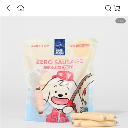
1
/
4