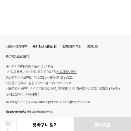
서비스 이용약관
개인정보 처리방침
입점/제휴 문의
공지사항
PC버전으로 보기
주식회사 어바웃펫
대표자명 : 나옥귀
사업자 등록번호 : 120-87-90035
사업자정보확인
통신판매업신고번호 : 제 2025-서울금천-2382호
개인정보관리자 : 김원규 hello@aboutpet.co.kr
서울특별시 금천구 가산디지털2로 144, 현대테라타워 가산DK 507호, 508호 (가산동)
구매안전(에스크로)서비스
© copyright (c) www.aboutpet.co.kr all rights reserved.
장바구니 담기
판매종료
찜