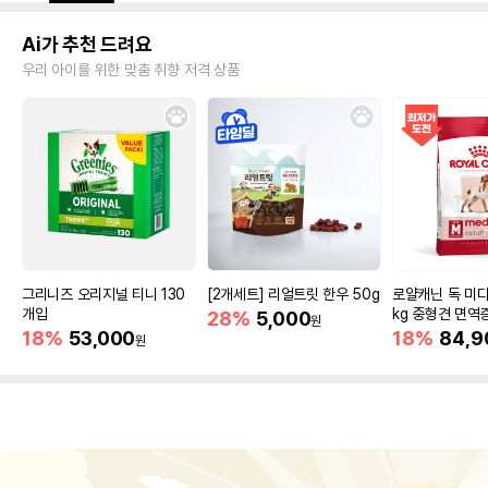
Ai가 추천 드려요
우리 아이를 위한 맞춤 취향 저격 상품
그리니즈 오리지널 티니 130
[2개세트] 리얼트릿 한우 50g
로얄캐닌 독 미디
개입
kg 중형견 면역
28%
5,000
원
18%
53,000
18%
84,9
원