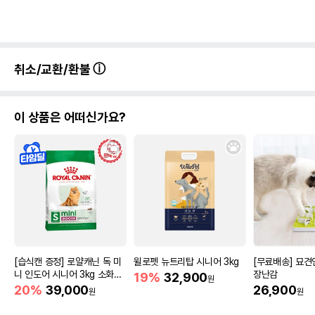
취소/교환/환불
이 상품은 어떠신가요?
[습식캔 증정] 로얄캐닌 독 미
윌로펫 뉴트리탑 시니어 3kg
[무료배송] 묘
니 인도어 시니어 3kg 소화도
장난감
19%
32,900
원
움
20%
39,000
26,900
원
원