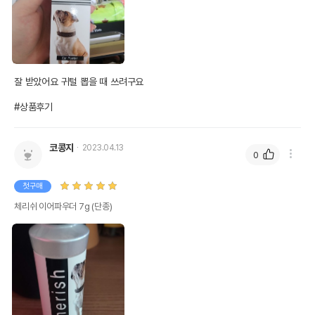
잘 받았어요 귀털 뽑을 때 쓰려구요

#상품후기
코콩지
2023.04.13
0
첫구매
체리쉬 이어파우더 7g (단종)