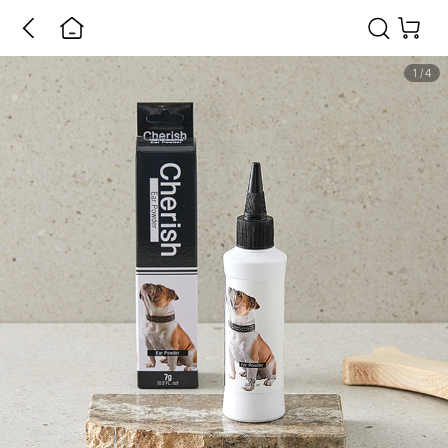
1
/
4