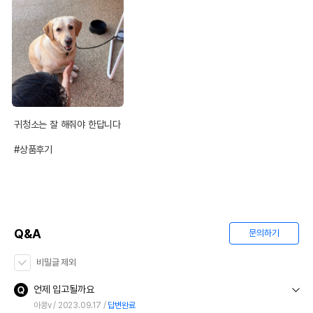
상품 필수 정보
품명 및 모델명
체리쉬 이어파우더 7g 모아보기
법에 의한 인증,허가 등을
상품상세설명 참조
받았음을 확인할수 있는
경우 그에 대한 사항
제조국 또는 원산지
대한민국
귀청소는 잘 해줘야 한답니다 

제조자,수입품의 경우
KPI
#상품후기
수입자를 함께 표기
AS책임자와 전화번호
어바웃펫 // 1644-9601
또는 소비자상담 관련
전화번호
유통기한이 최소 2026.12.04이거나 그
Q&A
문의하기
이후인 상품이 출고됩니다.
유통기한
단, 상품명에 유통기한 명시된 경우, 해당
비밀글 제외
유통기한을 따릅니다.
언제 입고될까요
아콩v
2023.09.17
답변완료