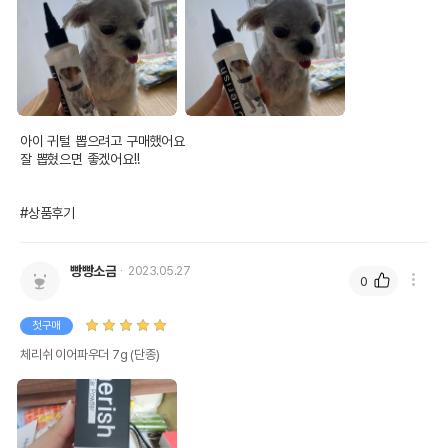
아이 귀털 뽑으려고 구매했어요

잘 뽑혔으면 좋겠어요!!

#상품후기
빵빵소금
2023.05.27
0
첫구매
체리쉬 이어파우더 7g (단종)