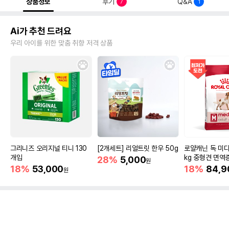
상품정보
후기
Q&A
7
1
Ai가 추천 드려요
우리 아이를 위한 맞춤 취향 저격 상품
그리니즈 오리지널 티니 130
[2개세트] 리얼트릿 한우 50g
로얄캐닌 독 미디
개입
kg 중형견 면역
28%
5,000
원
18%
53,000
18%
84,9
원