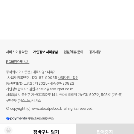
서비스 이용약관
개인정보 처리방침
입점/제휴 문의
공지사항
PC버전으로 보기
주식회사 어바웃펫
대표자명 : 나옥귀
사업자 등록번호 : 120-87-90035
사업자정보확인
통신판매업신고번호 : 제 2025-서울금천-2382호
개인정보관리자 : 김원규 hello@aboutpet.co.kr
서울특별시 금천구 가산디지털2로 144, 현대테라타워 가산DK 507호, 508호 (가산동)
구매안전(에스크로)서비스
© copyright (c) www.aboutpet.co.kr all rights reserved.
장바구니 담기
판매중지