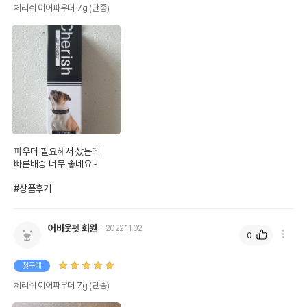
체리쉬 이어파우더 7g (단종)
파우더 필요해서 샀는데

빠른배송 너무 좋네요~

#상품후기
어바웃펫 회원
2022.11.02
0
첫구매
체리쉬 이어파우더 7g (단종)