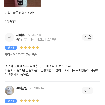
가격ㆍ빠른배송ᆢ조아요

#상품후기
까미츄
2023.02.15
0
웅이
(수컷)
3살
4.2kg
토이푸들
첫구매
체리쉬 이어파우더 7g (단종)
댕댕이 귓털에 톡톡 뿌린후  몇초 비벼주고  뽑으면 끝

기존에 사용하던 같은제품이 유통기한이 넘어버려서 새로구매했는데 사용하
기 간단해서 좋아요
루이맘림
2023.02.14
0
첫구매