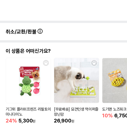
취소/교환/환불
이 상품은 어떠신가요?
기그위 플러쉬프렌즈 리필토이
[무료배송] 묘견인생 먹이퍼즐
도기맨 노즈워크 
미니다이노
장난감
10%
6,75
24%
5,300
26,900
원
원