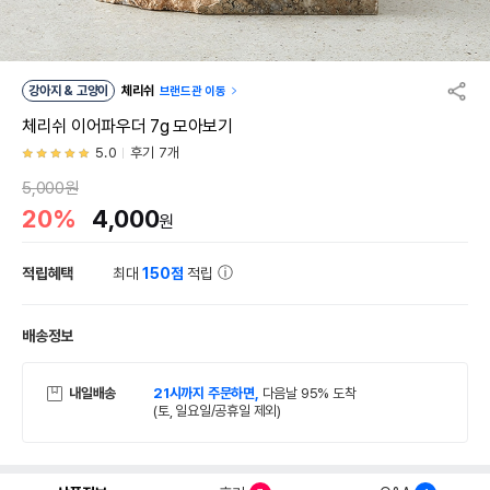
강아지 & 고양이
체리쉬
브랜드관 이동
체리쉬 이어파우더 7g 모아보기
5.0
후기 7개
5,000원
20%
4,000
원
적립혜택
최대
150점
적립
배송정보
내일배송
21시까지 주문하면,
다음날 95% 도착
(토, 일요일/공휴일 제외)