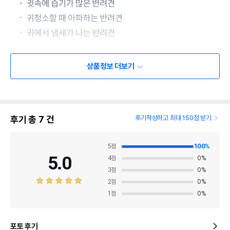
상품정보 더보기
후기 총
7
건
후기작성하고 최대 150점 받기
5
점
100
%
5.0
4
점
0
%
3
점
0
%
2
점
0
%
1
점
0
%
포토 후기