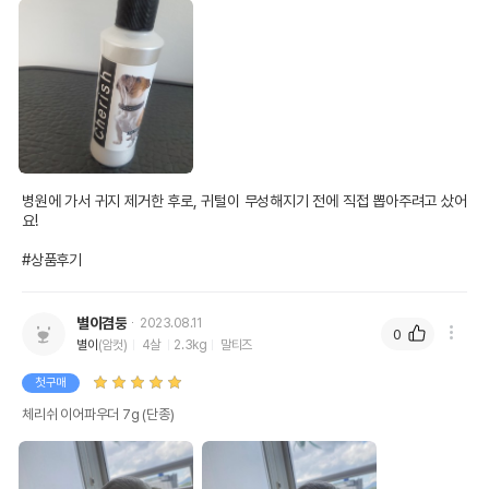
병원에 가서 귀지 제거한 후로, 귀털이 무성해지기 전에 직접 뽑아주려고 샀어
요!

#상품후기
별이겸둥
2023.08.11
0
별이
(암컷)
4살
2.3kg
말티즈
첫구매
체리쉬 이어파우더 7g (단종)