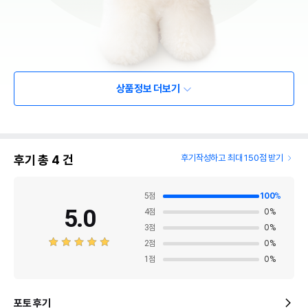
상품정보 더보기
후기 총
4
건
후기작성하고 최대 150점 받기
5
점
100
%
5.0
4
점
0
%
3
점
0
%
2
점
0
%
1
점
0
%
포토 후기