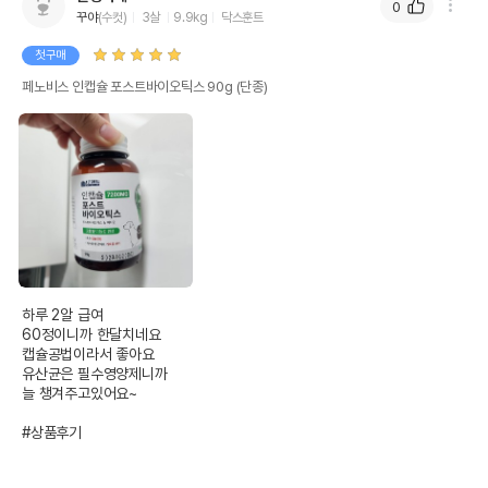
0
꾸야
(수컷)
3살
9.9kg
닥스훈트
첫구매
페노비스 인캡슐 포스트바이오틱스 90g (단종)
하루 2알 급여

60정이니까 한달치네요

캡슐공법이라서 좋아요

유산균은 필수영양제니까

늘 챙겨주고있어요~

#상품후기