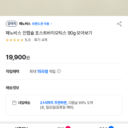
강아지
페노비스
브랜드관 이동
페노비스 인캡슐 포스트바이오틱스 90g 모아보기
5.0
후기 4개
19,900
원
적립혜택
최대
150점
적립
배송정보
내일배송
21시까지 주문하면,
다음날 95% 도착
(토, 일요일/공휴일 제외)