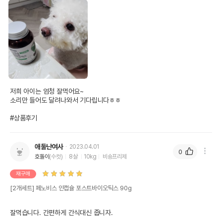
저희 아이는 엄청 잘먹어요~

소리만 들어도 달려나와서 기다립니다ㅎㅎ

#상품후기
애둘난여사
2023.04.01
0
호돌이
(수컷)
8살
10kg
비숑프리제
재구매
[2개세트] 페노비스 인캡슐 포스트바이오틱스 90g
잘먹습니다. 간편하게 간식대신 줍니자.