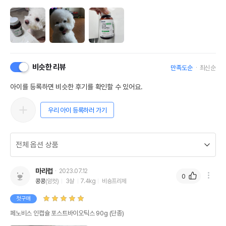
비슷한 리뷰
만족도순
최신순
아이를 등록하면 비슷한 후기를 확인할 수 있어요.
우리 아이 등록하러 가기
마리럽
2023.07.12
0
콩콩
(암컷)
3살
7.4kg
비숑프리제
첫구매
페노비스 인캡슐 포스트바이오틱스 90g (단종)