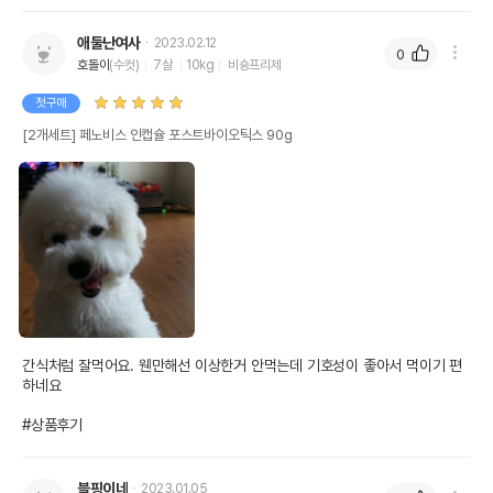
애둘난여사
2023.02.12
0
호돌이
(수컷)
7살
10kg
비숑프리제
첫구매
[2개세트] 페노비스 인캡슐 포스트바이오틱스 90g
간식처럼 잘먹어요. 웬만해선 이상한거 안먹는데 기호성이 좋아서 먹이기 편
하네요

#상품후기
블핑이네
2023.01.05