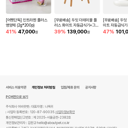
[어펫단독] 인트라젠 플러스
[무료배송] 두잇 더테이블 플
[무료배송] 두잇
영양제 (2g*200p)
러스 화이트 자동급식기+그릇
이트 자동급식기+
S/M
41%
47,000
39%
139,000
47%
101,
원
원
서비스 이용약관
개인정보 처리방침
입점/제휴 문의
공지사항
PC버전으로 보기
주식회사 어바웃펫
대표자명 : 나옥귀
사업자 등록번호 : 120-87-90035
사업자정보확인
통신판매업신고번호 : 제 2025-서울금천-2382호
개인정보관리자 : 김원규 hello@aboutpet.co.kr