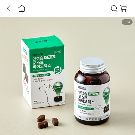
1
/
4