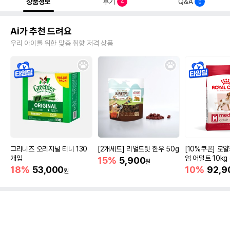
상품정보
후기
Q&A
4
0
Ai가 추천 드려요
우리 아이를 위한 맞춤 취향 저격 상품
그리니즈 오리지널 티니 130
[2개세트] 리얼트릿 한우 50g
[10%쿠폰] 로
개입
엄 어덜트 10kg
15%
5,900
원
증진
18%
53,000
10%
92,9
원