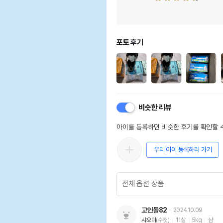
포토 후기
비슷한 리뷰
아이를 등록하면 비슷한 후기를 확인할 수
우리 아이 등록하러 가기
고인돌82
2024.10.09
샤오미
(수컷)
11살
5kg
샴