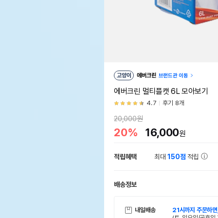
고양이
에버크린
브랜드관 이동
에버크린 멀티플캣 6L 모아보기
4.7
후기 8개
20,000원
20%
16,000
원
적립혜택
최대
150점
적립
배송정보
내일배송
21시까지 주문하면
(토, 일요일/공휴일 