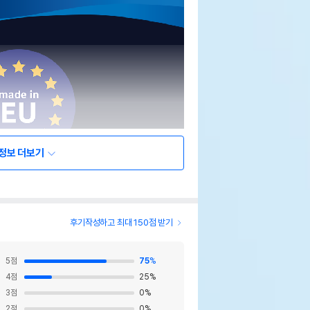
정보 더보기
후기작성하고 최대 150점 받기
5
점
75
%
4
점
25
%
3
점
0
%
2
점
0
%