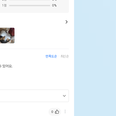
1
점
0
%
만족도순
최신순
 있어요.
0