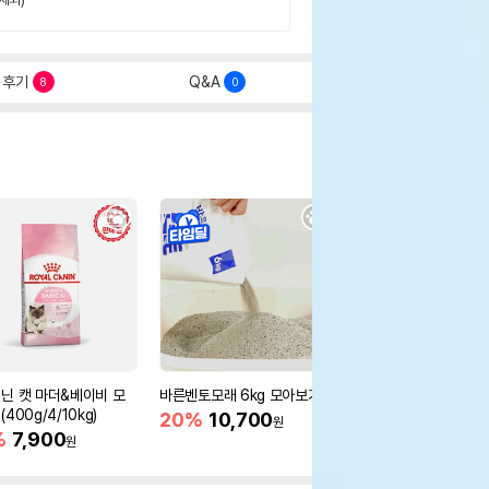
후기
Q&A
8
0
닌 캣 마더&베이비 모
바른벤토모래 6kg 모아보기
로얄캐닌 캣 인도어 4k
400g/4/10kg)
새 감소
20%
10,700
원
%
7,900
16%
55,000
원
원