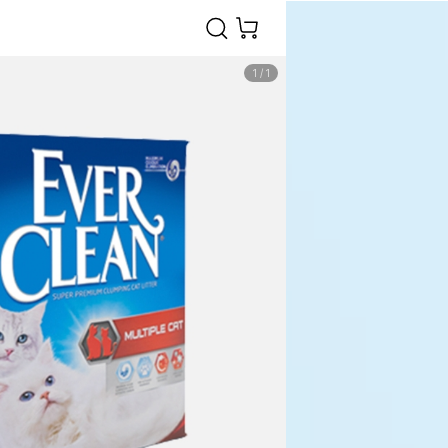
1
/
1