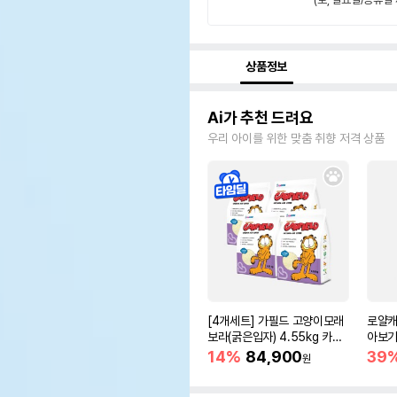
상품정보
Ai가 추천 드려요
우리 아이를 위한 맞춤 취향 저격 상품
[4개세트] 가필드 고양이모래
로얄캐
보라(굵은입자) 4.55kg 카사
아보기(
바모래
14%
84,900
39
원