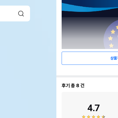
상품
후기 총
8
건
4.7