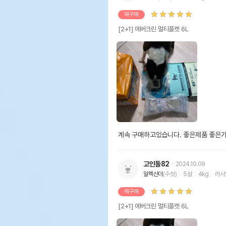
재구매
[2+1] 에버크린 멀티플캣 6L
계속 구매하고있습니다. 좋은제품 좋은
고인돌82
2024.10.09
알렉산더
(수컷)
5살
4kg
러시
재구매
[2+1] 에버크린 멀티플캣 6L