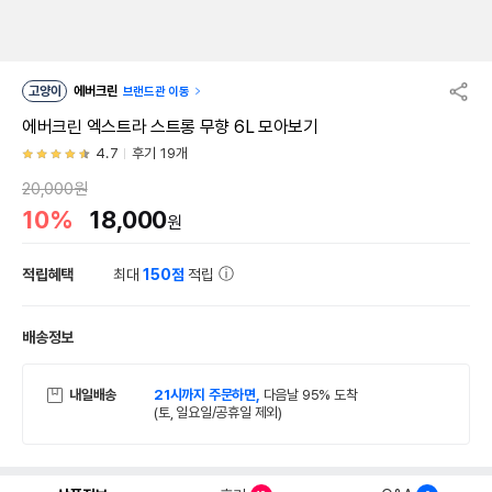
고양이
에버크린
브랜드관 이동
에버크린 엑스트라 스트롱 무향 6L 모아보기
4.7
후기 19개
20,000원
10%
18,000
원
적립혜택
최대
150점
적립
배송정보
내일배송
21시까지 주문하면,
다음날 95% 도착
(토, 일요일/공휴일 제외)