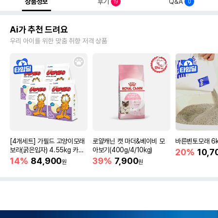
상품정보
후기
Q&A
19
0
Ai가 추천 드려요
우리 아이를 위한 맞춤 취향 저격 상품
[4개세트] 가필드 고양이모래
로얄캐닌 캣 마더&베이비 모
바른벤토모래 6
보라(굵은입자) 4.55kg 카사
아보기(400g/4/10kg)
20%
10,7
바모래
14%
84,900
39%
7,900
원
원