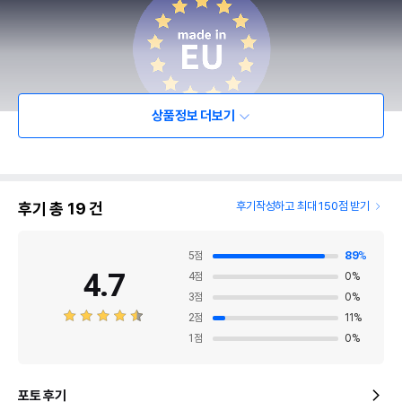
상품정보 더보기
후기 총
19
건
후기작성하고 최대 150점 받기
5
점
89
%
4.7
4
점
0
%
3
점
0
%
2
점
11
%
1
점
0
%
포토 후기