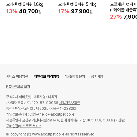
오리젠 캣 6피쉬 1.8kg
오리젠 캣 6피쉬 5.4kg
로얄캐닌 캣 헤어
g 헤어볼 배출촉
13%
48,700
17%
97,900
원
원
27%
7,90
서비스 이용약관
개인정보 처리방침
입점/제휴 문의
공지사항
PC버전으로 보기
주식회사 어바웃펫
대표자명 : 나옥귀
사업자 등록번호 : 120-87-90035
사업자정보확인
통신판매업신고번호 : 제 2025-서울금천-2382호
개인정보관리자 : 김원규 hello@aboutpet.co.kr
서울특별시 금천구 가산디지털2로 144, 현대테라타워 가산DK 507호, 508호 (가산동)
구매안전(에스크로)서비스
© copyright (c) www.aboutpet.co.kr all rights reserved.