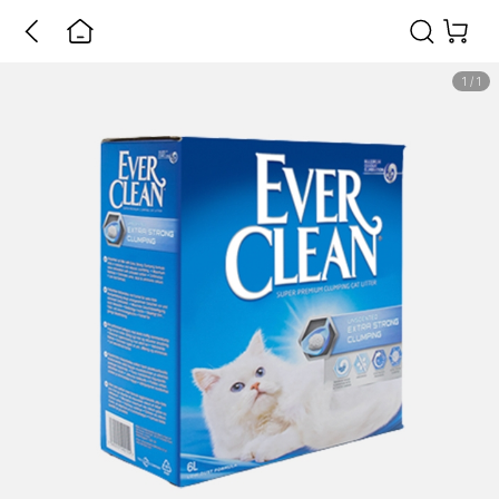
1
/
1