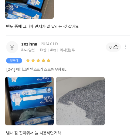
벤토 중에 그나마 먼지가 덜 날리는 것 같아요
zozinna
2024.01.19
0
라니
(암컷)
10살
4kg
러시안블루
첫구매
[2+1] 에버크린 엑스트라 스트롱 무향 6L
냄새 잘 잡아줘서 늘 사용하던거라
