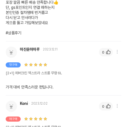
포장 깔끔 빠른 배송 만족합니다👍

단, gs포인트인지 연결 왜하는지

본인인증 절차땜에 번거롭고

다시 닫고 안사려다가

게으름 뚫고 가입해보았네요

#상품후기
하진윤하하루
2023.12.11
0
첫구매
[2+1] 에버크린 엑스트라 스트롱 무향 6L
가격 대비 만족스러운 편입니다.
Koni
2023.12.02
0
재구매