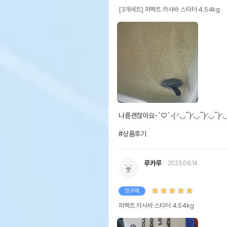
[3개세트] 퍼펙트 카사바 스타터 4.54kg
나름괜찮아요-`♡´-( ◜◡‾)◜◡‾)◜◡‾)◜◡‾)◜◡
#상품후기
루카루
2023.09.14
첫구매
퍼펙트 카사바 스타터 4.54kg