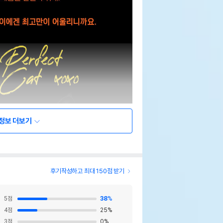
정보 더보기
후기작성하고 최대 150점 받기
5
점
38
%
4
점
25
%
3
점
0
%