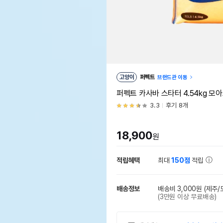
고양이
퍼펙트
브랜드관 이동
퍼펙트 카사바 스타터 4.54kg 모
3.3
후기 8개
18,900
원
적립혜택
최대
150점
적립
배송정보
배송비 3,000원
(제주/
(3만원 이상 무료배송)