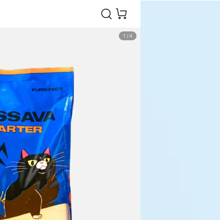
1
/
4