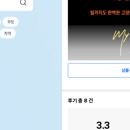
두잇
치약
상품
후기 총
8
건
3.3