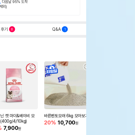
,
다음날 95% 도착
제외)
후기
Q&A
8
1
닌 캣 마더&베이비 모
바른벤토모래 6kg 모아보기
로얄캐닌 캣 인도어 4k
400g/4/10kg)
새 감소
20%
10,700
원
%
7,900
16%
55,000
원
원