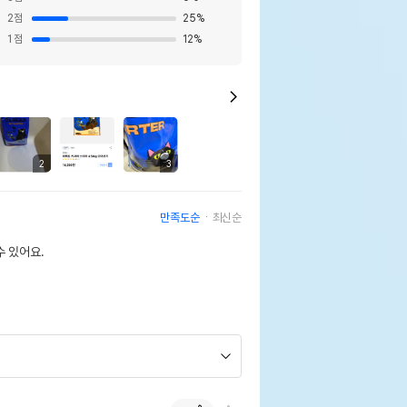
2
점
25
%
1
점
12
%
2
3
만족도순
최신순
 있어요.