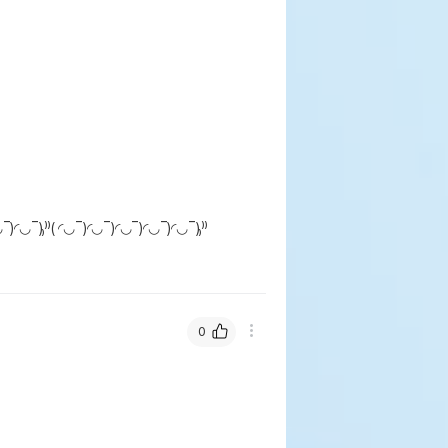
‾)₎⁾⁾( ◜◡‾)◜◡‾)◜◡‾)◜◡‾)◜◡‾)₎⁾⁾

0