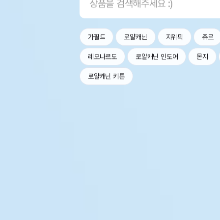
가필드
로얄캐닌
지위픽
츄르
레오나르도
로얄캐닌 인도어
몬지
로얄캐닌 키튼