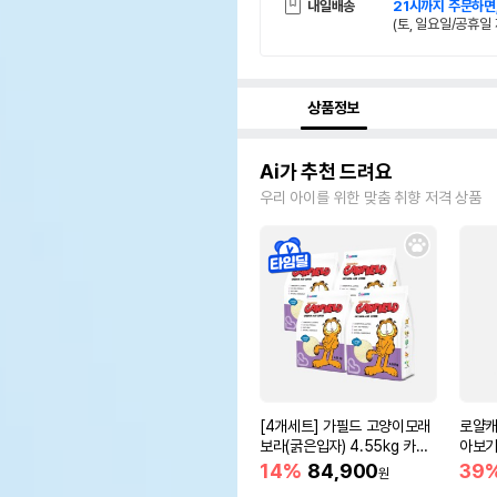
내일배송
21시까지 주문하면
(토, 일요일/공휴일 
상품정보
Ai가 추천 드려요
우리 아이를 위한 맞춤 취향 저격 상품
[4개세트] 가필드 고양이모래
로얄캐
보라(굵은입자) 4.55kg 카사
아보기(
바모래
14%
84,900
39
원