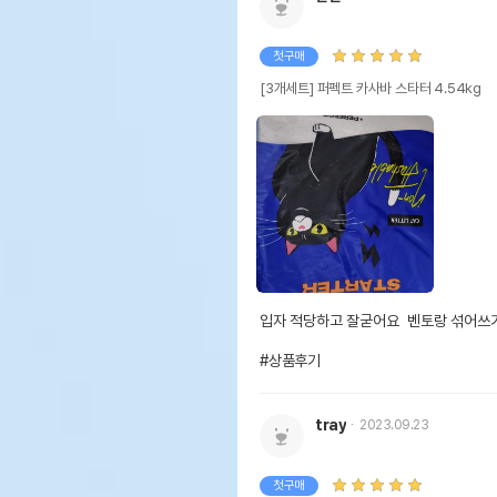
첫구매
[3개세트] 퍼펙트 카사바 스타터 4.54kg
입자 적당하고 잘굳어요  벤토랑 섞어쓰기
#상품후기
tray
2023.09.23
첫구매