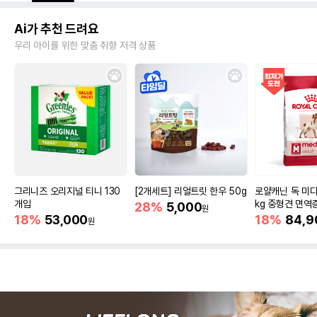
Ai가 추천 드려요
우리 아이를 위한 맞춤 취향 저격 상품
그리니즈 오리지널 티니 130
[2개세트] 리얼트릿 한우 50g
로얄캐닌 독 미디
개입
kg 중형견 면역
28%
5,000
원
18%
53,000
18%
84,9
원