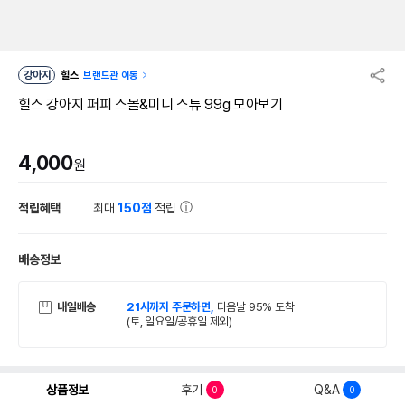
강아지
힐스
브랜드관 이동
힐스 강아지 퍼피 스몰&미니 스튜 99g 모아보기
4,000
원
적립혜택
최대
150점
적립
배송정보
내일배송
21시까지 주문하면,
다음날 95% 도착
(토, 일요일/공휴일 제외)
상품정보
후기
Q&A
0
0