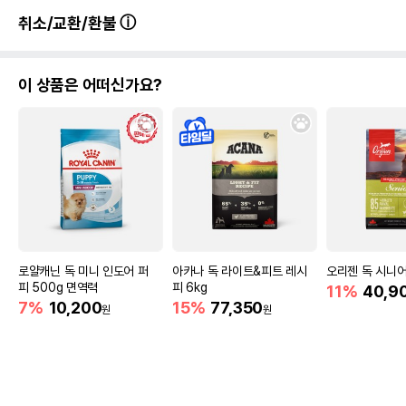
취소/교환/환불
이 상품은 어떠신가요?
로얄캐닌 독 미니 인도어 퍼
아카나 독 라이트&피트 레시
오리젠 독 시니어
피 500g 면역력
피 6kg
11%
40,9
7%
10,200
15%
77,350
원
원