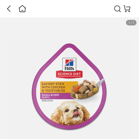
1
/
1