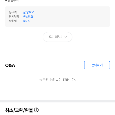
#상품후기
응고력
잘 뭉쳐요
먼지날림
안날려요
탈취력
좋아요
후기 더보기
Q&A
문의하기
등록된 문의글이 없습니다.
취소/교환/환불