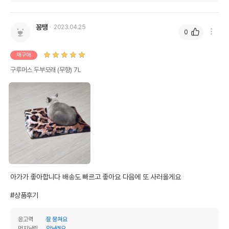
꽁땡
2023.04.25
0
재구매
구루머스 두부모래 (무향) 7L
아가가 좋아합니다 배송도 빠르고 좋아요 다음에 또 사러올게요

#상품후기
응고력
잘 뭉쳐요
먼지날림
안날려요