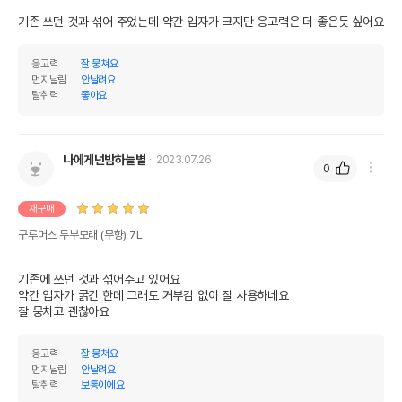
기존 쓰던 것과 섞어 주었는데 약간 입자가 크지만 응고력은 더 좋은듯 싶어요
응고력
잘 뭉쳐요
먼지날림
안날려요
탈취력
좋아요
나에게넌밤하늘별
2023.07.26
0
재구매
구루머스 두부모래 (무향) 7L
기존에 쓰던 것과 섞어주고 있어요

약간 입자가 굵긴 한데 그래도 거부감 없이 잘 사용하네요

잘 뭉치고 괜찮아요
응고력
잘 뭉쳐요
먼지날림
안날려요
탈취력
보통이에요