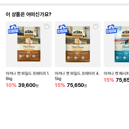
이 상품은 어떠신가요?
아카나 캣 와일드 프레이리 1.
아카나 캣 와일드 프레이리 4.
아카나 캣 패시피카
8kg
5kg
15%
75,6
10%
39,600
15%
75,650
원
원