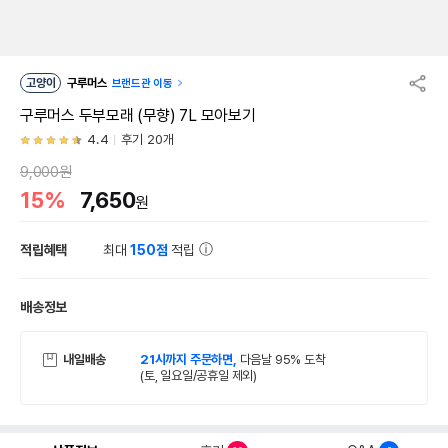
고양이
구루머스
브랜드관 이동
구루머스 두부모래 (무향) 7L 모아보기
4.4
후기 20개
9,000원
15%
7,650
원
적립혜택
최대
150점
적립
배송정보
내일배송
21시까지 주문하면,
다음날 95% 도착
(토, 일요일/공휴일 제외)