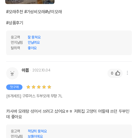
#모래추천 #가성비모래#냥이모래

#상품후기
응고력
잘 뭉쳐요
먼지날림
안날려요
탈취력
좋아요
이쯥
2022.10.04
0
첫구매
[6개세트] 구루머스 두부모래 무향 7L
카사바 모래랑 섞어서 쓰려고 샀어요ㅎㅎ 저희집 고양이 어릴때 쓰던 두부인
데 좋아요
응고력
적당히 뭉쳐요
먼지날림
보통이에요