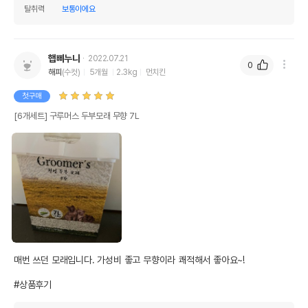
탈취력
보통이에요
햅삐누나
2022.07.21
0
해피
(수컷)
5개월
2.3kg
먼치킨
첫구매
[6개세트] 구루머스 두부모래 무향 7L
매번 쓰던 모래입니다. 가성비 좋고 무향이라 쾌적해서 좋아요~!

#상품후기