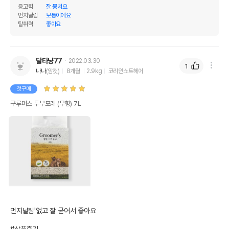
응고력
잘 뭉쳐요
먼지날림
보통이에요
탈취력
좋아요
달타냥77
2022.03.30
1
나나
(암컷)
8개월
2.9kg
코리안쇼트헤어
첫구매
구루머스 두부모래 (무향) 7L
먼지날림'없고 잘 굳어서 좋아요
