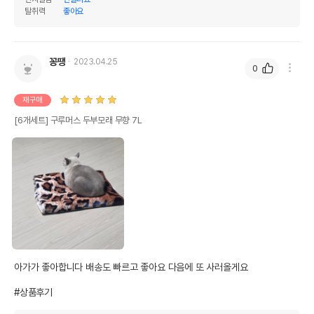
탈취력
좋아요
꽁땡
2023.04.25
0
재구매
[6개세트] 구루머스 두부모래 무향 7L
아가가 좋아합니다 배송도 빠르고 좋아요 다음에 또 사러올게요

#상품후기