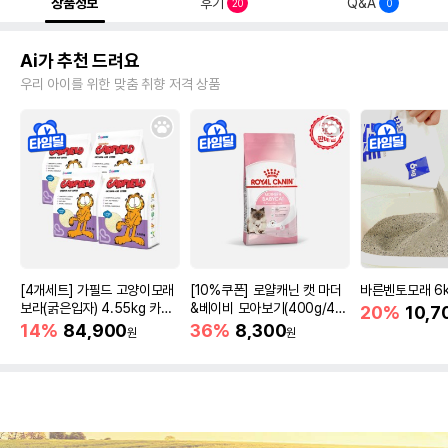
상품정보
후기
Q&A
20
0
Ai가 추천 드려요
우리 아이를 위한 맞춤 취향 저격 상품
[4개세트] 가필드 고양이모래
[10%쿠폰] 로얄캐닌 캣 마더
바른벤토모래 6
보라(굵은입자) 4.55kg 카사
&베이비 모아보기(400g/4/1
20%
10,7
바모래
0kg)
14%
84,900
36%
8,300
원
원