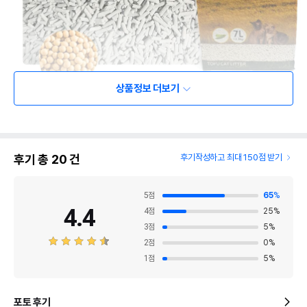
상품정보 더보기
후기 총
20
건
후기작성하고 최대 150점 받기
5
점
65
%
4.4
4
점
25
%
3
점
5
%
2
점
0
%
1
점
5
%
포토 후기