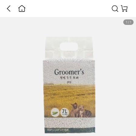
1
/
1