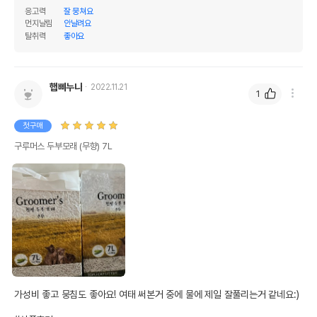
응고력
잘 뭉쳐요
먼지날림
안날려요
탈취력
좋아요
햅삐누나
2022.11.21
1
첫구매
구루머스 두부모래 (무향) 7L
가성비 좋고 뭉침도 좋아요! 여태 써본거 중에 물에 제일 잘풀리는거 같네요:)
