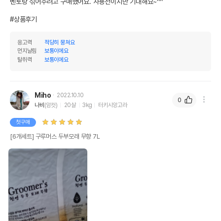
벤토랑 섞어주려고 구매했어요. 사용전이지만 기대해요~^^

제조국 또는 원산지
중국
#상품후기
제조자,수입품의 경우
㈜케미텍코리아
수입자를 함께 표기
응고력
적당히 뭉쳐요
먼지날림
보통이에요
AS책임자와 전화번호
탈취력
보통이에요
어바웃펫//1644-9601
또는 소비자상담 관련
전화번호
유통기한이 최소 2026.12.08이거나 그
Miho
2022.10.10
0
이후인 상품이 출고됩니다.
나비
(암컷)
20살
3kg
터키시앙고라
유통기한
단, 상품명에 유통기한 명시된 경우, 해당
유통기한을 따릅니다.
첫구매
[6개세트] 구루머스 두부모래 무향 7L