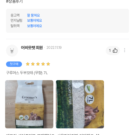
#상품후기
응고력
잘 뭉쳐요
먼지날림
보통이에요
탈취력
보통이에요
어바웃펫 회원
2022.11.19
1
첫구매
구루머스 두부모래 (무향) 7L
상품 필수 정보
품명 및 모델명
구루머스 두부모래 (무향) 7L 모아보기
법에 의한 인증,허가 등을
상세페이지 참조
받았음을 확인할수 있는
경우 그에 대한 사항