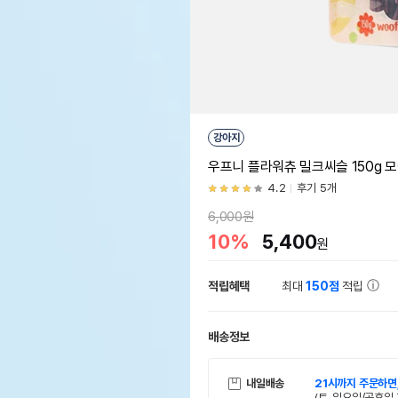
강아지
우프니 플라워츄 밀크씨슬 150g 
4.2
후기 5개
6,000원
10%
5,400
원
적립혜택
최대
150점
적립
배송정보
내일배송
21시까지 주문하면
(토, 일요일/공휴일 