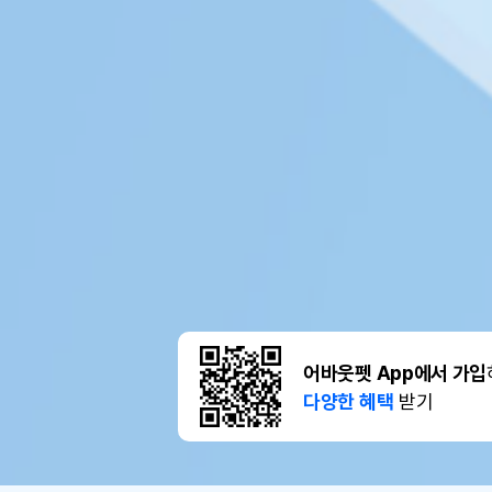
어바웃펫 App에서 가입
다양한 혜택
받기