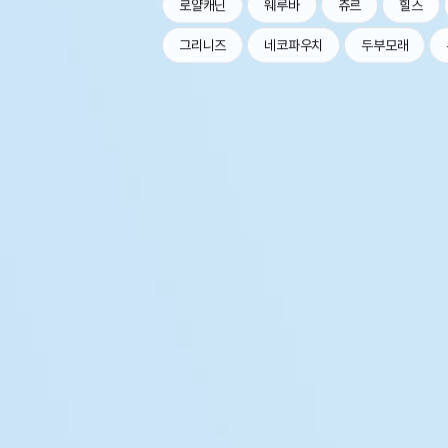
로얄캐닌
웨루바
츄르
힐스
그리니즈
네코파우치
두부모래