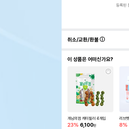
등록된 
취소/교환/환불
이 상품은 어떠신가요?
개님의껌 캐터필러 4개입
리브펫
23%
6,100
8%
원