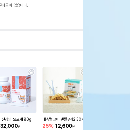
문의글이 없습니다.
 신장과 요로계 80g
네츄럴코어 덴탈츄42 30개입
네츄럴코어 라브레 유산
기 70g
32,000
25%
12,600
원
원