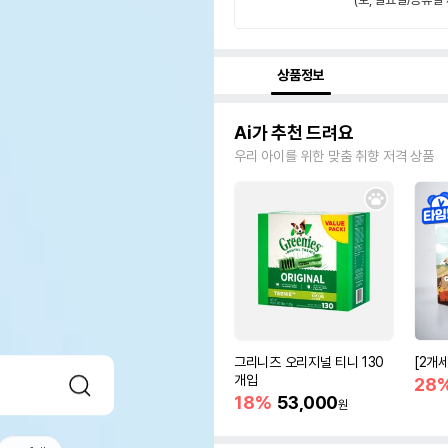
상품정보
Ai가 추천 드려요
우리 아이를 위한 맞춤 취향 저격 상품
그리니즈 오리지널 티니 130
[2개
개입
28
18%
53,000
원