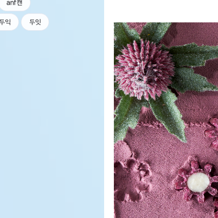
anf캔
두익
두잇