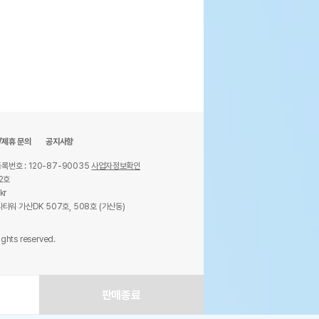
30%
2,800
원
/제휴 문의
공지사항
록번호 : 120-87-90035
사업자정보확인
2호
kr
타워 가산DK 507호, 508호 (가산동)
ights reserved.
판매종료