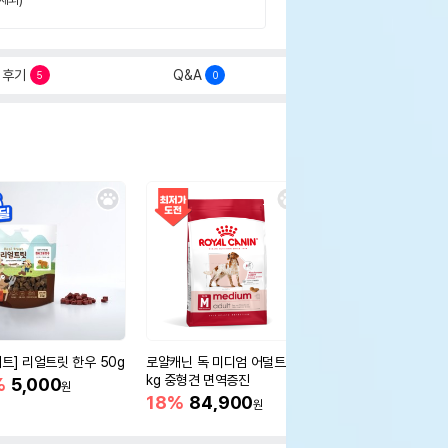
후기
Q&A
5
0
세트] 리얼트릿 한우 50g
로얄캐닌 독 미디엄 어덜트 10
오리젠 독 스몰브리드 4
kg 중형견 면역증진
%
5,000
15%
75,400
원
원
18%
84,900
원