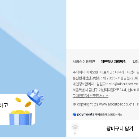
서비스 이용약관
개인정보 처리방침
입점
주식회사 어바웃펫
대표자명 : 나옥귀
사업자 등
통신판매업신고번호 : 제 2025-서울금천-238
개인정보관리자 : 김원규 hello@aboutpet.co.
서울특별시 금천구 가산디지털2로 144, 현대테라
구매안전(에스크로)서비스
© copyright (c) www.aboutpet.co.kr all r
하고
장바구니 담기
찜