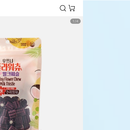
1
/
4