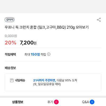
강아지
우프니 독 크런치 혼합 (밀크,고구마,BBQ) 210g 모아보기
9,000원
20%
7,200
원
적립혜택
최대
150점
적립
배송정보
내일배송
21시까지 주문하면,
다음날 95% 도착
(토, 일요일/공휴일 제외)
상품정보
후기
Q&A
0
0