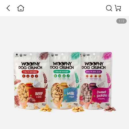
1
/
2