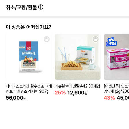
취소/교환/환불
이 상품은 어떠신가요?
디어니스트키친 탈수건조 그레
네츄럴코어 덴탈츄42 30개입
[어펫단독] 인트
인프리 칠면조 레시피 907g
영양제 (2g*200
25%
12,600
원
56,000
43%
45,0
원