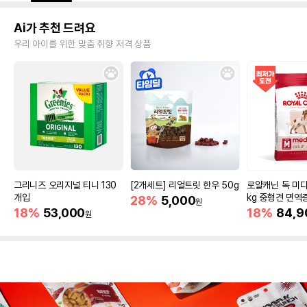
Ai가 추천 드려요
우리 아이를 위한 맞춤 취향 저격 상품
그리니즈 오리지널 티니 130
[2개세트] 리얼트릿 한우 50g
로얄캐닌 독 미디
개입
kg 중형견 면역
28%
5,000
원
18%
53,000
18%
84,9
원