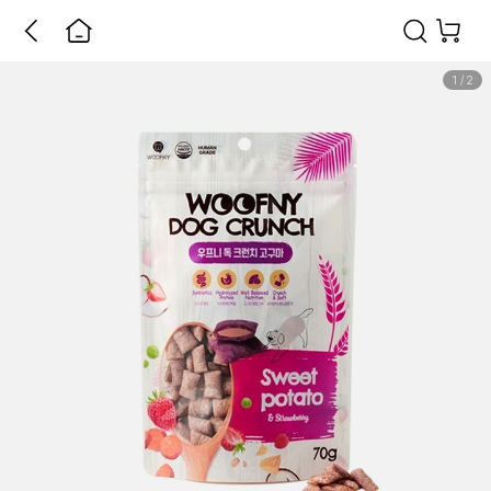
1
/
2