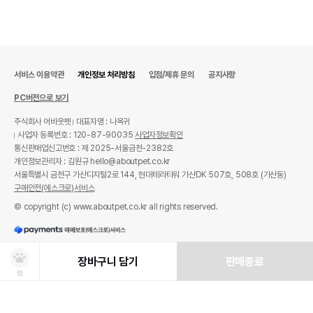
서비스 이용약관
개인정보 처리방침
입점/제휴 문의
공지사항
PC버전으로 보기
주식회사 어바웃펫
대표자명 : 나옥귀
사업자 등록번호 : 120-87-90035
사업자정보확인
통신판매업신고번호 : 제 2025-서울금천-2382호
개인정보관리자 : 김원규 hello@aboutpet.co.kr
서울특별시 금천구 가산디지털2로 144, 현대테라타워 가산DK 507호, 508호 (가산동)
구매안전(에스크로)서비스
© copyright (c) www.aboutpet.co.kr all rights reserved.
장바구니 담기
판매종료
찜
상품선택
처방사료 주문 시 확인해주세요!
쿠폰보기
적립혜택
취소/ 교환/ 환불
유통기한 임박 상품
최저가 도전 상품
AI검색
AI검색