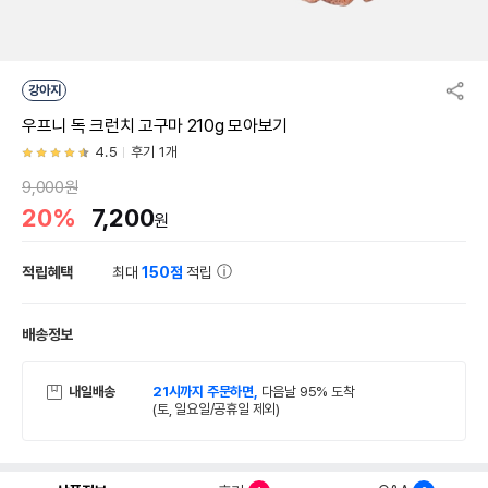
강아지
우프니 독 크런치 고구마 210g 모아보기
4.5
후기 1개
9,000원
20%
7,200
원
적립혜택
최대
150점
적립
배송정보
내일배송
21시까지 주문하면,
다음날 95% 도착
(토, 일요일/공휴일 제외)