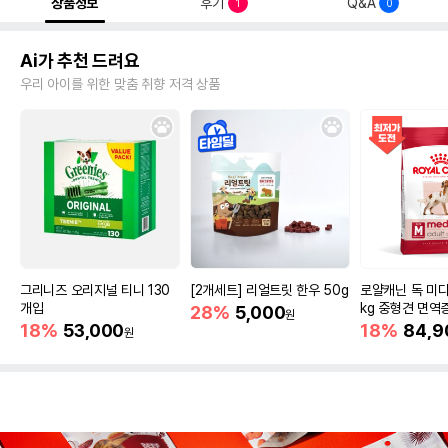
상품정보
후기
Q&A
1
0
Ai가 추천 드려요
우리 아이를 위한 맞춤 취향 저격 상품
그리니즈 오리지널 티니 130
[2개세트] 리얼트릿 한우 50g
로얄캐닌 독 미디
개입
kg 중형견 면역
28%
5,000
원
18%
53,000
18%
84,9
원