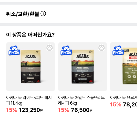
취소/교환/환불
이 상품은 어떠신가요?
아카나 독 라이트&피트 레시
아카나 독 어덜트 스몰브리드
아카나 독 요크셔
피 11.4kg
레시피 6kg
15%
78,2
15%
123,250
15%
76,500
원
원