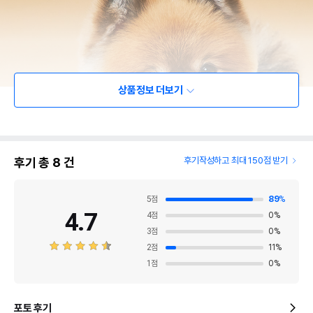
상품정보 더보기
후기 총
8
건
후기작성하고 최대 150점 받기
5
점
89
%
4.7
4
점
0
%
3
점
0
%
2
점
11
%
1
점
0
%
포토 후기