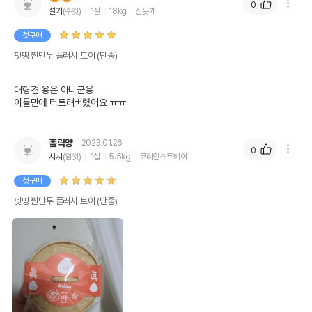
0
설기
(수컷)
1살
18kg
진돗개
첫구매
펫띵 찐만두 플러시 토이 (단종)
대형견 용은 아니군용

이틀만에 터트려버렸어요 ㅠㅠ
홀릭양
2023.01.26
0
샤샤
(암컷)
1살
5.5kg
코리안쇼트헤어
첫구매
펫띵 찐만두 플러시 토이 (단종)