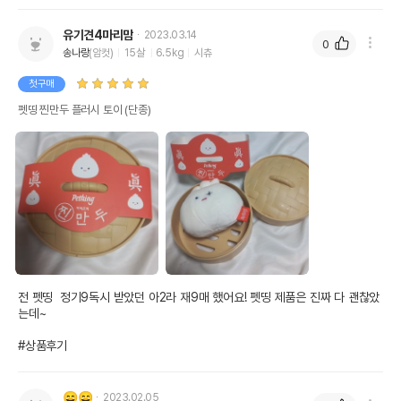
유기견4마리맘
2023.03.14
0
송나랑
(암컷)
15살
6.5kg
시츄
첫구매
펫띵 찐만두 플러시 토이 (단종)
전 펫띵  정기9독시 받았던 아2라 재9매 했어요! 펫띵 제품은 진짜 다 괜찮았
는데~

#상품후기
😄😄
2023.02.05