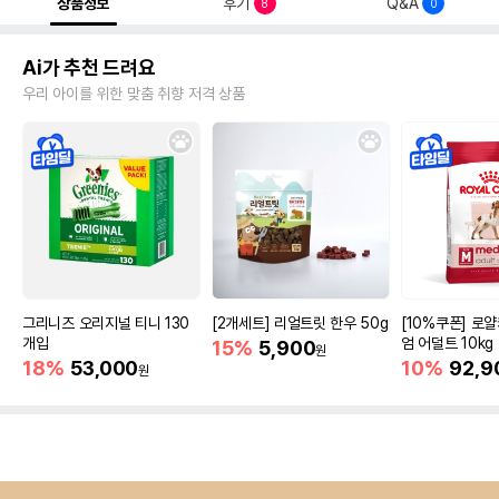
상품정보
후기
Q&A
8
0
Ai가 추천 드려요
우리 아이를 위한 맞춤 취향 저격 상품
그리니즈 오리지널 티니 130
[2개세트] 리얼트릿 한우 50g
[10%쿠폰] 로
개입
엄 어덜트 10kg
15%
5,900
원
증진
18%
53,000
10%
92,9
원