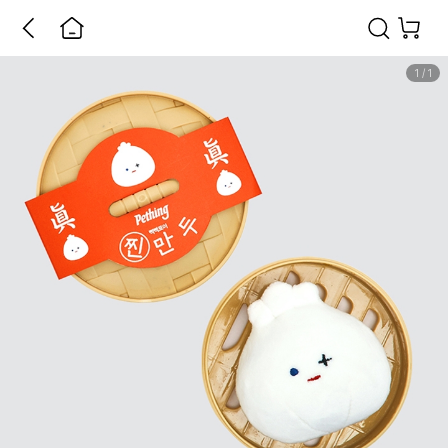
1
/
1