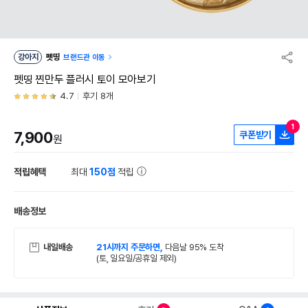
강아지
펫띵
브랜드관 이동
펫띵 찐만두 플러시 토이 모아보기
4.7
후기 8개
1
7,900
쿠폰받기
원
적립혜택
최대
150점
적립
배송정보
내일배송
21시까지 주문하면,
다음날 95% 도착
(토, 일요일/공휴일 제외)