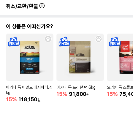
취소/교환/환불
이 상품은 어떠신가요?
아카나 독 어덜트 레시피 11.4
아카나 독 프리런 덕 6kg
오리젠 독 스몰브
kg
15%
91,800
15%
75,4
원
15%
118,150
원