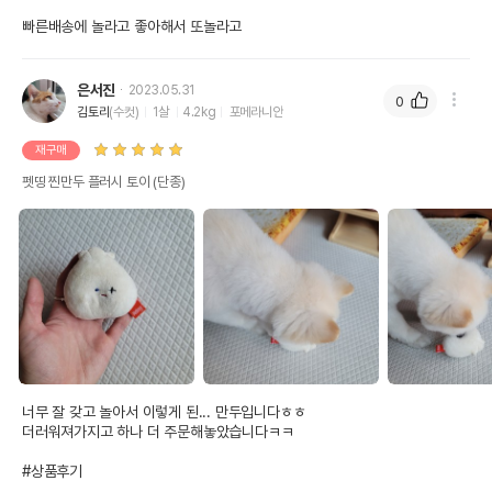
빠른배송에 놀라고 좋아해서 또놀라고
은서진
2023.05.31
0
김토리
(수컷)
1살
4.2kg
포메라니안
재구매
펫띵 찐만두 플러시 토이 (단종)
너무 잘 갖고 놀아서 이렇게 된... 만두입니다ㅎㅎ

더러워져가지고 하나 더 주문해놓았습니다ㅋㅋ

#상품후기