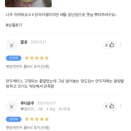
너무 귀여워요ㅎㅎ강아지용이지만 애들 장난감으로 캣닢 뿌려주려구요~

#상품후기
깔로
2022.11.21
0
첫구매
펫띵 찐만두 플러시 토이 (단종)
만두케이스 고정되는 줄알았는데 그냥 덮어놓는 정도임ㅠ 만두자체는 말랑말
랑하고 크기도 적당해서 만족함
루다공주
2022.03.07
0
루다
(암컷)
2살
4.2kg
토이푸들
첫구매
펫띵 찐만두 플러시 토이 (단종)