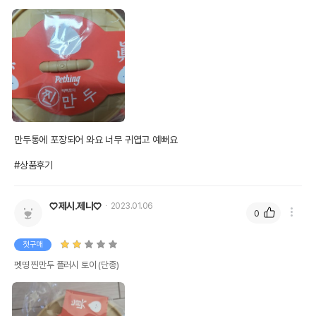
만두통에 포장되어 와요 너무 귀엽고 예뻐요

#상품후기
♡제시.제니♡
2023.01.06
0
첫구매
펫띵 찐만두 플러시 토이 (단종)