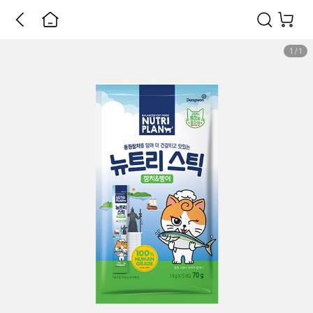
1
/
1