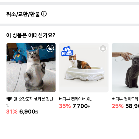
취소/교환/환불
이 상품은 어떠신가요?
캐티맨 순간포착 셀카봉 장난
버디부 캣라이너 XL
버디부 컴피드라
감
35%
7,700
25%
58,9
원
31%
6,900
원