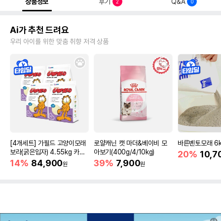
상품정보
후기
Q&A
2
0
Ai가 추천 드려요
우리 아이를 위한 맞춤 취향 저격 상품
[4개세트] 가필드 고양이모래
로얄캐닌 캣 마더&베이비 모
바른벤토모래 6
보라(굵은입자) 4.55kg 카사
아보기(400g/4/10kg)
20%
10,7
바모래
14%
84,900
39%
7,900
원
원