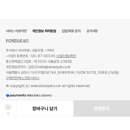
서비스 이용약관
개인정보 처리방침
입점/제휴 문의
공지사항
PC버전으로 보기
주식회사 어바웃펫
대표자명 : 나옥귀
사업자 등록번호 : 120-87-90035
사업자정보확인
통신판매업신고번호 : 제 2025-서울금천-2382호
개인정보관리자 : 김원규 hello@aboutpet.co.kr
서울특별시 금천구 가산디지털2로 144, 현대테라타워 가산DK 507호, 508호 (가산동)
구매안전(에스크로)서비스
© copyright (c) www.aboutpet.co.kr all rights reserved.
장바구니 담기
판매중지
찜
상품선택
처방사료 주문 시 확인해주세요!
쿠폰보기
적립혜택
취소/ 교환/ 환불
유통기한 임박 상품
최저가 도전 상품
AI검색
AI검색