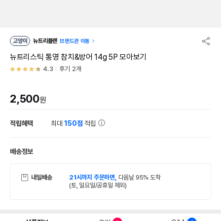
고양이
뉴트리플랜
브랜드관 이동
뉴트리스틱 통영 참치&방어 14g 5P 모아보기
4.3
후기 2개
2,500
원
적립혜택
최대
150점
적립
배송정보
내일배송
21시까지 주문하면,
다음날 95% 도착
(토, 일요일/공휴일 제외)