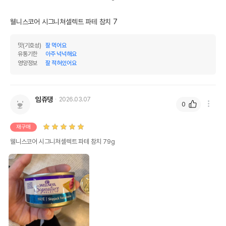
웰니스코어 시그니쳐셀렉트 파테 참치 7
맛(기호성)
잘 먹어요
유통기한
아주 넉넉해요
영양정보
잘 적혀있어요
임쥬댕
2026.03.07
0
재구매
웰니스코어 시그니쳐셀렉트 파테 참치 79g