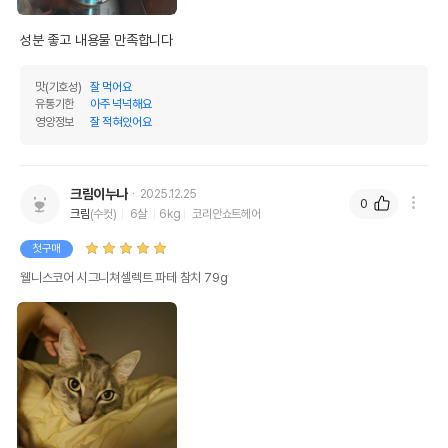
성분 좋고 내용물 만족합니다
맛(기호성)
잘 먹어요
유통기한
아주 넉넉해요
영양정보
잘 적혀있어요
크림이누나
2025.12.25
0
크림
(수컷)
6살
6kg
코리안쇼트헤어
첫구매
웰니스코어 시그니쳐셀렉트 파테 참치 79g