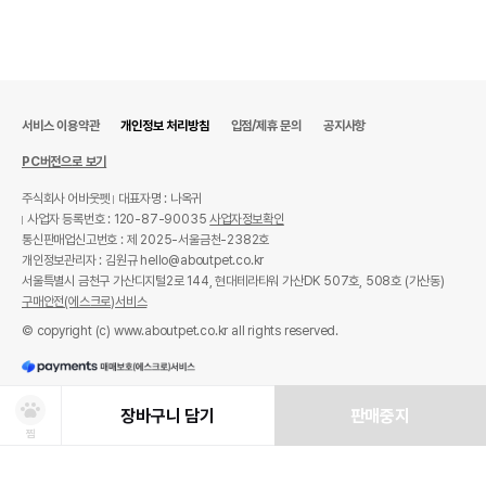
서비스 이용약관
개인정보 처리방침
입점/제휴 문의
공지사항
PC버전으로 보기
주식회사 어바웃펫
대표자명 : 나옥귀
사업자 등록번호 : 120-87-90035
사업자정보확인
통신판매업신고번호 : 제 2025-서울금천-2382호
개인정보관리자 : 김원규 hello@aboutpet.co.kr
서울특별시 금천구 가산디지털2로 144, 현대테라타워 가산DK 507호, 508호 (가산동)
구매안전(에스크로)서비스
© copyright (c) www.aboutpet.co.kr all rights reserved.
장바구니 담기
판매중지
찜