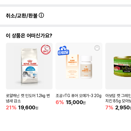
취소/교환/환불
이 상품은 어떠신가요?
로얄캐닌 캣 인도어 1.2kg 변
조공 rTG 퓨어 오메가-3 20g
아보덤 캣 그레
냄새 감소
치킨 85g 모아
6%
15,000
원
21%
19,600
7%
2,950
원