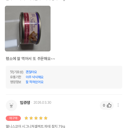
평소에 잘 먹어서 또 주문해요~~
맛(기호성)
괜찮아요
유통기한
아주 넉넉해요
영양정보
잘 적혀있어요
임쥬댕
2026.03.30
0
재구매
웰니스코어 시그니쳐셀렉트 파테 참치 79g