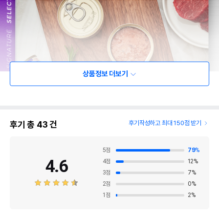
상품정보 더보기
후기 총
43
건
후기작성하고 최대 150점 받기
5
점
79
%
4.6
4
점
12
%
3
점
7
%
2
점
0
%
1
점
2
%