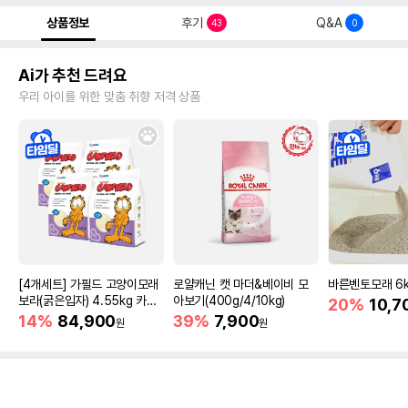
상품정보
후기
Q&A
43
0
Ai가 추천 드려요
우리 아이를 위한 맞춤 취향 저격 상품
[4개세트] 가필드 고양이모래
로얄캐닌 캣 마더&베이비 모
바른벤토모래 6
보라(굵은입자) 4.55kg 카사
아보기(400g/4/10kg)
20%
10,7
바모래
14%
84,900
39%
7,900
원
원