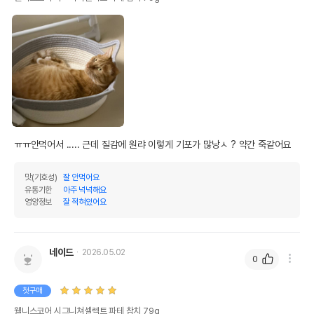
ㅠㅠ안먹어서 ..... 근데 질감에 원랴 이렇게 기포가 많낭ㅅ ? 약간 죽같어요
맛(기호성)
잘 안먹어요
유통기한
아주 넉넉해요
영양정보
잘 적혀있어요
네이드
2026.05.02
0
첫구매
웰니스코어 시그니쳐셀렉트 파테 참치 79g