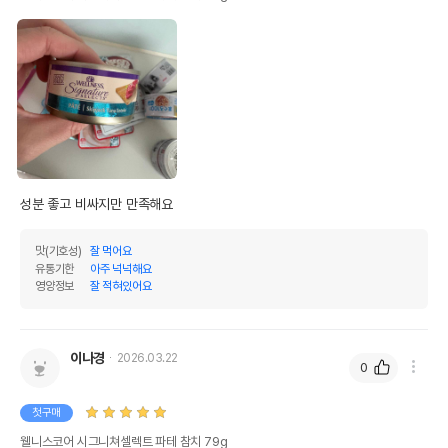
성분 좋고 비싸지만 만족해요
맛(기호성)
잘 먹어요
유통기한
아주 넉넉해요
영양정보
잘 적혀있어요
이나경
2026.03.22
0
첫구매
웰니스코어 시그니쳐셀렉트 파테 참치 79g