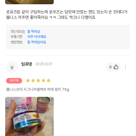
로유즈랑 같이 구입하는제 로우즈는 입맛에 안맞는 캔도 있는지 손 안대다가 
웰니스 까주면 좋아죽어요 ㅋㅋ 그래도 먹으니 다행이죠
맛(기호성)
잘 먹어요
유통기한
아주 넉넉해요
영양정보
잘 적혀있어요
임쥬댕
2025.12.01
0
재구매
웰니스코어 시그니쳐셀렉트 파테 참치 79g