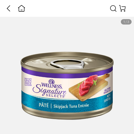
1
/
3