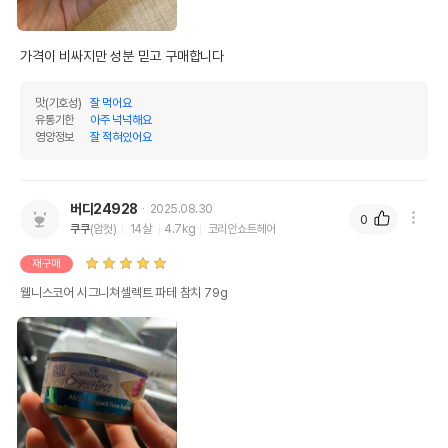
가격이 비싸지만 성분 믿고 구매합니다
맛(기호성)
잘 먹어요
유통기한
아주 넉넉해요
영양정보
잘 적혀있어요
버디24928
2025.08.30
0
쿠쿠
(암컷)
14살
4.7kg
코리안쇼트헤어
재구매
웰니스코어 시그니쳐셀렉트 파테 참치 79g