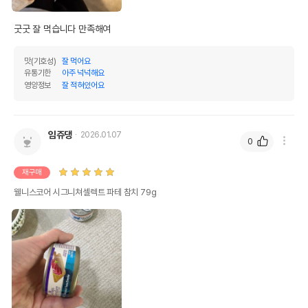
굿굿 잘 먹습니다 만족해여
맛(기호성)
잘 먹어요
유통기한
아주 넉넉해요
영양정보
잘 적혀있어요
임쥬댕
2026.01.07
0
재구매
웰니스코어 시그니쳐셀렉트 파테 참치 79g