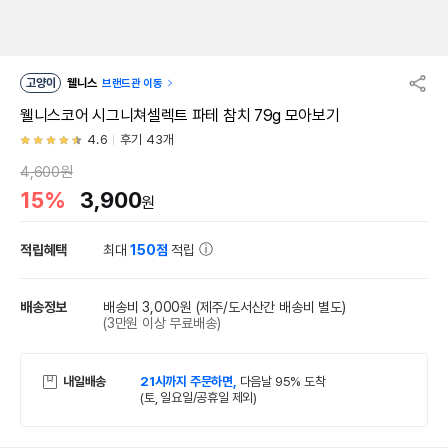
고양이
웰니스
브랜드관 이동
웰니스코어 시그니쳐셀렉트 파테 참치 79g 모아보기
4.6
후기 43개
4,600원
15%
3,900
원
적립혜택
최대
150점
적립
배송정보
배송비 3,000원
(제주/도서산간 배송비 별도)
(3만원 이상 무료배송)
내일배송
21시까지 주문하면,
다음날 95% 도착
(토, 일요일/공휴일 제외)