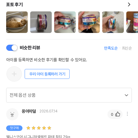
포토 후기
비슷한 리뷰
만족도순
최신순
아이를 등록하면 비슷한 후기를 확인할 수 있어요.
우리 아이 등록하러 가기
옹이마덜
2026.07.14
0
첫구매
웰니스코어 시그니쳐셀렉트 파테 참치 79g