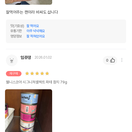
잘먹어주는 캔이라 비싸도 삽니다
맛(기호성)
잘 먹어요
유통기한
아주 넉넉해요
영양정보
잘 적혀있어요
임쥬댕
2026.01.02
0
재구매
웰니스코어 시그니쳐셀렉트 파테 참치 79g