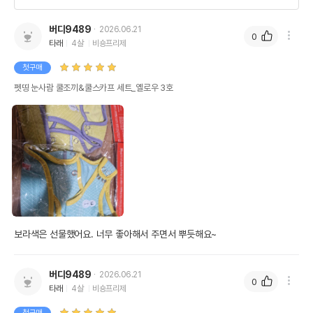
버디9489
2026.06.21
0
타래
4살
비숑프리제
첫구매
펫띵 눈사람 쿨조끼&쿨스카프 세트_옐로우 3호
보라색은 선물했어요. 너무 좋아해서 주면서 뿌듯해요~
버디9489
2026.06.21
0
타래
4살
비숑프리제
첫구매