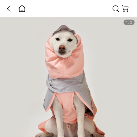
1
/
2