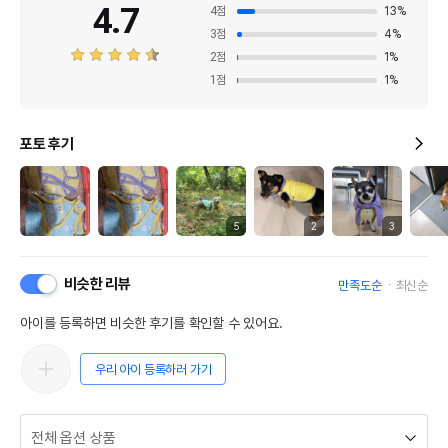
4.7
4
점
13
%
3
점
4
%
2
점
1
%
1
점
1
%
포토 후기
5
2
3
비슷한 리뷰
만족도순
최신순
아이를 등록하면 비슷한 후기를 확인할 수 있어요.
우리 아이 등록하러 가기