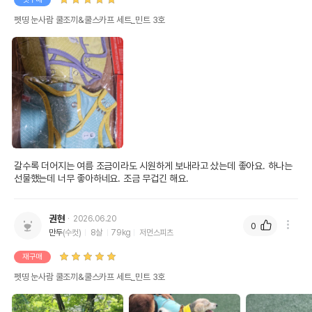
펫띵 눈사람 쿨조끼&쿨스카프 세트_민트 3호
갈수록 더어지는 여름 조금이라도 시원하게 보내라고 샀는데 좋아요. 하나는 
선물했는데 너무 좋아하네요. 조금 무겁긴 해요.
권현
2026.06.20
0
만두
(수컷)
8살
79kg
저먼스피츠
재구매
펫띵 눈사람 쿨조끼&쿨스카프 세트_민트 3호