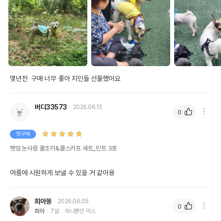
몇년전  구매 너무 좋아 지인들 선물했어요 
버디33573
2026.06.13
0
첫구매
펫띵 눈사람 쿨조끼&쿨스카프 세트_민트 3호
여름에 시원하게 보낼 수 있을 거 같아용
희아똥
2026.06.05
0
희아
7살
하나뿐인 믹스