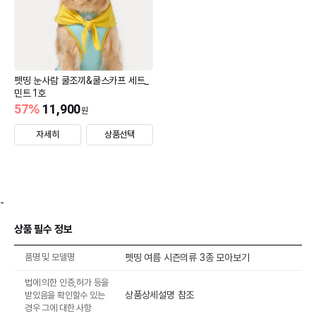
펫띵 눈사람 쿨조끼&쿨스카프 세트_
민트 1호
57
%
11,900
원
자세히
상품선택
-
상품 필수 정보
품명 및 모델명
펫띵 여름 시즌의류 3종 모아보기
법에 의한 인증,허가 등을
상품상세설명 참조
받았음을 확인할수 있는
경우 그에 대한 사항