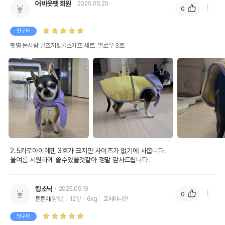
어바웃펫 회원
2026.05.20
0
첫구매
펫띵 눈사람 쿨조끼&쿨스카프 세트_옐로우 3호
2.5키로아이에겐 3호가 크지만 사이즈가 없기에 사봅니다.

올여름 시원하게 쓸수있을것같아 정말 감사드립니다.
킹소닉
2025.09.19
0
튼튼이
(암컷)
12살
6kg
포메라니안
첫구매