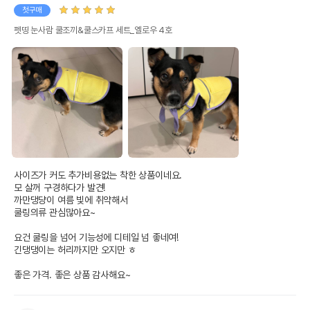
첫구매
펫띵 눈사람 쿨조끼&쿨스카프 세트_옐로우 4호
사이즈가 커도 추가비용없는 착한 상품이네요.

모 살꺼 구경하다가 발견!

까만댕댱이 여름 빛에 취약해서

쿨링의류 관심많아요~

요건 쿨링을 넘어 기능성에 디테일 넘 좋네여!

긴댕댕이는 허리까지만 오지만 ㅎ

좋은 가격. 좋은 상품 감사해요~