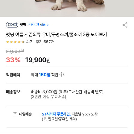
강아지
펫띵
브랜드관 이동
펫띵 여름 시즌의류 우비/구명조끼/쿨조끼 3종 모아보기
4.7
후기 557개
29,900원
33%
19,900
원
적립혜택
최대
150점
적립
배송정보
배송비 3,000원
(제주/도서산간 배송비 별도)
(3만원 이상 무료배송)
내일배송
21시까지 주문하면,
다음날 95% 도착
(토, 일요일/공휴일 제외)