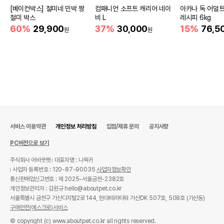
[베이컨박스] 절미네 민박 짱
컴패니언 소프트 캐리어 네이
아카나 독 어덜
절미 박스
비 L
레시피 6kg
60%
29,900
37%
30,000
15%
76,5
원
원
서비스 이용약관
개인정보 처리방침
입점/제휴 문의
공지사항
PC버전으로 보기
주식회사 어바웃펫
대표자명 : 나옥귀
사업자 등록번호 : 120-87-90035
사업자정보확인
통신판매업신고번호 : 제 2025-서울금천-2382호
개인정보관리자 : 김원규 hello@aboutpet.co.kr
서울특별시 금천구 가산디지털2로 144, 현대테라타워 가산DK 507호, 508호 (가산동)
구매안전(에스크로)서비스
© copyright (c) www.aboutpet.co.kr all rights reserved.