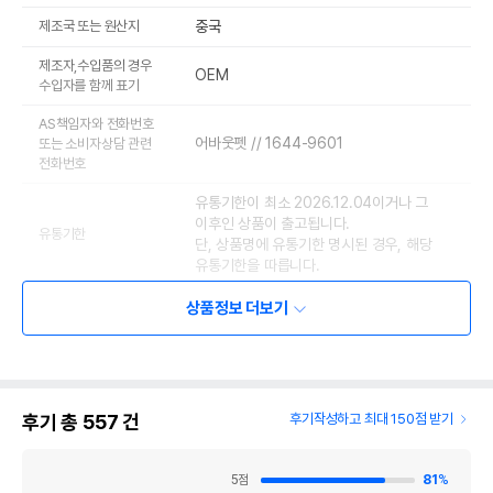
제조국 또는 원산지
중국
제조자,수입품의 경우
OEM
수입자를 함께 표기
AS책임자와 전화번호
어바웃펫 // 1644-9601
또는 소비자상담 관련
전화번호
유통기한이 최소 2026.12.04이거나 그
이후인 상품이 출고됩니다.
유통기한
단, 상품명에 유통기한 명시된 경우, 해당
유통기한을 따릅니다.
상품정보 더보기
후기 총
557
건
후기작성하고 최대 150점 받기
5
점
81
%