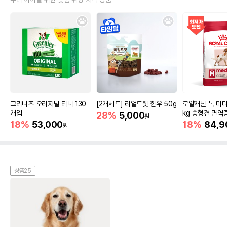
그리니즈 오리지널 티니 130
[2개세트] 리얼트릿 한우 50g
로얄캐닌 독 미디
개입
kg 중형견 면역
28%
5,000
원
18%
53,000
18%
84,9
원
상품25