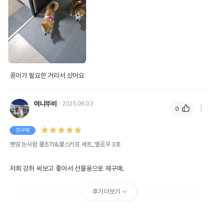
콩이가 필요한 거라서 샀어요 
여니뚜비
2025.08.03
0
첫구매
펫띵 눈사람 쿨조끼&쿨스카프 세트_옐로우 3호
저희 강쥐 써보고 좋아서 선물용으로 재구매.
후기 더보기