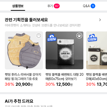
상품정보
후기
Q&A
557
13
관련 기획전을 둘러보세요
어바웃펫이 소개하는 갓성비 브랜드를 만나보세요! 강아지편
펫띵 후리스 리버서블 강아지
펫띵 블랙홀 배변패드 대형 20
펫띵 블랙홀 배변
패딩 핑크/그레이 1호-6호
매(60x75cm) 모아보기
0매(40x50cm
36%
20,900
30%
12,500
30%
13,7
원
원
Ai가 추천 드려요
우리 아이를 위한 맞춤 취향 저격 상품