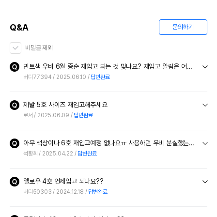
Q&A
문의하기
비밀글 제외
민트색 우비 6월 중순 재입고 되는 것 맞나요? 재입고 알림은 어떻게 하나요?
버디77394
2025.06.10
답변완료
제발 5호 사이즈 재입고해주세요
로서
2025.06.09
답변완료
아무 색상이나 6호 재입고예정 없나요ㅠ 사용하던 우비 분실했는데 제발 사고싶어요
석황희
2025.04.22
답변완료
엘로우 4호 언제입고 되나요??
버디50303
2024.12.18
답변완료