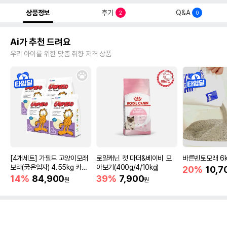
상품정보
후기
Q&A
2
0
Ai가 추천 드려요
우리 아이를 위한 맞춤 취향 저격 상품
[4개세트] 가필드 고양이모래
로얄캐닌 캣 마더&베이비 모
바른벤토모래 6
보라(굵은입자) 4.55kg 카사
아보기(400g/4/10kg)
20%
10,7
바모래
14%
84,900
39%
7,900
원
원