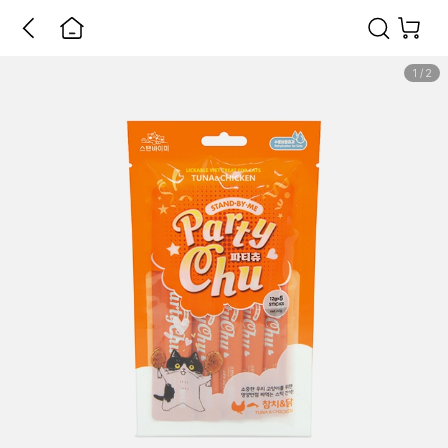
1
/
2