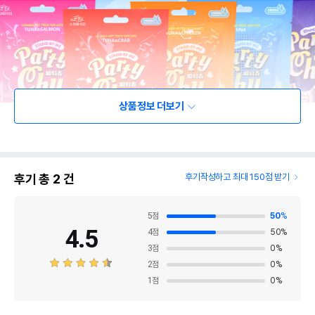
상품정보 더보기
후기 총
2
건
후기작성하고 최대 150점 받기
5
점
50
%
4.5
4
점
50
%
3
점
0
%
2
점
0
%
1
점
0
%