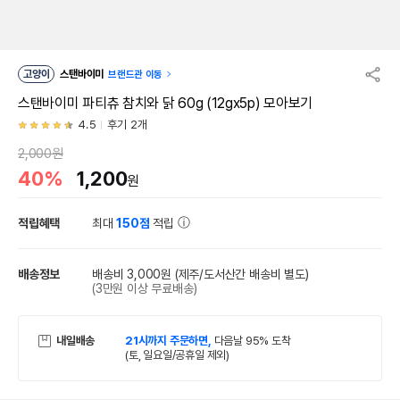
고양이
스탠바이미
브랜드관 이동
스탠바이미 파티츄 참치와 닭 60g (12gx5p) 모아보기
4.5
후기 2개
2,000원
40%
1,200
원
적립혜택
최대
150점
적립
배송정보
배송비 3,000원
(제주/도서산간 배송비 별도)
(3만원 이상 무료배송)
내일배송
21시까지 주문하면,
다음날 95% 도착
(토, 일요일/공휴일 제외)