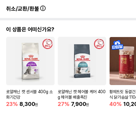
취소/교환/환불
이 상품은 어떠신가요?
로얄캐닌 캣 센서블 400g 소
로얄캐닌 캣 헤어볼 케어 400
황제트릿 동결건
화기건강
g 헤어볼 배출촉진
식 닭가슴살 110
23%
8,300
27%
7,900
40%
10,2
원
원