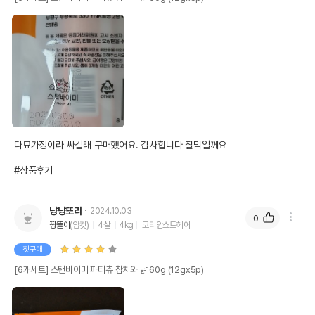
다묘가정이라 싸길래 구매했어요. 감사합니다 잘먹일께요

#상품후기
냥냥또리
2024.10.03
0
짱똘이
(암컷)
4살
4kg
코리안쇼트헤어
첫구매
[6개세트] 스탠바이미 파티츄 참치와 닭 60g (12gx5p)