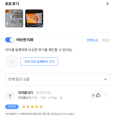
포토 후기
비슷한 리뷰
만족도순
최신순
아이를 등록하면 비슷한 후기를 확인할 수 있어요.
우리 아이 등록하러 가기
치치중시기
2023.07.13
0
치치중시기
(수컷)
8살
4.7kg
샴
첫구매
[6개세트] 스탠바이미 파티츄 참치와 닭 60g (12gx5p)