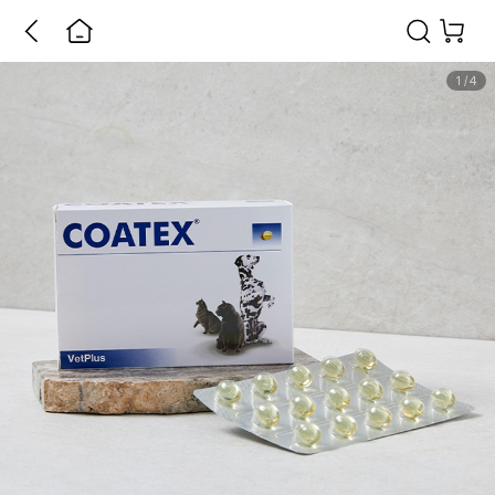
1
/
4