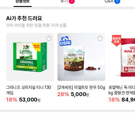
상품정보
후기
Q&A
3
0
Ai가 추천 드려요
우리 아이를 위한 맞춤 취향 저격 상품
그리니즈 오리지널 티니 130
[2개세트] 리얼트릿 한우 50g
로얄캐닌 독 미디
개입
kg 중형견 면역
28%
5,000
원
18%
53,000
18%
84,9
원