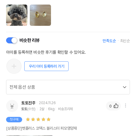
비슷한 리뷰
만족도순
최신순
아이를 등록하면 비슷한 후기를 확인할 수 있어요.
우리 아이 등록하러 가기
토토진주
2024.11.26
0
토토
(수컷)
2살
6kg
비숑프리제
첫구매
[상품중단]벳플러스 코텍스 블리스터 피모영양재