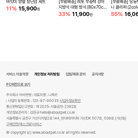
바잇미 양말 장난감 세트
[무료배송] 레토 무중력 강아
[무료배송] 딩동
지방석 대형 방석 (80x70c
니 클리퍼 (2colo
11%
15,900
원
m)
33%
11,900
55%
16,0
원
서비스 이용약관
개인정보 처리방침
입점/제휴 문의
공지사항
PC버전으로 보기
주식회사 어바웃펫
대표자명 : 나옥귀
사업자 등록번호 : 120-87-90035
사업자정보확인
통신판매업신고번호 : 제 2025-서울금천-2382호
개인정보관리자 : 김원규 hello@aboutpet.co.kr
서울특별시 금천구 가산디지털2로 144, 현대테라타워 가산DK 507호, 508호 (가산동)
구매안전(에스크로)서비스
© copyright (c) www.aboutpet.co.kr all rights reserved.