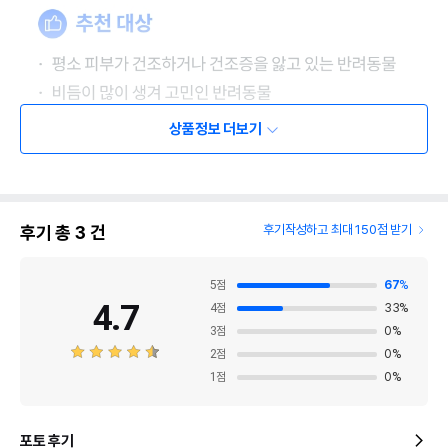
상품정보 더보기
후기 총
3
건
후기작성하고 최대 150점 받기
5
점
67
%
4.7
4
점
33
%
3
점
0
%
2
점
0
%
1
점
0
%
포토 후기