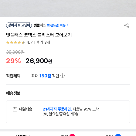
강아지 & 고양이
벳플러스
브랜드관 이동
벳플러스 코텍스 블리스터 모아보기
4.7
후기 3개
38,000원
29%
26,900
원
적립혜택
최대
150점
적립
배송정보
내일배송
21시까지 주문하면,
다음날 95% 도착
(토, 일요일/공휴일 제외)