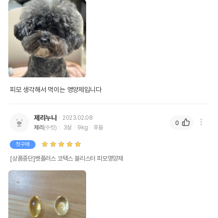
피모 생각해서 먹이는 영양제입니다 
제리누나
2023.02.08
0
제리
(수컷)
3살
9kg
푸들
첫구매
[상품중단]벳플러스 코텍스 블리스터 피모영양재