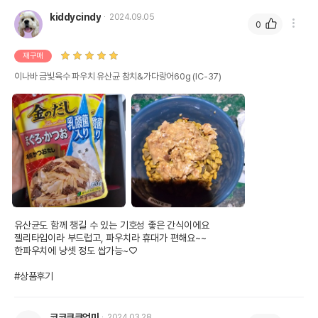
kiddycindy
2024.09.05
0
재구매
이나바 금빛육수 파우치 유산균 참치&가다랑어60g (IC-37)
유산균도 함께 챙길 수 있는 기호성 좋은 간식이에요

젤리타입이라 부드럽고, 파우치라 휴대가 편해요~~

한파우치에 냥셋 정도 쌉가능~♡

#상품후기
코코쿠쿠엄마
2024.03.28