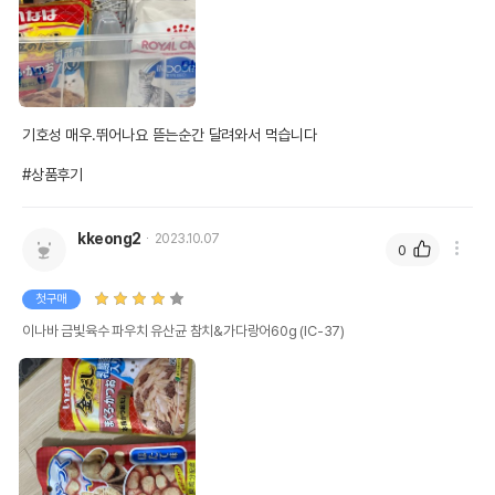
기호성 매우.뛰어나요 뜯는순간 달려와서 먹습니다

#상품후기
kkeong2
2023.10.07
0
첫구매
이나바 금빛육수 파우치 유산균 참치&가다랑어60g (IC-37)