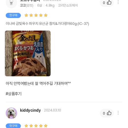
0
코코
(암컷)
6살
4.8kg
코리안쇼트헤어
첫구매
이나바 금빛육수 파우치 유산균 참치&가다랑어60g (IC-37)
아직 안먹여봤는데 잘 먹어주길 기대하여^^

#상품후기
kiddycindy
2024.03.10
0
첫구매