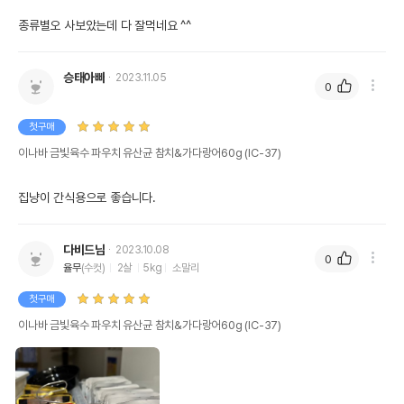
종류별오 사보았는데 다 잘먹네요 ^^
승태아빠
2023.11.05
0
첫구매
이나바 금빛육수 파우치 유산균 참치&가다랑어60g (IC-37)
집냥이 간식용으로 좋습니다.
다비드님
2023.10.08
0
율무
(수컷)
2살
5kg
소말리
첫구매
이나바 금빛육수 파우치 유산균 참치&가다랑어60g (IC-37)