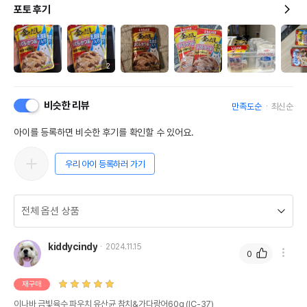
포토 후기
2
비슷한 리뷰
만족도순
최신순
아이를 등록하면 비슷한 후기를 확인할 수 있어요.
우리 아이 등록하러 가기
kiddycindy
2024.11.15
0
재구매
이나바 금빛육수 파우치 유산균 참치&가다랑어60g (IC-37)