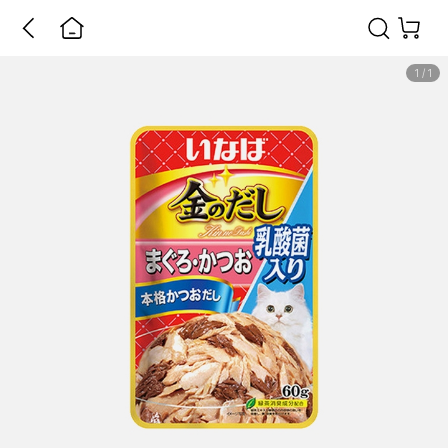
1
/
1