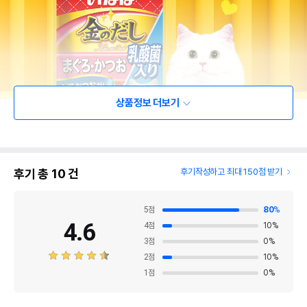
상품정보 더보기
후기 총
10
건
후기작성하고 최대 150점 받기
5
점
80
%
4.6
4
점
10
%
3
점
0
%
2
점
10
%
1
점
0
%