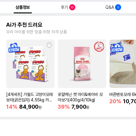
상품정보
후기
Q&A
10
0
Ai가 추천 드려요
우리 아이를 위한 맞춤 취향 저격 상품
[4개세트] 가필드 고양이모래
로얄캐닌 캣 마더&베이비 모
바른벤토모래 6
보라(굵은입자) 4.55kg 카사
아보기(400g/4/10kg)
20%
10,7
바모래
14%
84,900
39%
7,900
원
원