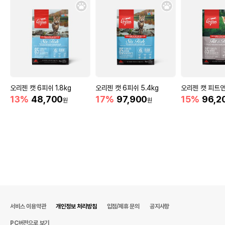
유통기한을 따릅니다.
오리젠 캣 6피쉬 1.8kg
오리젠 캣 6피쉬 5.4kg
오리젠 캣 피트앤
13%
48,700
17%
97,900
15%
96,2
원
원
서비스 이용약관
개인정보 처리방침
입점/제휴 문의
공지사항
PC버전으로 보기