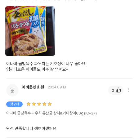
이나바 금빛육수 파우치는 기호성이 너무 좋아요

입까다로운 아이들도 아주 잘 먹어요~
어바웃펫 회원
2024.09.18
0
첫구매
이나바 금빛육수 파우치 유산균 참치&가다랑어60g (IC-37)
완전 만족합니다 쟁여야겠어요