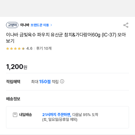
고양이
이나바
브랜드관 이동
이나바 금빛육수 파우치 유산균 참치&가다랑어60g (IC-37) 모아
보기
4.6
후기 10개
1,200
원
적립혜택
최대
150점
적립
배송정보
내일배송
21시까지 주문하면,
다음날 95% 도착
(토, 일요일/공휴일 제외)