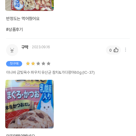
반정도는 먹어줬어요 

#상품후기
구악
2023.09.16
0
첫구매
이나바 금빛육수 파우치 유산균 참치&가다랑어60g (IC-37)