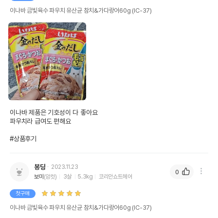
이나바 금빛육수 파우치 유산균 참치&가다랑어60g (IC-37)
이나바 제품은 기호성이 다 좋아요

파우치라 급여도 편해요

#상품후기
봉딩
2023.11.23
0
보미
(암컷)
3살
5.3kg
코리안쇼트헤어
첫구매
이나바 금빛육수 파우치 유산균 참치&가다랑어60g (IC-37)