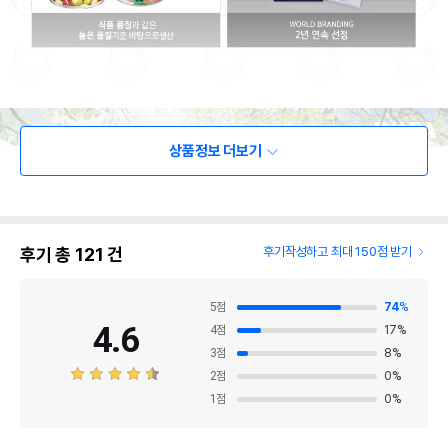
상품정보 더보기
후기 총
121
건
후기작성하고 최대 150점 받기
5
점
74
%
4.6
4
점
17
%
3
점
8
%
2
점
0
%
1
점
0
%