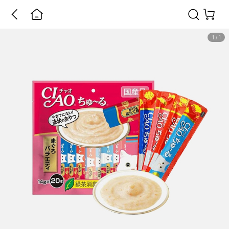
1
/
1