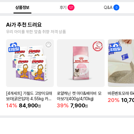
상품정보
후기
Q&A
121
0
Ai가 추천 드려요
우리 아이를 위한 맞춤 취향 저격 상품
[4개세트] 가필드 고양이모래
로얄캐닌 캣 마더&베이비 모
바른벤토모래 6
보라(굵은입자) 4.55kg 카사
아보기(400g/4/10kg)
20%
10,7
바모래
14%
84,900
39%
7,900
원
원