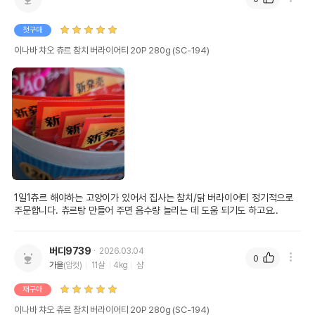
첫구매
이나바 챠오 츄르 참치 버라이어티 20P 280g (SC-194)
1일1츄르 해야하는 고양이가 있어서 집사는 참치/닭 버라이어티 정기적으로 
주문합니다. 츄르탕 만들어 주면 음수량 늘리는 데 도움 되기도 하고요..
버디9739
2026.03.04
0
가을
(암컷)
11살
4kg
샴
재구매
이나바 챠오 츄르 참치 버라이어티 20P 280g (SC-194)