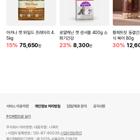
아카나 캣 와일드 프레이리 4.
로얄캐닌 캣 센서블 400g 소
황제트릿 동결건
5kg
화기건강
식 북어 80g
15%
75,650
23%
8,300
30%
12,6
원
원
서비스 이용약관
개인정보 처리방침
입점/제휴 문의
공지사항
PC버전으로 보기
주식회사 어바웃펫
대표자명 : 나옥귀
사업자 등록번호 : 120-87-90035
사업자정보확인
통신판매업신고번호 : 제 2025-서울금천-2382호