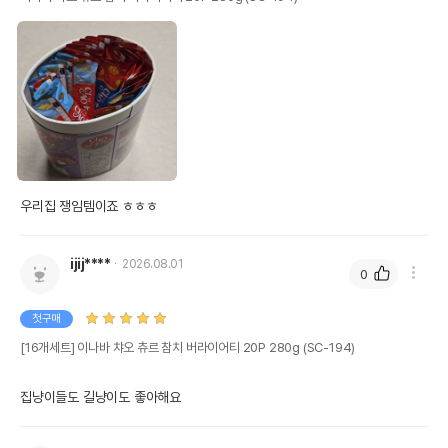
우리집 쟁임템이죠 ㅎㅎㅎ
ijij****
2026.08.01
0
첫구매
[16개세트] 이나바 챠오 츄르 참치 버라이어티 20P 280g (SC-194)
집냥이들도 길냥이도 좋아해요