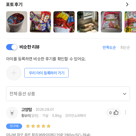
포토 후기
비슷한 리뷰
만족도순
최신순
아이를 등록하면 비슷한 후기를 확인할 수 있어요.
우리 아이 등록하러 가기
고양맘
2026.08.01
0
황보리
(암컷)
11살
5.8kg
코리안쇼트헤어
첫구매
이나바 챠오 츄르 참치 버라이어티 20P 280g (SC-194)