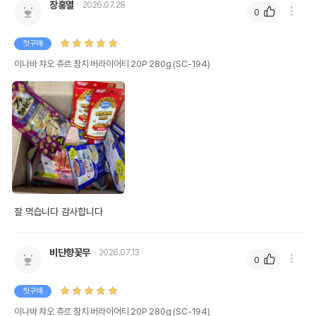
장홍열
2026.07.28
0
첫구매
이나바 챠오 츄르 참치 버라이어티 20P 280g (SC-194)
잘 먹습니다 감사합니다 
비단향꽃무
2026.07.13
0
첫구매
이나바 챠오 츄르 참치 버라이어티 20P 280g (SC-194)