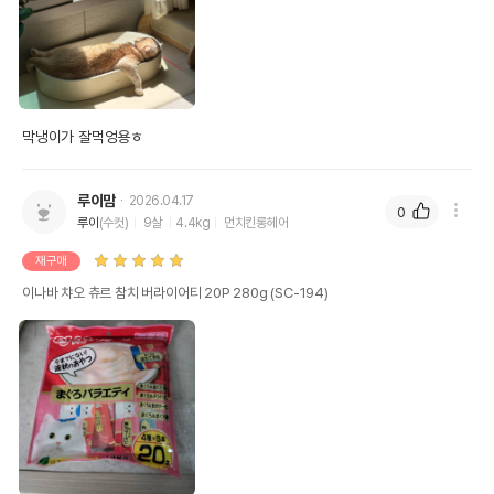
막냉이가 잘먹엉용ㅎ
루이맘
2026.04.17
0
루이
(수컷)
9살
4.4kg
먼치킨롱헤어
재구매
이나바 챠오 츄르 참치 버라이어티 20P 280g (SC-194)