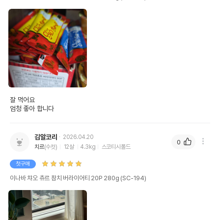
잘 먹어요

엄청 좋아 합니다
김알코리
2026.04.20
0
치르
(수컷)
12살
4.3kg
스코티시폴드
첫구매
이나바 챠오 츄르 참치 버라이어티 20P 280g (SC-194)