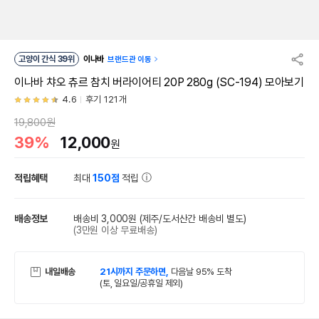
고양이 간식 39위
이나바
브랜드관 이동
이나바 챠오 츄르 참치 버라이어티 20P 280g (SC-194) 모아보기
4.6
후기 121개
19,800원
39%
12,000
원
적립혜택
최대
150점
적립
배송정보
배송비 3,000원
(제주/도서산간 배송비 별도)
(3만원 이상 무료배송)
내일배송
21시까지 주문하면,
다음날 95% 도착
(토, 일요일/공휴일 제외)