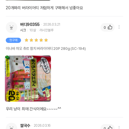
20개짜리 버라이어티 저렴하게 구매해서 넘좋아요 
버디90355
2026.03.21
0
시크
10살
러시안블루
첫구매
이나바 챠오 츄르 참치 버라이어티 20P 280g (SC-194)
우리 냥이 최애 간식이에요~~~~~^^
쌀국수
2026.03.16
0