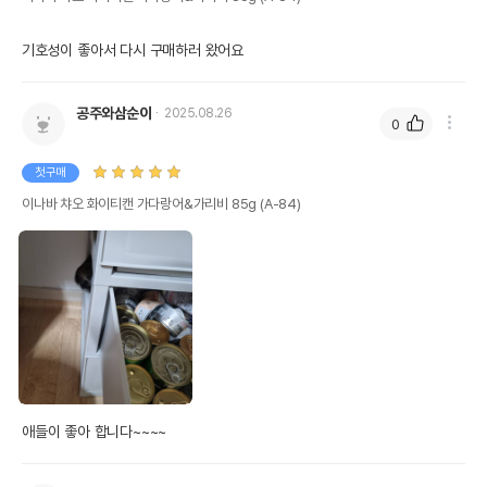
기호성이 좋아서 다시 구매하러 왔어요
공주와삼순이
2025.08.26
0
첫구매
이나바 챠오 화이티캔 가다랑어&가리비 85g (A-84)
애들이 좋아 합니다~~~~