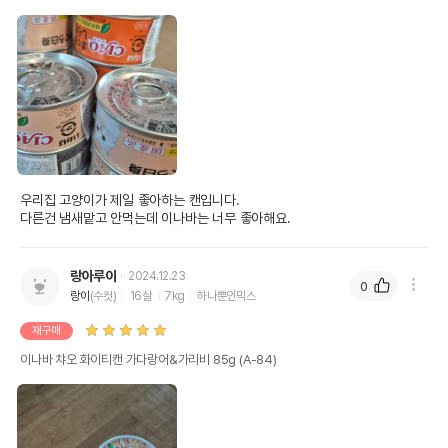
우리집 고양이가 제일 좋아하는 캔입니다.

다른건 냄새맡고 안먹는데 이나바는 너무 좋아해요.
랑아루이
2024.12.23
0
랑이
(수컷)
16살
7kg
하나뿐인믹스
재구매
이나바 챠오 화이티캔 가다랑어&가리비 85g (A-84)