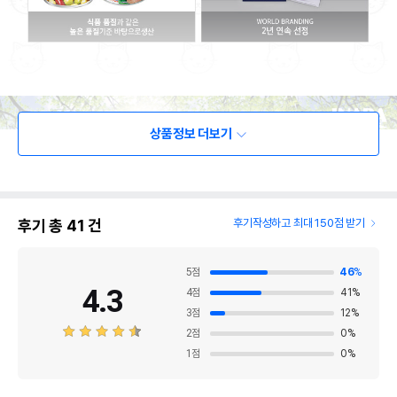
상품정보 더보기
후기 총
41
건
후기작성하고 최대 150점 받기
5
점
46
%
4.3
4
점
41
%
3
점
12
%
2
점
0
%
1
점
0
%