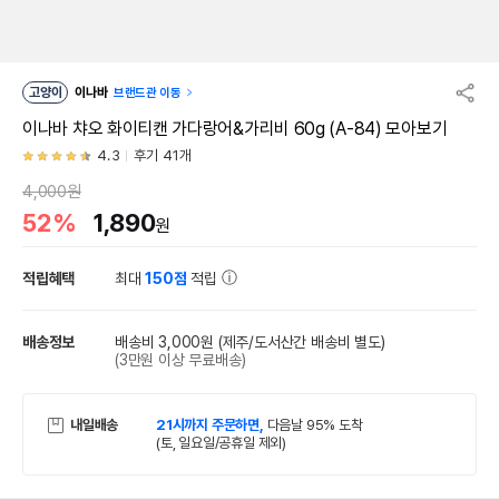
고양이
이나바
브랜드관 이동
이나바 챠오 화이티캔 가다랑어&가리비 60g (A-84) 모아보기
4.3
후기 41개
4,000원
52%
1,890
원
적립혜택
최대
150점
적립
배송정보
배송비 3,000원
(제주/도서산간 배송비 별도)
(3만원 이상 무료배송)
내일배송
21시까지 주문하면,
다음날 95% 도착
(토, 일요일/공휴일 제외)