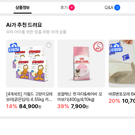
상품정보
후기
Q&A
41
0
Ai가 추천 드려요
우리 아이를 위한 맞춤 취향 저격 상품
[4개세트] 가필드 고양이모래
로얄캐닌 캣 마더&베이비 모
바른벤토모래 6
보라(굵은입자) 4.55kg 카사
아보기(400g/4/10kg)
20%
10,7
바모래
14%
84,900
39%
7,900
원
원