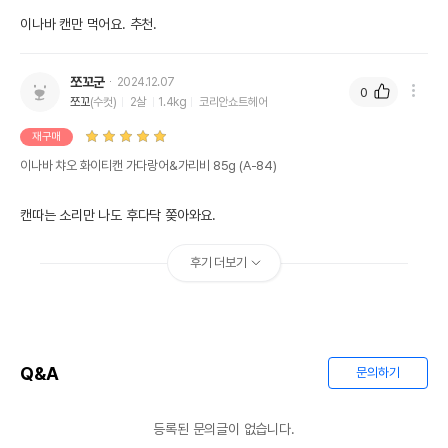
이나바 캔만 먹어요. 추천.
쪼꼬군
2024.12.07
0
쪼꼬
(수컷)
2살
1.4kg
코리안쇼트헤어
재구매
이나바 챠오 화이티캔 가다랑어&가리비 85g (A-84)
캔따는 소리만 나도 후다닥 쫒아와요.
후기 더보기
Q&A
문의하기
등록된 문의글이 없습니다.