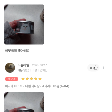
이맛을젤 좋아해요.
라온이딸
2025.01.27
0
라온
(암컷)
3살
먼치킨
재구매
이나바 챠오 화이티캔 가다랑어&가리비 85g (A-84)