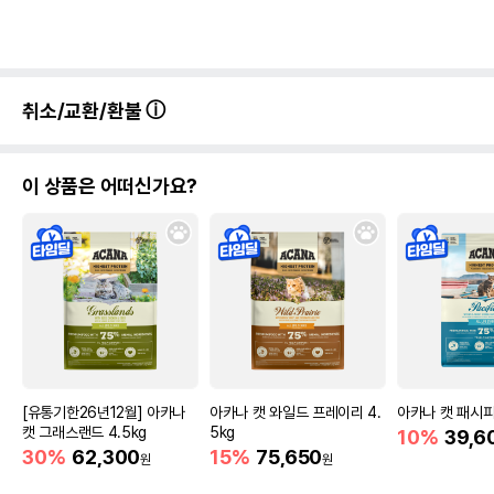
취소/교환/환불
이 상품은 어떠신가요?
[유통기한26년12월] 아카나
아카나 캣 와일드 프레이리 4.
아카나 캣 패시피카
캣 그래스랜드 4.5kg
5kg
10%
39,6
30%
62,300
15%
75,650
원
원