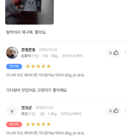
잘먹어서 재구매. 좋아요.
쫀동쫀동
2025.01.24
0
순동이
(수컷)
5살
6kg
코리안쇼트헤어
첫구매
이나바 챠오 화이티캔 가다랑어&가리비 85g (A-84)
가다랑어 맛있어요 고양이가 좋아해요
쪼꼬군
2025.01.22
0
쪼꼬
(수컷)
2살
1.4kg
코리안쇼트헤어
재구매
이나바 챠오 화이티캔 가다랑어&가리비 85g (A-84)