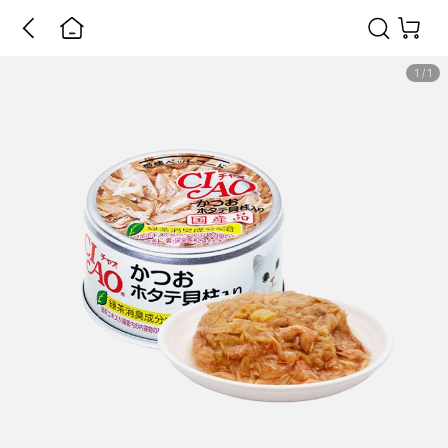
1
/
1