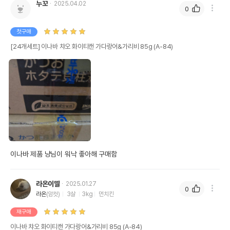
누꼬
2025.04.02
0
첫구매
[24개세트] 이나바 챠오 화이티캔 가다랑어&가리비 85g (A-84)
이나바 제품 냥님이 워낙 좋아해 구매함
라온이딸
2025.01.27
0
라온
(암컷)
3살
3kg
먼치킨
재구매
이나바 챠오 화이티캔 가다랑어&가리비 85g (A-84)