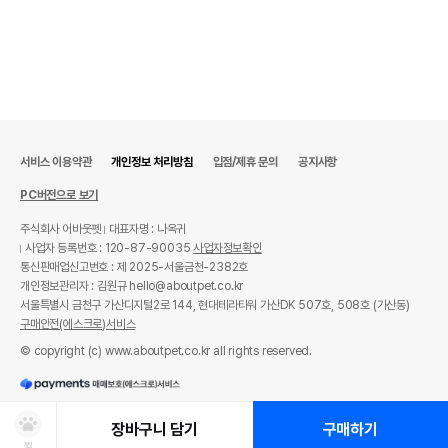
서비스 이용약관
개인정보 처리방침
입점/제휴 문의
공지사항
PC버전으로 보기
주식회사 어바웃펫
대표자명 : 나옥귀
사업자 등록번호 : 120-87-90035
사업자정보확인
통신판매업신고번호 : 제 2025-서울금천-2382호
개인정보관리자 : 김원규 hello@aboutpet.co.kr
서울특별시 금천구 가산디지털2로 144, 현대테라타워 가산DK 507호, 508호 (가산동)
구매안전(에스크로)서비스
© copyright (c) www.aboutpet.co.kr all rights reserved.
장바구니 담기
구매하기
찜