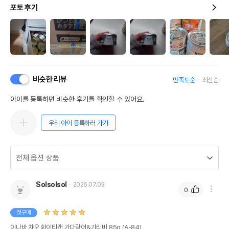
포토 후기
비슷한 리뷰
만족도순
최신순
아이를 등록하면 비슷한 후기를 확인할 수 있어요.
우리 아이 등록하러 가기
Solsolsol
2026.07.03
0
첫구매
이나바 챠오 화이티캔 가다랑어&가리비 85g (A-84)