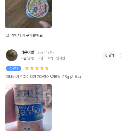
잘 먹어서 재구매했어요
라온이딸
2024.12.07
0
라온
(암컷)
3살
3kg
먼치킨
첫구매
이나바 챠오 화이티캔 가다랑어&가리비 85g (A-84)