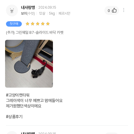
내사랑맹
2024.09.15
0
보미
(수컷)
12살
5kg
페르시안
첫구매
(추가) 그린웨일 B7-슬라이드 바닥 카펫
#고양이캣타워

그레이색이 너무 예쁘고 맘에들어요

제가원했던색상이에요

#상품후기