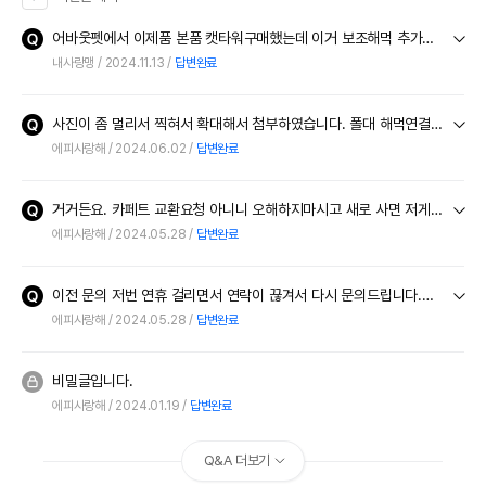
어바웃펫에서 이제품 본품 캣타워구매했는데 이거 보조해먹 추가로 구매하고싶은데요 보조물품만 구매는 진짜안되나여??
내사랑맹
2024.11.13
답변완료
사진이 좀 멀리서 찍혀서 확대해서 첨부하였습니다. 폴대 해먹연결부위 와 카페트 사이로 2cm 가량 틈이 생깁니다. 카펫을 타고 올라가기 시작해서 신경쓰이게 되네요. 감사합니다.
에피사랑해
2024.06.02
답변완료
거거든요. 카페트 교환요청 아니니 오해하지마시고 새로 사면 저게 해결이 되는지 아니면 다른 해결 방법이 있는지가 궁금한 겁니다.
에피사랑해
2024.05.28
답변완료
이전 문의 저번 연휴 걸리면서 연락이 끊겨서 다시 문의드립니다.폴대에 비해 카페트가 작아서 애들이 카페트 타고 뜯으면서 올라오면 폴대 튀어나온 부분이 노출되어 걱정되어 문의한
에피사랑해
2024.05.28
답변완료
비밀글입니다.
에피사랑해
2024.01.19
답변완료
Q&A 더보기