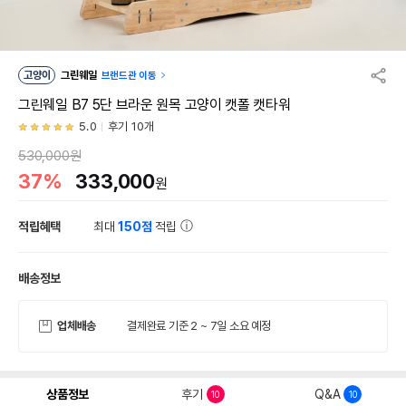
고양이
그린웨일
브랜드관 이동
그린웨일 B7 5단 브라운 원목 고양이 캣폴 캣타워
5.0
후기 10개
530,000원
37%
333,000
원
적립혜택
최대
150점
적립
배송정보
업체배송
결제완료 기준 2 ~ 7일 소요 예정
상품정보
후기
Q&A
10
10