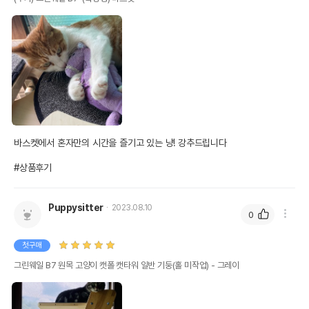
바스켓에서 혼자만의 시간을 즐기고 있는 냥! 강추드립니다

#상품후기
Puppysitter
2023.08.10
0
첫구매
그린웨일 B7 원목 고양이 캣폴 캣타워 일반 기둥(홀 미작업) - 그레이