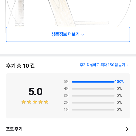
상품정보 더보기
후기 총
10
건
후기작성하고 최대 150점 받기
5
점
100
%
5.0
4
점
0
%
3
점
0
%
2
점
0
%
1
점
0
%
포토 후기