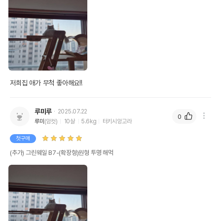
저희집 애가 무척 좋아해요!!
루미루
2025.07.22
0
루미
(암컷)
10살
5.6kg
터키시앙고라
첫구매
(추가) 그린웨일 B7-(확장형)원형 투명 해먹