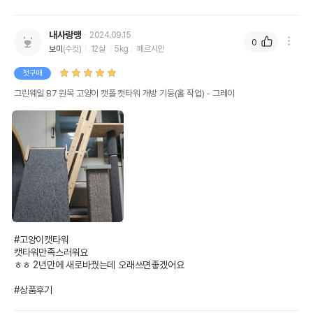
내사랑맹
2024.09.15
0
보미
(수컷)
12살
5kg
페르시안
첫구매
그린웨일 B7 원목 고양이 캣폴 캣타워 개방 기둥(홀 작업) - 그레이
#고양이캣타워

캣타워만족스러워요

ㅎㅎ 2년만에 새로바꿨는데 오래쓰면좋겠어요

#상품후기