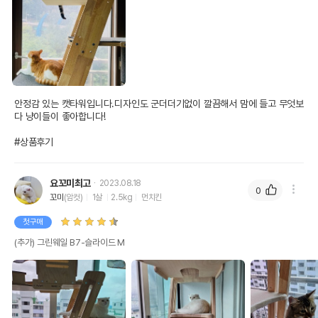
안정감 있는 캣타워입니다.디자인도 군더더기없이 깔끔해서 맘에 들고 무엇보
다 냥이들이 좋아합니다!

#상품후기
요꼬미최고
2023.08.18
0
꼬미
(암컷)
1살
2.5kg
먼치킨
첫구매
(추가) 그린웨일 B7-슬라이드 M