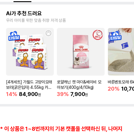
Ai가 추천 드려요
우리 아이를 위한 맞춤 취향 저격 상품
[4개세트] 가필드 고양이모래
로얄캐닌 캣 마더&베이비 모
바른벤토모래 6
보라(굵은입자) 4.55kg 카사
아보기(400g/4/10kg)
20%
10,7
바모래
14%
84,900
39%
7,900
원
원
* 이 상품은 1~8번까지의 기본 캣폴을 선택하신 뒤, 나머지