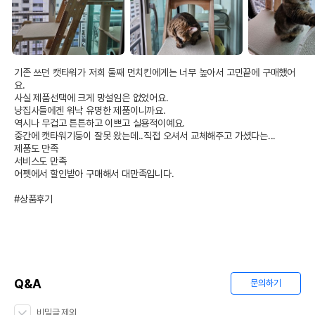
기존 쓰던 캣타워가 저희 둘째 먼치킨에게는 너무 높아서 고민끝에 구매했어
요.

사실 제품선택에 크게 망설임은 없었어요.

냥집사들에겐 워낙 유명한 제품이니까요.

역시나 무겁고 튼튼하고 이쁘고 실용적이예요.

중간에 캣타워기둥이 잘못 왔는데..직접 오셔서 교체해주고 가셨다는...

제품도 만족

서비스도 만족

어펫에서 할인받아 구매해서 대만족입니다.

#상품후기
Q&A
문의하기
비밀글 제외