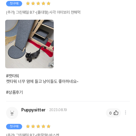
첫구매
(추가) 그린웨일 B7-(폴대형) 사각 아이보리 천해먹
#캣타워

캣타워 너무 맘에 들고 냥이들도 좋아하네요~

#상품후기
Puppysitter
2023.08.19
0
첫구매
(추가) 그린웨일 B7-(확장형) 바스켓