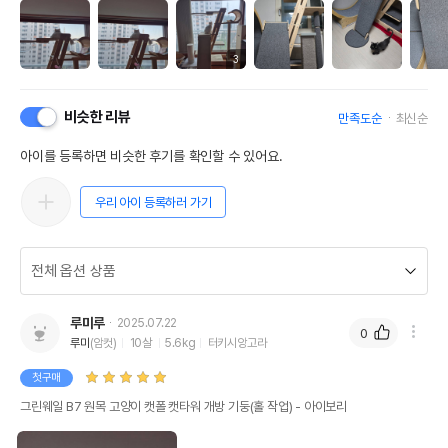
3
비슷한 리뷰
만족도순
최신순
아이를 등록하면 비슷한 후기를 확인할 수 있어요.
우리 아이 등록하러 가기
루미루
2025.07.22
0
루미
(암컷)
10살
5.6kg
터키시앙고라
첫구매
그린웨일 B7 원목 고양이 캣폴 캣타워 개방 기둥(홀 작업) - 아이보리