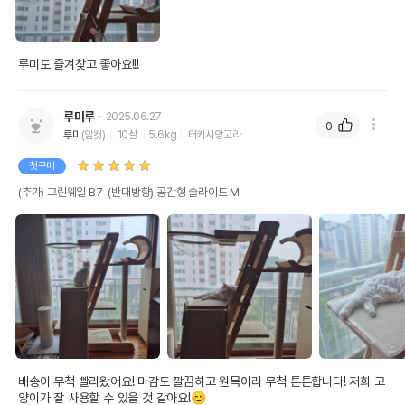
루미도 즐겨찾고 좋아요!!!
루미루
2025.06.27
0
루미
(암컷)
10살
5.6kg
터키시앙고라
첫구매
(추가) 그린웨일 B7-(반대방향) 공간형 슬라이드 M
배송이 무척 빨리왔어요! 마감도 깔끔하고 원목이라 무척 튼튼합니다! 저희 고
양이가 잘 사용할 수 있을 것 같아요!😊