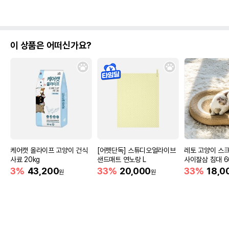
이 상품은 어떠신가요?
케어캣 올라이프 고양이 건식
[어펫단독] 스튜디오얼라이브
레토 고양이 스
사료 20kg
샌드매트 연노랑 L
사이잘삼 침대 6
3%
43,200
33%
20,000
33%
18,0
원
원