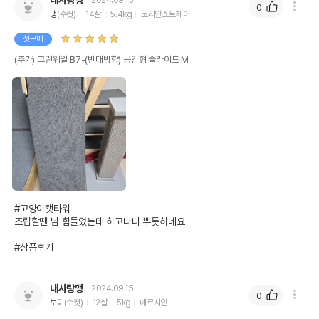
내사랑맹
2024.09.15
0
맹
(수컷)
14살
5.4kg
코리안쇼트헤어
첫구매
(추가) 그린웨일 B7-(반대방향) 공간형 슬라이드 M
#고양이캣타워

조립할땐 넘 힘들었는데 하고나니 뿌듯하네요

#상품후기
내사랑맹
2024.09.15
0
보미
(수컷)
12살
5kg
페르시안