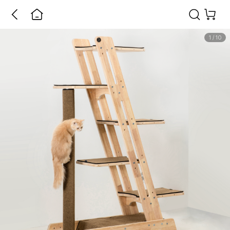
1
/
10