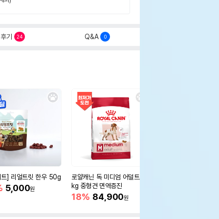
후기
Q&A
24
0
세트] 리얼트릿 한우 50g
로얄캐닌 독 미디엄 어덜트 10
오리젠 독 스몰브리드 4
kg 중형견 면역증진
%
5,000
15%
75,400
원
원
18%
84,900
원