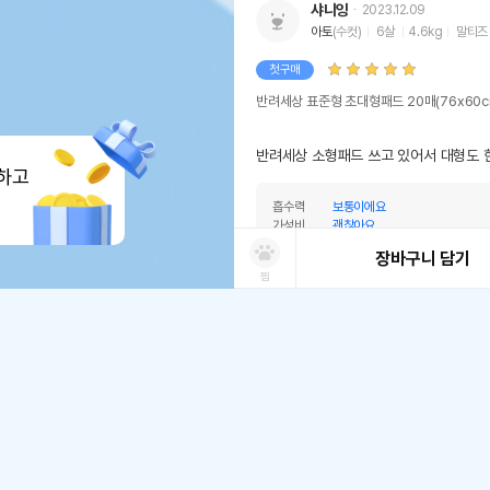
샤니잉
2023.12.09
아토
(수컷)
6살
4.6kg
말티즈
첫구매
반려세상 표준형 초대형패드 20매(76x60cm
반려세상 소형패드 쓰고 있어서 대형도 한
하고
흡수력
보통이에요
가성비
괜찮아요
사이즈
정사이즈예요
장바구니 담기
찜
어바웃펫 회원
2023.08.29
상품선택
처방사료 주문 시 확인해주세요
쿠폰보기
적립혜택
취소/ 교환/ 환불
유통기한 임박 상품
최저가 도전 상품
AI검색
AI검색
첫구매
유통기한이 임박한 상품을 파격적인 특가
최저가 도전 상품은 쿠폰 할인 대상에서 
배송/교환/환불 안내
동물병원 정보
*
적립금
반려세상 표준형 초대형패드 20매(76x60cm
철저하게 검사 후 배송하오니 안심하고 
• 취소/반품/교환 접수는 [ MY > 
쿠
포토후기 작성 시
판매기준: 유통기한 4개월~ 2개월 전
가능합니다.
유통기한 1개월 이내 상품은 폐기처
적당한 두께와 흡수력 좋아요ㅋ
일반후기 작성 시
* 동물병원 정보는 한번만 입력하시면 됩