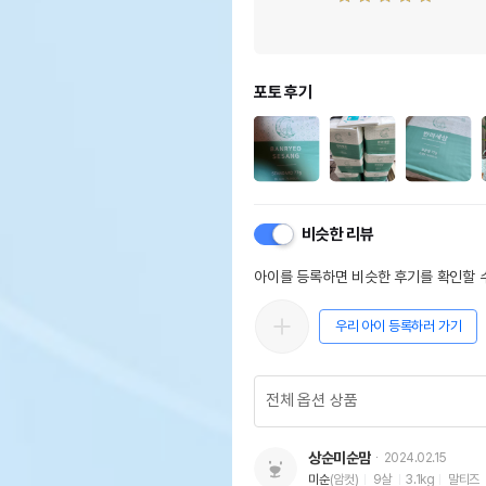
포토 후기
비슷한 리뷰
아이를 등록하면 비슷한 후기를 확인할 수
우리 아이 등록하러 가기
상순미순맘
2024.02.15
미순
(암컷)
9살
3.1kg
말티즈