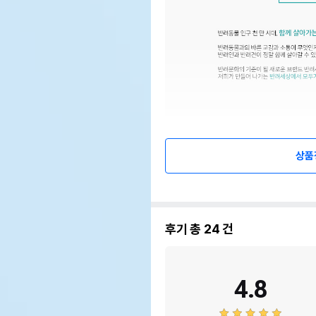
상품
후기 총
24
건
4.8