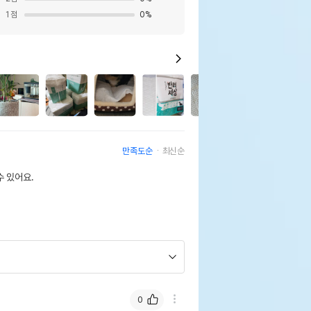
1
점
0
%
9
만족도순
최신순
 있어요.
0