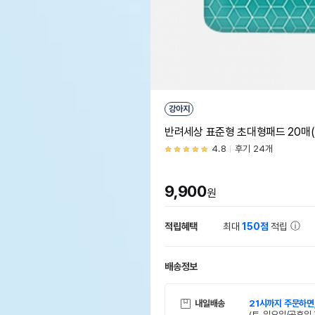
강아지
반려세상 표준형 초대형패드 20매(
4.8
후기 24개
9,900
원
적립혜택
최대
150점
적립
배송정보
내일배송
21시까지 주문하면
(토, 일요일/공휴일 