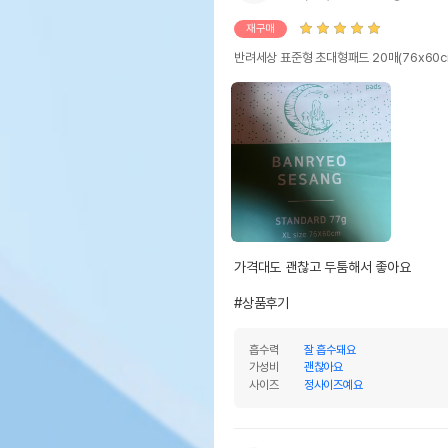
재구매
반려세상 표준형 초대형패드 20매(76x60cm
가격대도 괜찮고 두툼해서 좋아요

#상품후기
흡수력
잘 흡수돼요
가성비
괜찮아요
사이즈
정사이즈예요