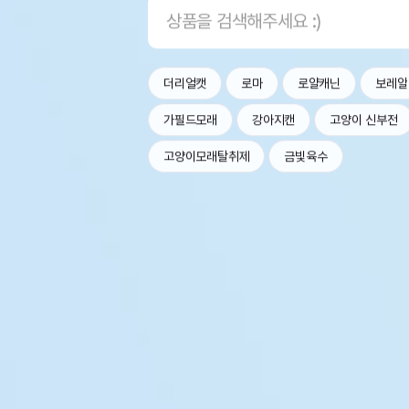
더리얼캣
로마
로얄캐닌
보레알
가필드모래
강아지캔
고양이 신부전
고양이모래탈취제
금빛육수