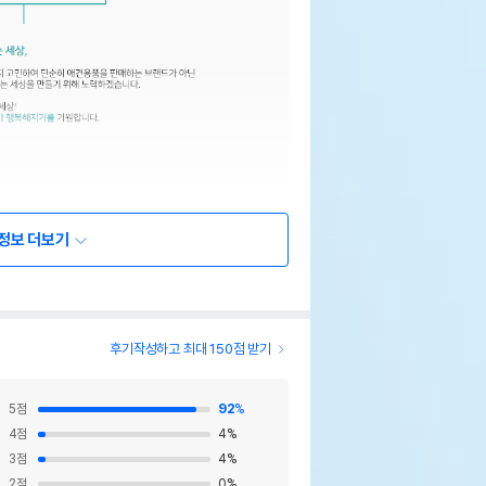
정보 더보기
후기작성하고 최대 150점 받기
5
점
92
%
4
점
4
%
3
점
4
%
2
점
0
%