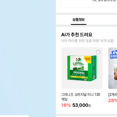
상품정보
Ai가 추천 드려요
우리 아이를 위한 맞춤 취향 저격 상품
그리니즈 오리지널 티니 130
[2개
개입
28
18%
53,000
원