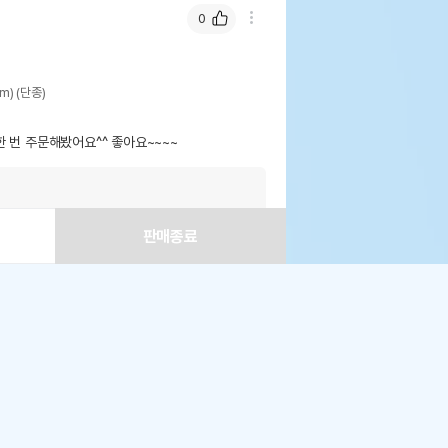
0
) (단종)
 번 주문해봤어요^^ 좋아요~~~~
판매종료
!
0
로 구매할 수 있습니다.
제외될 수 있습니다.
신선도를 유지하고
) (단종)
주문하세요!
나의 쇼핑정보 > 주문/배송 ] 페이지에서 신청이
폰 모두 받기
150
 상품
점
분
50
점
니다.