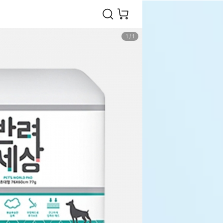
1
/
1