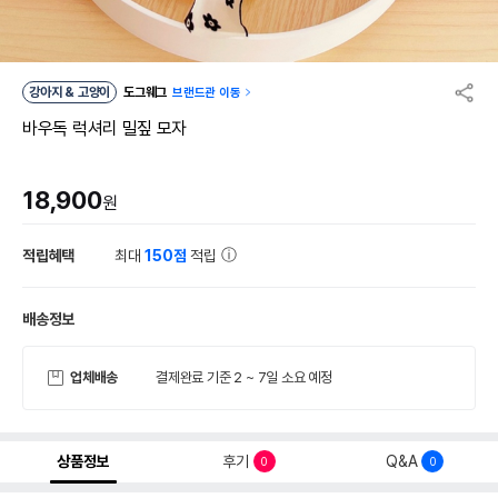
강아지 & 고양이
도그웨그
브랜드관 이동
바우독 럭셔리 밀짚 모자
18,900
원
적립혜택
최대
150점
적립
배송정보
업체배송
결제완료 기준 2 ~ 7일 소요 예정
상품정보
후기
Q&A
0
0