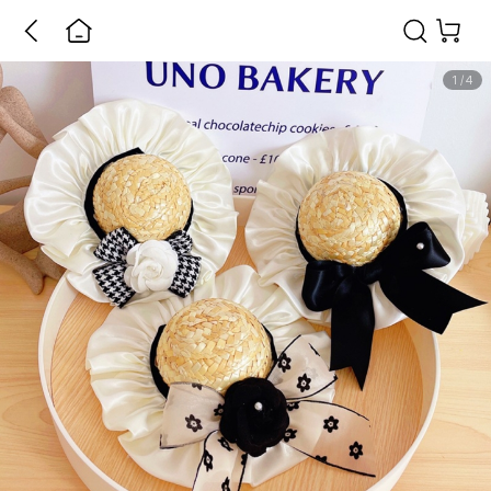
1
/
4