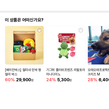
이 상품은 어떠신가요?
[베이컨박스] 절미네 민박 짱
기그위 플러쉬프렌즈 리필토이
오래오래프로젝트
절미 박스
미니다이노
크치즈 M
60%
29,900
24%
5,300
28%
6,40
원
원