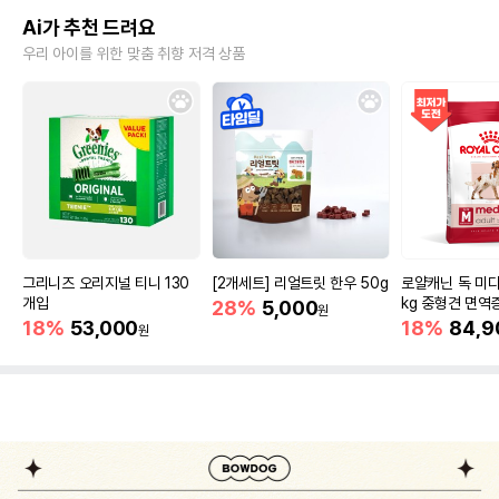
Ai가 추천 드려요
우리 아이를 위한 맞춤 취향 저격 상품
그리니즈 오리지널 티니 130
[2개세트] 리얼트릿 한우 50g
로얄캐닌 독 미디
개입
kg 중형견 면역
28%
5,000
원
18%
53,000
18%
84,9
원