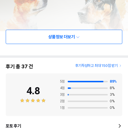
상품정보 더보기
후기 총
37
건
후기작성하고 최대 150점 받기
5
점
89
%
4.8
4
점
8
%
3
점
3
%
2
점
0
%
1
점
0
%
포토 후기