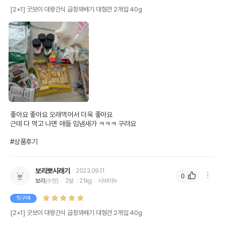
[2+1] 굿보이 대왕간식 곱창꽈배기 대형견 2개입 40g
좋아요 좋아요 오래먹어서 더욱 좋아요

근데 다 먹고 나면 애들 입냄새가 ㅋㅋㅋ 구려요

#상품후기
보리뽀시래기
2023.09.11
0
보리
(수컷)
2살
21kg
시바이누
첫구매
[2+1] 굿보이 대왕간식 곱창꽈배기 대형견 2개입 40g