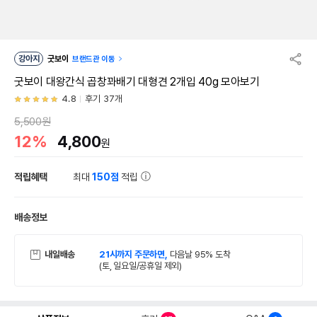
강아지
굿보이
브랜드관 이동
굿보이 대왕간식 곱창꽈배기 대형견 2개입 40g 모아보기
4.8
후기 37개
5,500원
12%
4,800
원
적립혜택
최대
150점
적립
배송정보
내일배송
21시까지 주문하면,
다음날 95% 도착
(토, 일요일/공휴일 제외)