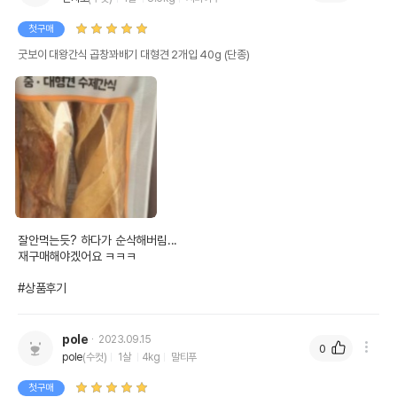
첫구매
굿보이 대왕간식 곱창꽈배기 대형견 2개입 40g (단종)
잘안먹는듯? 하다가 순삭해버림...

재구매해야겠어요 ㅋㅋㅋ

#상품후기
pole
2023.09.15
0
pole
(수컷)
1살
4kg
말티푸
첫구매