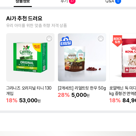
상품정보
후기
Q&A
37
0
Ai가 추천 드려요
우리 아이를 위한 맞춤 취향 저격 상품
그리니즈 오리지널 티니 130
[2개세트] 리얼트릿 한우 50g
로얄캐닌 독 미디
개입
kg 중형견 면역
28%
5,000
원
18%
53,000
18%
84,9
원