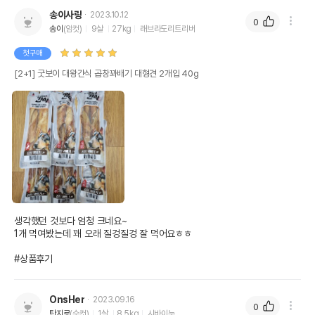
송이사랑
2023.10.12
0
송이
(암컷)
9살
27kg
래브라도리트리버
첫구매
[2+1] 굿보이 대왕간식 곱창꽈배기 대형견 2개입 40g
생각했던 것보다 엄청 크네요~

1개 먹여봤는데 꽤 오래 질겅질겅 잘 먹어요ㅎㅎ

#상품후기
OnsHer
2023.09.16
0
탄지로
(수컷)
1살
8.5kg
시바이누