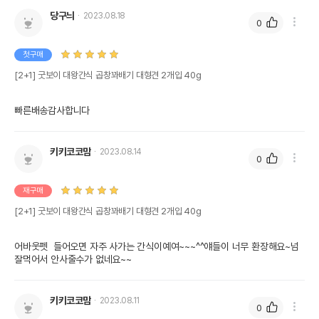
당구늬
2023.08.18
0
첫구매
[2+1] 굿보이 대왕간식 곱창꽈배기 대형견 2개입 40g
빠른배송감사합니다 
키키코코맘
2023.08.14
0
재구매
[2+1] 굿보이 대왕간식 곱창꽈배기 대형견 2개입 40g
어바웃펫  들어오면 자주 사가는 간식이예여~~~^^얘들이 너무 환장해요~넘 
잘먹어서 안사줄수가 없네요~~
키키코코맘
2023.08.11
0