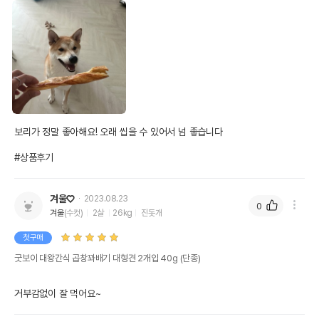
보리가 정말 좋아해요! 오래 씹을 수 있어서 넘 좋습니다

#상품후기
겨울♡
2023.08.23
0
겨울
(수컷)
2살
26kg
진돗개
첫구매
굿보이 대왕간식 곱창꽈배기 대형견 2개입 40g (단종)
거부감없이 잘 먹어요~