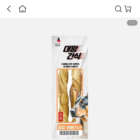
1
/
1