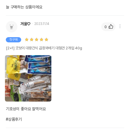
늘 구매하는 상품이에요
겨울♡
2023.11.14
0
첫구매
[2+1] 굿보이 대왕간식 곱창꽈배기 대형견 2개입 40g
기호성이 좋아요 잘먹어요 

#상품후기