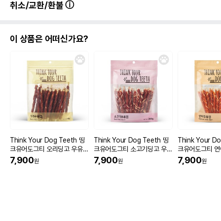
취소/교환/환불
이 상품은 어떠신가요?
Think Your Dog Teeth 띵
Think Your Dog Teeth 띵
Think Your D
크유어도그티 오리딩고 우유껌
크유어도그티 소고기딩고 우유
크유어도그티 연
스틱형 24p
껌 스틱형 20p
스틱형 20p
7,900
7,900
7,900
원
원
원