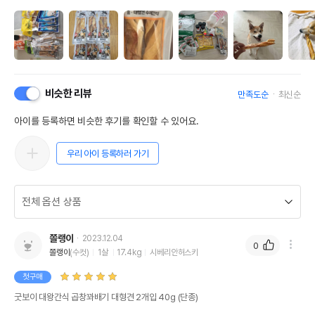
비슷한 리뷰
만족도순
최신순
아이를 등록하면 비슷한 후기를 확인할 수 있어요.
우리 아이 등록하러 가기
쫄랭이
2023.12.04
0
쫄랭이
(수컷)
1살
17.4kg
시베리안허스키
첫구매
굿보이 대왕간식 곱창꽈배기 대형견 2개입 40g (단종)