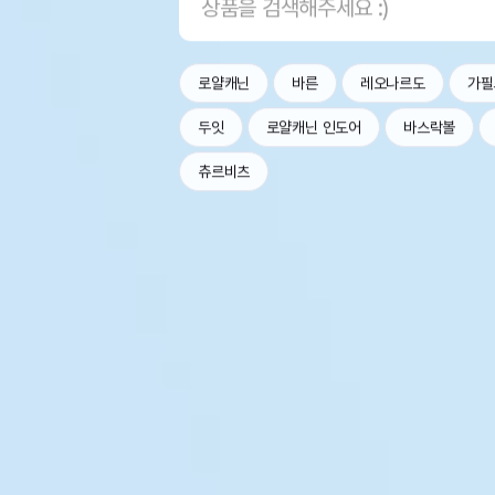
로얄캐닌
바른
레오나르도
가필
두잇
로얄캐닌 인도어
바스락볼
츄르비츠