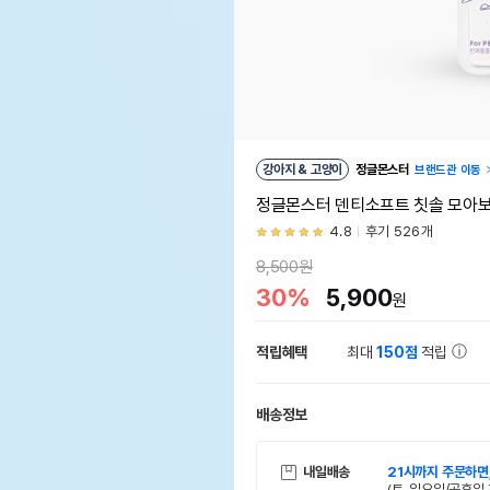
강아지 & 고양이
정글몬스터
브랜드관 이동
정글몬스터 덴티소프트 칫솔 모아보
4.8
후기 526개
8,500원
30%
5,900
원
적립혜택
최대
150점
적립
배송정보
내일배송
21시까지 주문하면
(토, 일요일/공휴일 