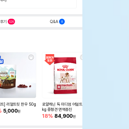
후기
Q&A
526
8
세트] 리얼트릿 한우 50g
로얄캐닌 독 미디엄 어덜트 10
오리젠 독 스몰브리드 4
kg 중형견 면역증진
%
5,000
15%
75,400
원
원
18%
84,900
원