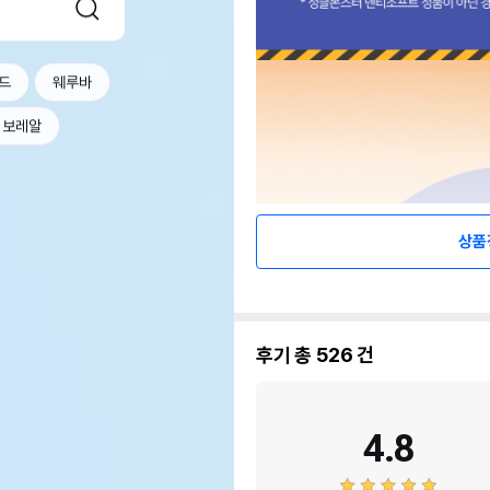
드
웨루바
보레알
상품
후기 총
526
건
4.8