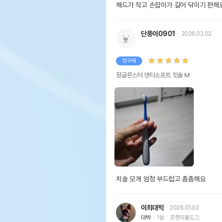
해드가 작고 손잡이가 길어 닦이기 편해
단풍이0901
2026.02.02
첫구매
정글몬스터 덴티소프트 칫솔 M
치솔 모개 엄청 부드럽고 촘촘해요
이최대박
2026.01.02
대박
1살
프렌치불도그