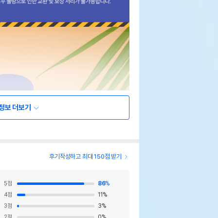
정보 더보기
후기작성하고 최대 150점 받기
5
점
86
%
4
점
11
%
3
점
3
%
2
점
0
%