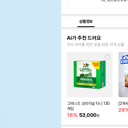
상품정보
Ai가 추천 드려요
우리 아이를 위한 맞춤 취향 저격 상품
그리니즈 오리지널 티니 130
[2개
개입
28
18%
53,000
원