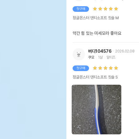
첫구매
정글몬스터 덴티소프트 칫솔 M
약간 힘 있는 미세모라 좋아요
버디104576
2026.02.08
쿠모
1살
말티즈
첫구매
정글몬스터 덴티소프트 칫솔 S