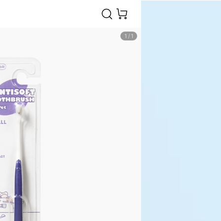
1
/
1