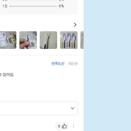
1
점
0
%
35
만족도순
최신순
 있어요.
0