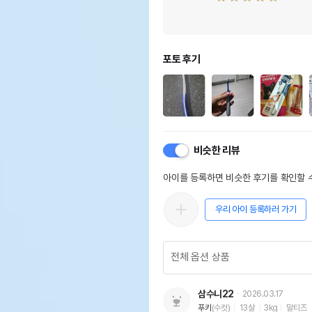
포토 후기
비슷한 리뷰
아이를 등록하면 비슷한 후기를 확인할 수
우리 아이 등록하러 가기
삼수니22
2026.03.17
푸키
(수컷)
13살
3kg
말티즈