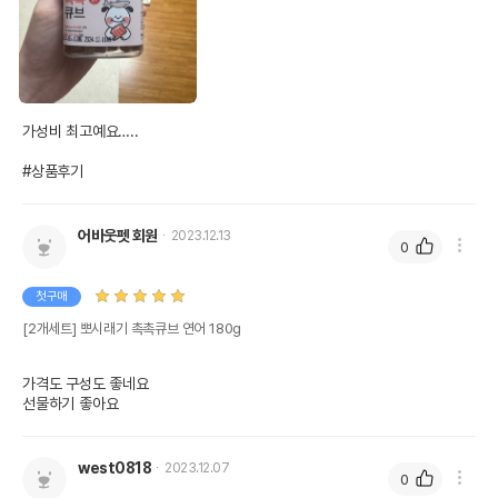
가성비 최고예요…..

#상품후기
어바웃펫 회원
2023.12.13
0
첫구매
[2개세트] 뽀시래기 촉촉큐브 연어 180g
가격도 구성도 좋네요

선물하기 좋아요
west0818
2023.12.07
0