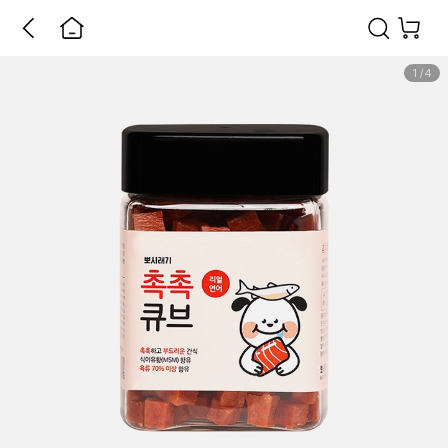
1
/
4