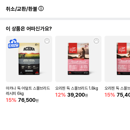
취소/교환/환불
이 상품은 어떠신가요?
아카나 독 어덜트 스몰브리드
오리젠 독 스몰브리드 1.8kg
오리젠 독 스몰브
레시피 6kg
12%
39,200
15%
75,4
원
15%
76,500
원