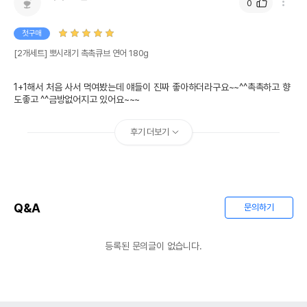
0
첫구매
[2개세트] 뽀시래기 촉촉큐브 연어 180g
1+1해서 처음 사서 먹여봤는데 얘들이 진짜 좋아하더라구요~~^^촉촉하고 향
도좋고 ^^금방없어지고 있어요~~~
후기 더보기
Q&A
문의하기
등록된 문의글이 없습니다.