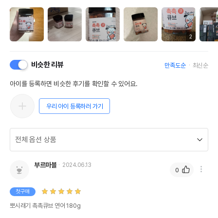
2
비슷한 리뷰
만족도순
최신순
아이를 등록하면 비슷한 후기를 확인할 수 있어요.
우리 아이 등록하러 가기
부르마블
2024.06.13
0
첫구매
뽀시래기 촉촉큐브 연어 180g