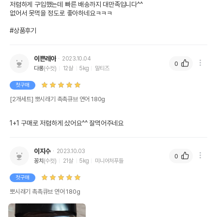
저렴하게 구입했는데 빠른 배송까지 대만족입니다^^

없어서 못먹을 정도로 좋아하네요ㅋㅋㅋ

#상품후기
이쁜레아
2023.10.04
0
다롱
(수컷)
12살
5kg
말티즈
첫구매
[2개세트] 뽀시래기 촉촉큐브 연어 180g
1+1 구매로 저렴하게 샀어요^^ 잘먹어주네요
이지수
2023.10.03
0
꽁치
(수컷)
21살
5kg
미니어처푸들
첫구매
뽀시래기 촉촉큐브 연어 180g