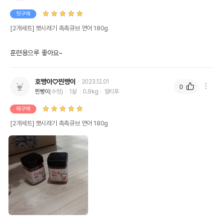
첫구매
[2개세트] 뽀시래기 촉촉큐브 연어 180g
훈련용으루 좋아요~
호빵이♡찐빵이
2023.12.01
0
찐빵이
(수컷)
1살
0.9kg
말티푸
재구매
[2개세트] 뽀시래기 촉촉큐브 연어 180g