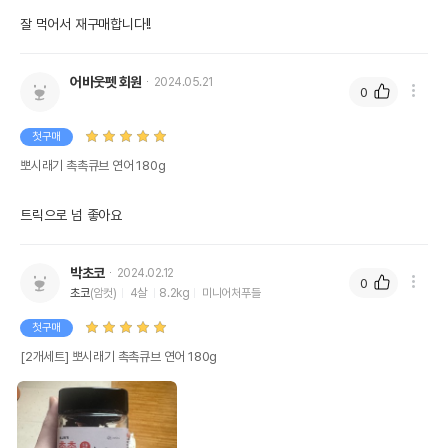
잘 먹어서 재구매합니다!!
어바웃펫 회원
2024.05.21
0
첫구매
뽀시래기 촉촉큐브 연어 180g
트릭으로 넘 좋아요 
박초코
2024.02.12
0
초코
(암컷)
4살
8.2kg
미니어처푸들
첫구매
[2개세트] 뽀시래기 촉촉큐브 연어 180g