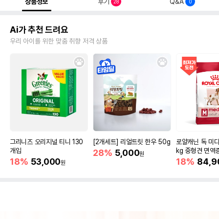
상품정보
후기
Q&A
28
0
Ai가 추천 드려요
우리 아이를 위한 맞춤 취향 저격 상품
그리니즈 오리지널 티니 130
[2개세트] 리얼트릿 한우 50g
로얄캐닌 독 미디
개입
kg 중형견 면역
28%
5,000
원
18%
53,000
18%
84,9
원