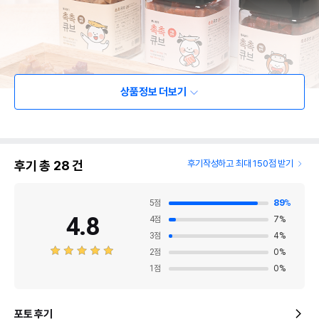
상품정보 더보기
후기 총
28
건
후기작성하고 최대 150점 받기
5
점
89
%
4.8
4
점
7
%
3
점
4
%
2
점
0
%
1
점
0
%
포토 후기