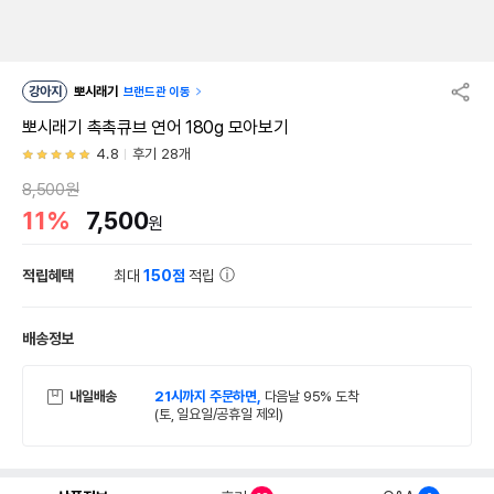
강아지
뽀시래기
브랜드관 이동
뽀시래기 촉촉큐브 연어 180g 모아보기
4.8
후기 28개
8,500원
11%
7,500
원
적립혜택
최대
150점
적립
배송정보
내일배송
21시까지 주문하면,
다음날 95% 도착
(토, 일요일/공휴일 제외)