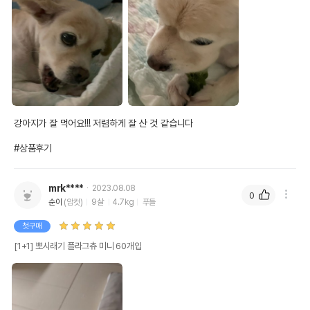
강아지가 잘 먹어요!!! 저렴하게 잘 산 것 같습니다

#상품후기
mrk****
2023.08.08
0
순이
(암컷)
9살
4.7kg
푸들
첫구매
[1+1] 뽀시래기 플라그츄 미니 60개입