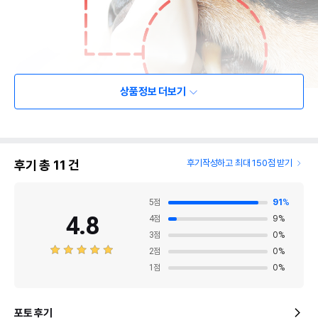
상품정보 더보기
후기 총
11
건
후기작성하고 최대 150점 받기
5
점
91
%
4.8
4
점
9
%
3
점
0
%
2
점
0
%
1
점
0
%
포토 후기