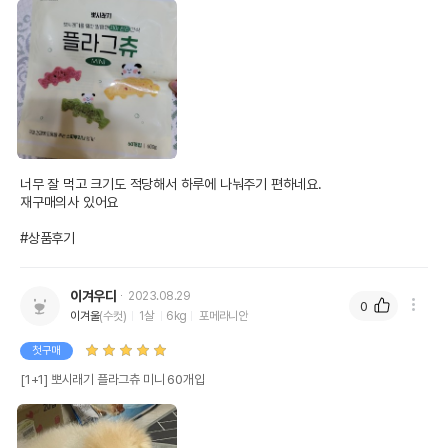
너무 잘 먹고 크기도 적당해서 하루에 나눠주기 편하네요.

재구매의사 있어요

#상품후기
이겨우디
2023.08.29
0
이겨울
(수컷)
1살
6kg
포메라니안
첫구매
[1+1] 뽀시래기 플라그츄 미니 60개입