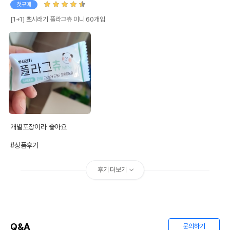
첫구매
[1+1] 뽀시래기 플라그츄 미니 60개입
개별포장이라 좋아요

#상품후기
후기 더보기
Q&A
문의하기