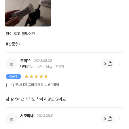
양이 많고 잘먹어요 

#상품후기
주희^^
2023.08.08
0
나미
(암컷)
6살
5kg
치와와
첫구매
[1+1] 뽀시래기 플라그츄 미니 60개입
넘 잘먹어요 가격도 착하고 양도 많아요
서꼬미네
2023.09.11
0