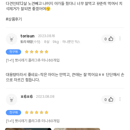
다견인데12살 노견빼고 나머지 아가들 줬더니 너무 잘먹고 뀨준히 먹여서 치
석제거가 잘되면 좋겠어여😙

#상품후기
torisun
2023.08.16
0
토리 태양
(수컷)
8살
9kg
하나뿐인 믹스
첫구매
[1+1] 뽀시래기 플라그츄 미니 60개입
대용량이라서 좋네요~작은 아이는 안먹고, 큰애는 잘 먹어요ㅎㅎ 단단해서 손
으로 자르긴 힘듭니다.
ㅍ6ㅍ6
2023.08.08
0
첫구매
[1+1] 뽀시래기 플라그츄 미니 60개입