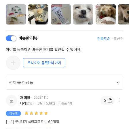
비슷한 리뷰
만족도순
최신순
아이를 등록하면 비슷한 후기를 확인할 수 있어요.
우리 아이 등록하러 가기
재미형
2023.11.16
0
나리
(암컷)
3살
5.8kg
비숑프리제
첫구매
[1+1] 뽀시래기 플라그츄 미니 60개입