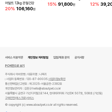
어덜트 12kg 관절건강
15%
91,800
12%
39,2
원
20%
106,160
원
서비스 이용약관
개인정보 처리방침
입점/제휴 문의
공지사항
PC버전으로 보기
주식회사 어바웃펫
대표자명 : 나옥귀
사업자 등록번호 : 120-87-90035
사업자정보확인
통신판매업신고번호 : 제 2025-서울금천-2382호
개인정보관리자 : 김원규 hello@aboutpet.co.kr
서울특별시 금천구 가산디지털2로 144, 현대테라타워 가산DK 507호, 508호 (가산동)
구매안전(에스크로)서비스
© copyright (c) www.aboutpet.co.kr all rights reserved.