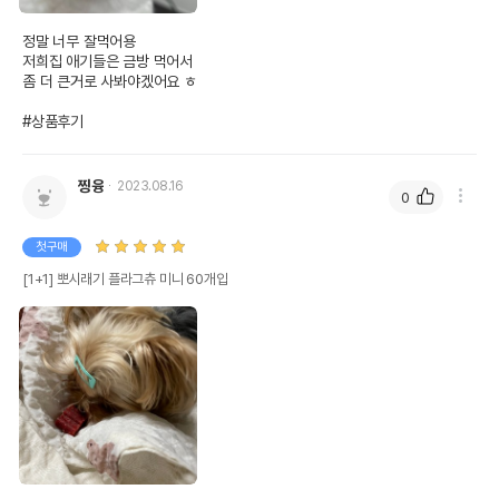
정말 너무 잘먹어용

저희집 애기들은 금방 먹어서

좀 더 큰거로 사봐야겠어요 ㅎ 

#상품후기
찡융
2023.08.16
0
첫구매
[1+1] 뽀시래기 플라그츄 미니 60개입