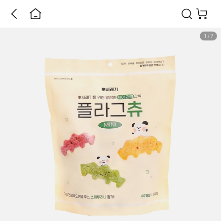
1
/
7