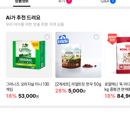
상품정보
후기
Q&A
11
0
Ai가 추천 드려요
우리 아이를 위한 맞춤 취향 저격 상품
그리니즈 오리지널 티니 130
[2개세트] 리얼트릿 한우 50g
로얄캐닌 독 미디
개입
kg 중형견 면역
28%
5,000
원
18%
53,000
18%
84,9
원