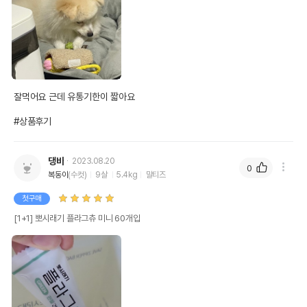
잘먹어요 근데 유통기한이 짧아요

#상품후기
댕바
2023.08.20
0
복동이
(수컷)
9살
5.4kg
말티즈
첫구매
[1+1] 뽀시래기 플라그츄 미니 60개입