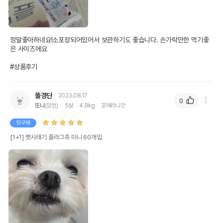
정말좋아하네요!소포장되어있어서 보관하기도 좋습니다. 손가락만한 먹기좋
은 사이즈에요

#상품후기
똘경단
2023.08.17
0
또니
(암컷)
5살
4.8kg
포메라니안
첫구매
[1+1] 뽀시래기 플라그츄 미니 60개입