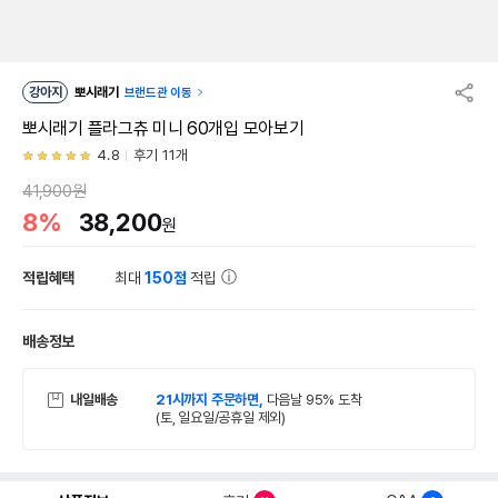
강아지
뽀시래기
브랜드관 이동
뽀시래기 플라그츄 미니 60개입 모아보기
4.8
후기 11개
41,900원
8%
38,200
원
적립혜택
최대
150점
적립
배송정보
내일배송
21시까지 주문하면,
다음날 95% 도착
(토, 일요일/공휴일 제외)