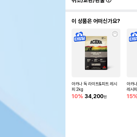
취소/교환/환불
이 상품은 어떠신가요?
아카나 독 라이트&피트 레시
아카나
피 2kg
레시피
10%
34,200
15
원