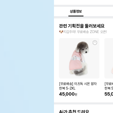
상품정보
관련 기획전을 둘러보세요
🐶지갑주의! 무료배송 ZONE 오픈!
[무료배송] 이츠독 시온 왕자
[무료
한복 S-2XL
한복 S
45,000
55,
원
Ai가 추천 드려요