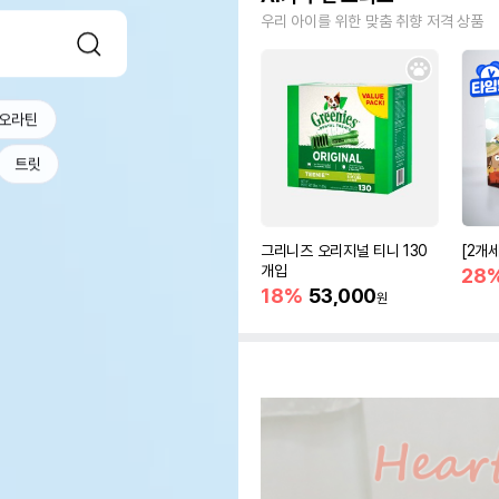
우리 아이를 위한 맞춤 취향 저격 상품
오라틴
트릿
그리니즈 오리지널 티니 130
[2개
개입
28
18%
53,000
원