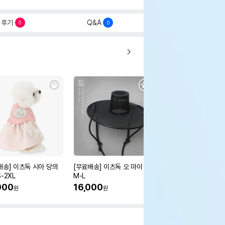
후기
Q&A
0
0
배송] 이츠독 시아 당의
[무료배송] 이츠독 오 마이 갓
[무료배송] 이츠독 몽뚜
-2XL
M-L
즈 아노락 점퍼
000
16,000
38,000
원
원
원