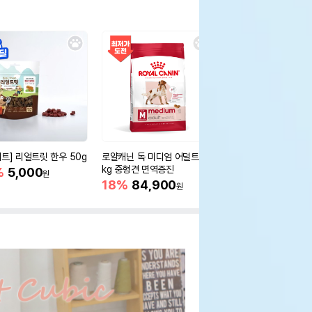
세트] 리얼트릿 한우 50g
로얄캐닌 독 미디엄 어덜트 10
오리젠 독 스몰브리드 4
kg 중형견 면역증진
%
5,000
15%
75,400
원
원
18%
84,900
원