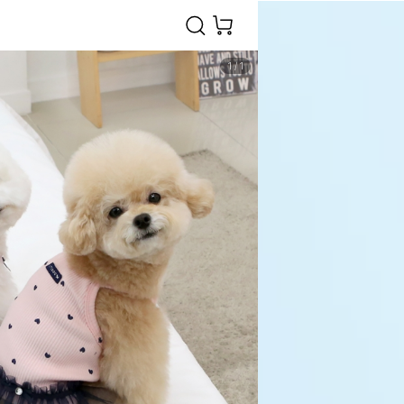
1
/
1