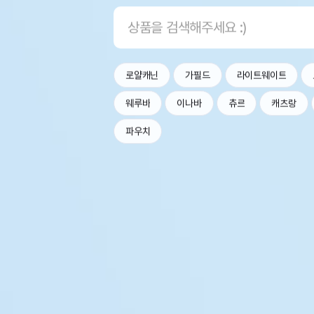
로얄캐닌
가필드
라이트웨이트
웨루바
이나바
츄르
캐츠랑
파우치