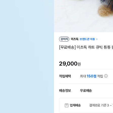
강아지
이츠독
브랜드관 이동
[무료배송] 이츠독 하트 큐빅 튜튜
29,000
원
적립혜택
최대
150점
적립
배송정보
무료배송
업체배송
결제완료 기준 3 ~