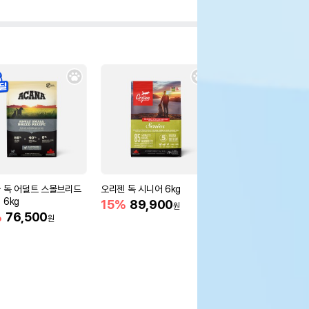
 독 어덜트 스몰브리드
오리젠 독 시니어 6kg
오리젠 독 시니어 2kg
 6kg
15%
89,900
11%
40,900
원
원
%
76,500
원